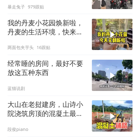
暴走兔子
979跟贴
我的丹麦小花园焕新啦，
丹麦的生活环境，快来打
卡！
两面包夹芋头
16跟贴
经常睡的房间，最好不要
放这五种东西
蓝猫说剧
大山在老挝建房，山诗小
院浇筑房顶的混凝土最后
用来铺路
段俊piano