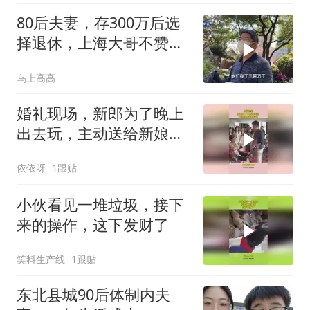
80后夫妻，存300万后选
择退休，上海大哥不赞同
他们的选择
乌上高高
婚礼现场，新郎为了晚上
出去玩，主动送给新娘包
包
依依呀
1跟贴
小伙看见一堆垃圾，接下
来的操作，这下发财了
笑料生产线
1跟贴
东北县城90后体制内夫