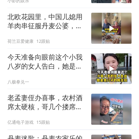
小影的娱乐
北欧花园里，中国儿媳用
羊肉串征服丹麦公婆，扔
掉刀叉直接撸！
荷兰豆爱健康
12跟贴
今天准备向眼前这个小我
八岁的女人告白，她是我
儿子的班主任
八极拳兑一
老孟妻侄办喜事，农村酒
席太硬核，哥几个搂席嘎
嘎香！
亿通电子游戏
15跟贴
丹麦迷歌：丹麦农家乐的