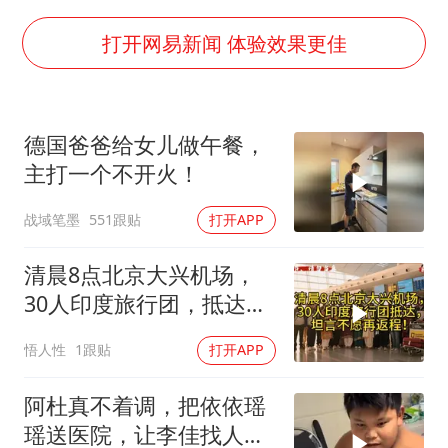
外交部发言人就广岛核爆81周年等答记者问
佛得角门将亮相智利俱乐部主场
打开网易新闻 体验效果更佳
首次证实！“胶球”存在
民警发现救助的拾荒老人是逃犯
德国爸爸给女儿做午餐，
中方回应是否在太平洋海底开采稀土
主打一个不开火！
27岁女子成组织卖淫集团主犯被通缉
战域笔墨
551跟贴
打开APP
法国将禁止“未经同意的电话营销”
奋进开新局 实干挑大梁
清晨8点北京大兴机场，
30人印度旅行团，抵达，
坦言不愿再返程！
悟人性
1跟贴
打开APP
阿杜真不着调，把依依瑶
瑶送医院，让李佳找人看