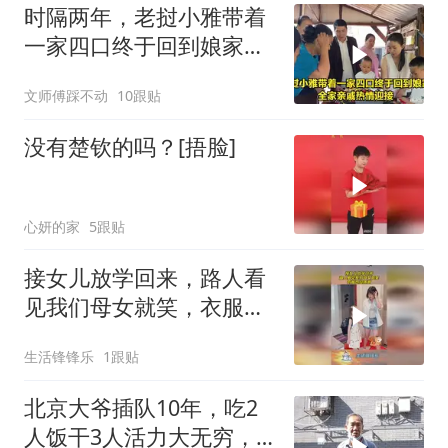
时隔两年，老挝小雅带着
一家四口终于回到娘家，
全家亲戚热情迎接
文师傅踩不动
10跟贴
没有楚钦的吗？[捂脸]
心妍的家
5跟贴
接女儿放学回来，路人看
见我们母女就笑，衣服也
没床啊？
生活锋锋乐
1跟贴
北京大爷插队10年，吃2
人饭干3人活力大无穷，