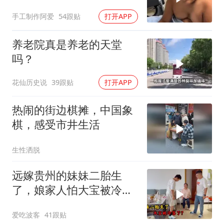
孩子吧！
手工制作阿爱
54跟贴
打开APP
养老院真是养老的天堂
吗？
花仙历史说
39跟贴
打开APP
热闹的街边棋摊，中国象
棋，感受市井生活
生性洒脱
远嫁贵州的妹妹二胎生
了，娘家人怕大宝被冷
落，买礼物讨欢喜
爱吃波客
41跟贴