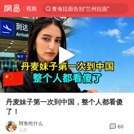
视频
青海拉面告别“兰州拉面”
以“新”破局 首发经济点亮城市消费活力
U17国足三战全胜
青海海西州茫崖市发生3.1级地震
我国编制完成新版全月地质图
台风白海豚登陆地点更新
巡查组提问 工作人员偷用手机查答案
00:00
13:44
看守所辅警收受10万获刑1年
Play
Ent
full
多地要求领导干部带头休假
丹麦妹子第一次到中国，整个人都看傻
了！
台风白海豚进入48小时警戒线
宇树科技发行价格150.80元/股
阿鱼吃什么
60
山东