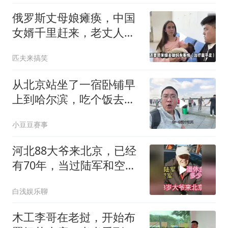
俄罗斯丈母娘瘫痪，中国
女婿千里赶来，老丈人感
动不已!
匹夫来搞笑
从北京站坐了一宿卧铺早
上到哈尔滨，吃个饭去江
边坐坐吹吹江风
小豆豆赛事
河北88大爷来北京，已经
有70年，当过陆军和空
军，退休金多少
白浅娱乐聊
木工李哥在老挝，开始布