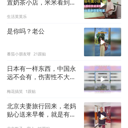
置奶茶小店，米米看到会
不会后悔
生活英英乐
是你吗？老公
番茄小朋友呀
21跟贴
日本有一样东西，中国永
远不会有，伤害性不大侮
辱性极强
梅花搞笑
1跟贴
北京夫妻旅行回来，老妈
贴心送来早餐，就是有点
糊