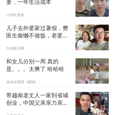
妻，一年生活成本
小怪吃美食
儿子去外婆家过暑假，樊
医生偷懒不做饭，老婆亲
自下厨做上海名点
白浅娱乐聊
和女儿分别一周 真的
是。。。太爽了 哈哈哈
涂涂在韩国
4跟贴
带越南老丈人一家到省城
创业，中国父亲亲力亲
为，这发展确实不错