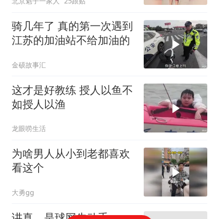
北京魁子一家人
25跟贴
骑几年了 真的第一次遇到
江苏的加油站不给加油的
金硕故事汇
这才是好教练 授人以鱼不
如授人以渔
龙眼唠生活
为啥男人从小到老都喜欢
看这个
大勇gg
讲真，是球网先动手