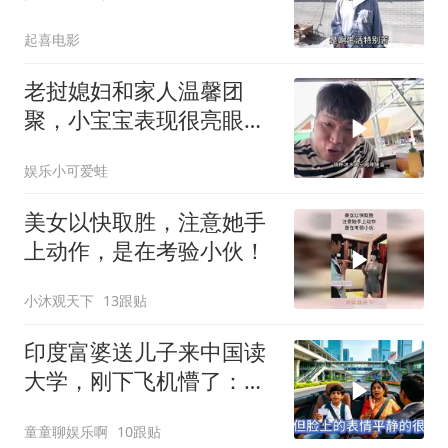
就服事业单位退休金
起喜电影
老挝媳妇和家人温馨团
聚，小宝宝表现很亮眼，
丈母娘梦想成真了！
娱乐小可爱蛙
美女以快取胜，注意她手
上动作，是在考验小伙！
小沐观天下
13跟贴
印度富婆送儿子来中国读
大学，刚下飞机懵了：这
真是中国吗？
童童聊娱乐啊
10跟贴