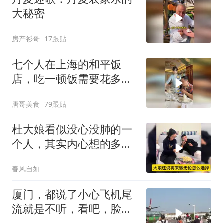
大秘密
房产衫哥
17跟贴
七个人在上海的和平饭
店，吃一顿饭需要花多少
钱？
唐哥美食
79跟贴
杜大娘看似没心没肺的一
个人，其实内心想的多，
比谁都明白！
春风自如
厦门，都说了小心飞机尾
流就是不听，看吧，脸都
打肿了