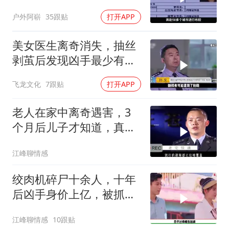
户外阿崭
35跟贴
打开APP
美女医生离奇消失，抽丝
剥茧后发现凶手最少有五
人！
飞龙文化
7跟贴
打开APP
老人在家中离奇遇害，3
个月后儿子才知道，真相
令人难以置信
江峰聊情感
绞肉机碎尸十余人，十年
后凶手身价上亿，被抓后
判决让人解气
江峰聊情感
10跟贴