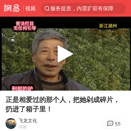
视频
服务提质，内需扩容有保障
李亚鹏向地铁吐血女孩捐99999元
美股收盘：道指再创历史新高
为鼓励女儿 41岁妈妈考上985研究生
余承东口误将24999元电脑报成2499
人贩子“梅姨”真实姓名曝光
香港乐坛著名填词人黎彼得去世
00:00
10:35
被一条街帮助的“煎饼叔叔”去世
Play
Ent
full
公职人员回应被举报在学校开餐厅超市
正是相爱过的那个人，把她剁成碎片，
扔进了箱子里！
“老头乐”悬挂“蒙H好几个8”上路
河南：领导干部要带头休假
飞龙文化
55
河南