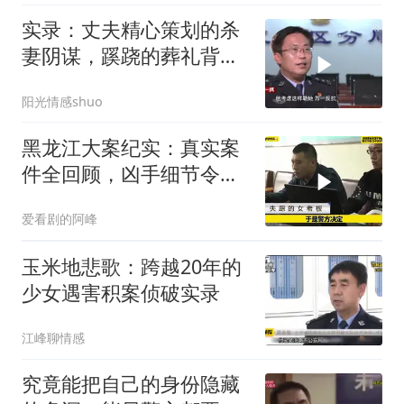
实录：丈夫精心策划的杀
妻阴谋，蹊跷的葬礼背
后，真相太吓人
阳光情感shuo
黑龙江大案纪实：真实案
件全回顾，凶手细节令人
心惊
爱看剧的阿峰
玉米地悲歌：跨越20年的
少女遇害积案侦破实录
江峰聊情感
究竟能把自己的身份隐藏