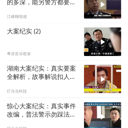
的多深，能另警方都要刮
目相看？
江峰聊情感
大案纪实 (2)
粤语音乐喷泉
湖南大案纪实：真实要案
全解析，故事解说扣人心
弦
叮当当科技
惊心大案纪实：真实事件
改编，普法警示勿踩法律
红线