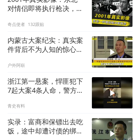
对情侣即将执行枪决，嬉
皮笑脸毫无悔意
奇点使者
132跟贴
内蒙古大案纪实：真实案
件背后不为人知的惊心真
相
户外阿崭
浙江第一悬案，悍匪犯下
7起大案4条人命，警方连
续追凶22年
青史有料
实录：富商和保镖出去吃
饭，途中却遭讨债的绑
架，被殴打致死