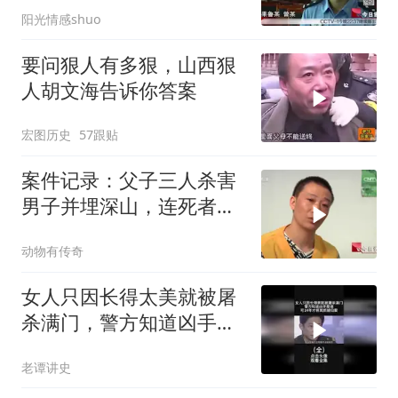
阳光情感shuo
要问狠人有多狠，山西狠
人胡文海告诉你答案
宏图历史
57跟贴
案件记录：父子三人杀害
男子并埋深山，连死者是
谁都不知道，太
动物有传奇
女人只因长得太美就被屠
杀满门，警方知道凶手是
谁，可14年才将其抓捕归
老谭讲史
案（全）