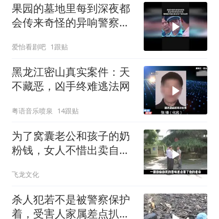
果园的墓地里每到深夜都
会传来奇怪的异响警察掀
开棺材竟发现了惊天秘密
爱怡看剧吧
1跟贴
黑龙江密山真实案件：天
不藏恶，凶手终难逃法网
粤语音乐喷泉
14跟贴
为了窝囊老公和孩子的奶
粉钱，女人不惜出卖自己
的肉体！
飞龙文化
杀人犯若不是被警察保护
着，受害人家属差点扒了