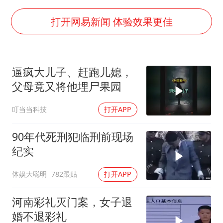
13岁少年白天写作业晚上夜市炒粉
反制美国！中方公布5项措施
打开网易新闻 体验效果更佳
媒体谈法院认为“老登”属年龄贬损
长安航空通报旅客所带充电宝自燃：航班备降武汉，无人员受伤
逼疯大儿子、赶跑儿媳，
“中国游”持续带火“中国购”
父母竟又将他埋尸果园
你常吃的兰州拉面要改名了
叮当当科技
打开APP
坚持党全面领导和党中央集中统一领导
90年代死刑犯临刑前现场
纪实
体娱大聪明
782跟贴
打开APP
河南彩礼灭门案，女子退
婚不退彩礼