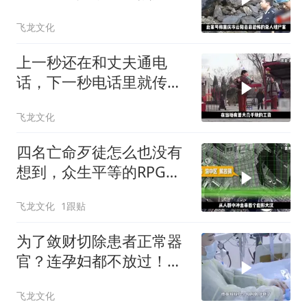
他的皮！
飞龙文化
上一秒还在和丈夫通电
话，下一秒电话里就传出
了凄惨的叫声！
飞龙文化
四名亡命歹徒怎么也没有
想到，众生平等的RPG都
用到了他们身上
飞龙文化
1跟贴
为了敛财切除患者正常器
官？连孕妇都不放过！恶
魔医生刘翔峰
飞龙文化