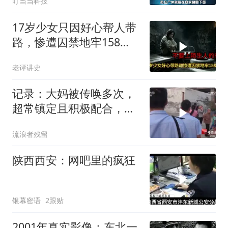
叮当当科技
17岁少女只因好心帮人带
路，惨遭囚禁地牢158
天，解救现场让警察崩溃
老谭讲史
记录：大妈被传唤多次，
超常镇定且积极配合，反
而引起警方怀疑
流浪者残留
陕西西安：网吧里的疯狂
银幕密语
2跟贴
2001年真实影像：东北一