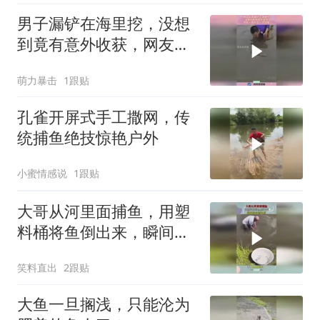
男子漏铲在海里挖，没想
到竟有意外收获，网友一
看就会一学就废！
萌力暴击
1跟贴
孔雀开屏式手工撒网，传
统捕鱼绝技惊艳户外
小蜜情感说
1跟贴
大哥从河里面捕鱼，用塑
料桶将鱼倒出来，瞬间就
被惊艳到！
笑料直出
2跟贴
大鱼一旦搁浅，只能沦为