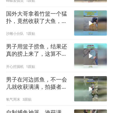
蝴蝶爱搞笑
1跟贴
国外大哥拿着竹篮一个猛
扑，竟然收获了大鱼，抓
鱼方式有点累人
沙雕小分队
1跟贴
男子用篮子捞鱼，结果还
真的捞上来了，这算不算
浑水摸鱼啊！
开心挖掘机
1跟贴
男子在河边抓鱼，不一会
儿就收获满满，拍摄者：
吃不完，根本吃完
氧气周末
3跟贴
自制捕鱼神器，渔获满