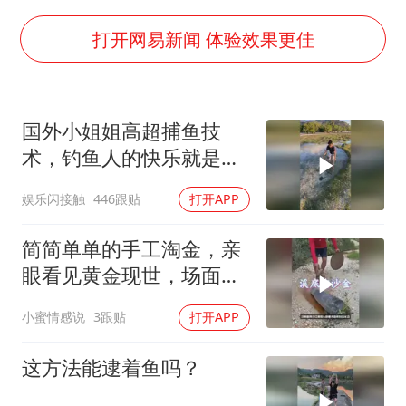
“中国蔬菜之乡”最高温达41.8℃
2名小孩玩手机低头幅度近乎折叠
打开网易新闻 体验效果更佳
美参院通过一项对俄能源领域制裁法案
夯实基础开新局
国外小姐姐高超捕鱼技
术，钓鱼人的快乐就是这
么简单，还游刃有余
娱乐闪接触
446跟贴
打开APP
简简单单的手工淘金，亲
眼看见黄金现世，场面格
外震撼
小蜜情感说
3跟贴
打开APP
这方法能逮着鱼吗？