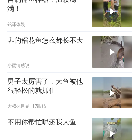
满！
铭泽体娱
养的稻花鱼怎么都长不大
小蜜情感说
男子太厉害了，大鱼被他
很轻松的就抓住
大叔探世界
17跟贴
不用你帮忙呢还我大鱼