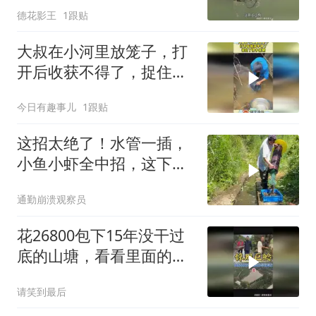
德花影王
1跟贴
大叔在小河里放笼子，打
开后收获不得了，捉住了
很多泥鳅！_20
今日有趣事儿
1跟贴
这招太绝了！水管一插，
小鱼小虾全中招，这下丰
收啦！
通勤崩溃观察员
花26800包下15年没干过
底的山塘，看看里面的鱼
到底有多大
请笑到最后