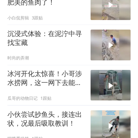
肥美的鱼肉了！
小白侃剪辑
3跟贴
沉浸式体验：在泥泞中寻
找宝藏
时尚的弄潮
冰河开化太惊喜！小哥涉
水捞网，这一网下去能满
载而归吗？
瓜哥的动物日记
1跟贴
小伙尝试抄鱼头，接连出
状，况最后吸取教训！