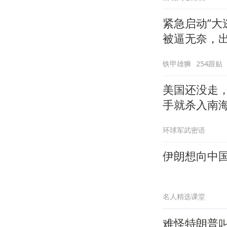
紧急启动“大
被逼无奈，
铁甲雄狮
254跟贴
美国还没走，
手就杀入南
环球军武密语
伊朗想向中
名人精选课堂
难怪特朗普