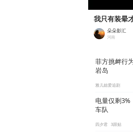
00:00
Play
我只有装晕
朵朵影汇
河南
菲方挑衅行
岩岛
雅儿姐爱追剧
电量仅剩3
车队
四夕君
3跟贴