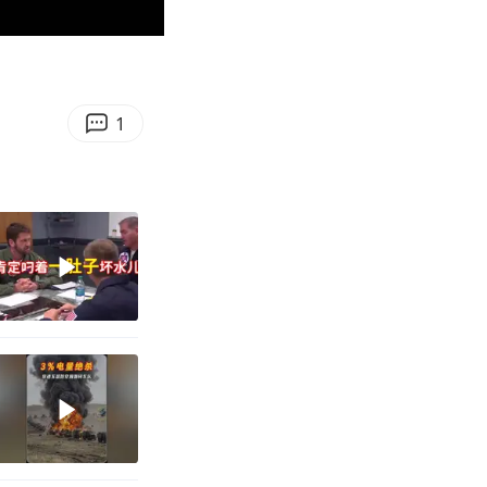
00:37
Enter
fullscreen
1