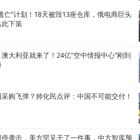
逃亡”计划！18天被毁13座仓库，俄电商巨头
出此下策
澳大利亚就来了！24亿“空中情报中心”刚到
海
国采购飞弹？帅化民点评：中国不可能交付！
叫停袭击，美方罕见干了一件事，中方智库预