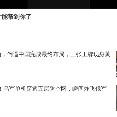
牛津大学一纸声明甩不了锅
香港宏福苑火灾或由烟头引起
才能帮到你了
浙江台州《告全体市民书》
西贝创始人贾国龙押注鲜羊赛道
“不怕六爷挂得多 就怕六爷挂一颗”
董璇小酒窝朵朵为佟丽娅庆生
为，倒逼中国完成最终布局，三张王牌现身黄
36岁男演员成景区NPC后人气爆棚
人民的健康、体质、幸福一脉相承
%！乌军单机穿透五层防空网，瞬间炸飞俄军