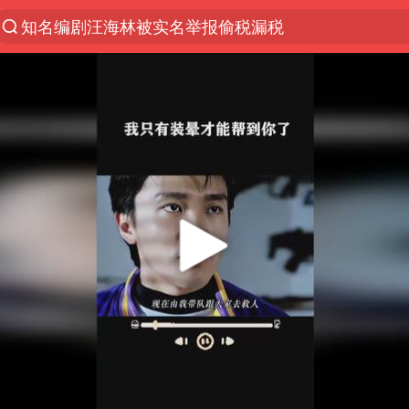
新疆优化调整景区内自驾服务收费
解锁各地夏日限定体验
男童模仿奥特曼从高处跳下致骨折
峰哥 汪海林
河南潜逃10日重大刑案嫌疑人落网
西湖突现狂风暴雨 游客瞬间被浇透
金饰克价一夜涨回1300元
视频丨中国东方电气集团原党组副书记、董事宋致远
梁家辉：到内地拍戏不是北上是回归
白海豚将正面袭击贯穿浙江
酒店回应车内过夜被收150元