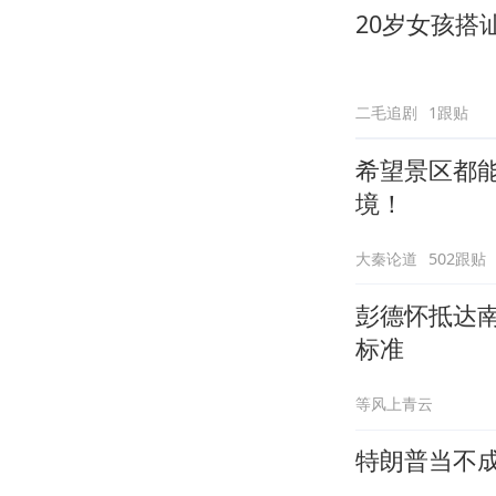
20岁女孩搭
二毛追剧
1跟贴
希望景区都
境！
大秦论道
502跟贴
彭德怀抵达
标准
等风上青云
特朗普当不