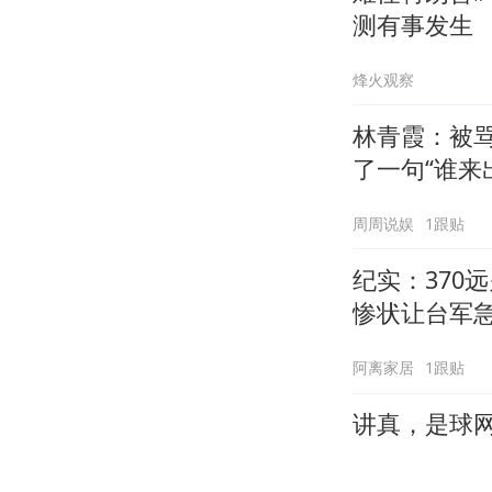
测有事发生
烽火观察
林青霞：被骂
了一句“谁来
周周说娱
1跟贴
纪实：370
惨状让台军
阿离家居
1跟贴
讲真，是球