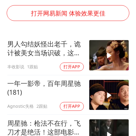
猫咪过火把节被抹成黑猫
打开网易新闻 体验效果更佳
BLG经理辟谣Bin离队
以军士兵把枪口对准中国记者
云南一男子胃中取出180颗铁钉
男人勾结妖怪出老千，诡
曹颖儿子首次演长剧
计被美女当场识破，这波
“开学三件套”全线暴涨
操作很刑啊
丰收影说
1跟贴
打开APP
总书记点赞的非遗苗绣焕发新生机
一年一影帝，百年周星驰
(181)
Agnostic失格
2跟贴
打开APP
周星驰：枪法不在行，飞
刀才是绝活！这部电影你