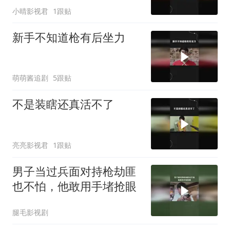
小晴影视君
1跟贴
新手不知道枪有后坐力
萌萌酱追剧
5跟贴
不是装瞎还真活不了
亮亮影视君
1跟贴
男子当过兵面对持枪劫匪
也不怕，他敢用手堵抢眼
腿毛影视剧