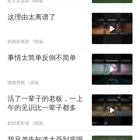
肥罗爱追剧
4跟贴
这理由太离谱了
奶桃影视君
1跟贴
事情太简单反倒不简单
嗷嗷剪辑
1跟贴
活了一辈子的老板，一上
午的见识比一辈子都多
奶奶爱影视
1跟贴
我兄弟先知道大哥到底喝