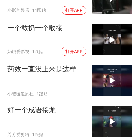
看过吗？
小影的娱乐
11跟贴
打开APP
一个敢扔一个敢接
奶奶爱影视
1跟贴
打开APP
药效一直没上来是这样
小暖暖追剧社
1跟贴
好一个成语接龙
芳芳爱剪辑
1跟贴