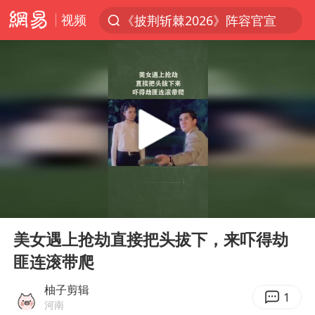
视频
夏日经济乘热而上 消费市场向新而行
于东来回应胖东来近25年老店年底关闭
见到女儿瞬间父亲眼里有了光
刘嘉玲晒与周星驰合照
香港刷新1884年以来最高气温纪录
独闯南太行的失联女生最后轨迹已确认
央视新主播李秋莹母校发文祝贺
00:00
00:27
上门女婿出轨女邻居多年被判重婚罪
Play
Ent
full
美女遇上抢劫直接把头拔下，来吓得劫
国足U17与阿森纳决赛取消 并列冠军
匪连滚带爬
上海全力守护市民“菜篮子”
柚子剪辑
暑期研学游升温 在旅途中增长知识
1
河南