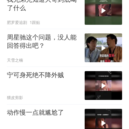
了什么
肥罗爱追剧
1跟贴
周星驰这个问题，没人能
回答得出吧？
天雪之楠
宁可身死绝不降外贼
猥皮剪影
动作慢一点就尴尬了