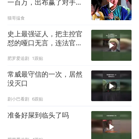
一百万，出布赢了对手却
当场耍赖
猫哥揾食
史上最强证人，把主控官
怼的哑口无言，连法官都
惊呆了
肥罗爱追剧
1跟贴
常威最守信的一次，居然
没灭口
剧小巴看剧
6跟贴
准备好屎到临头了吗