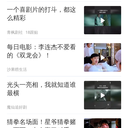
一个喜剧片的打斗，都这
么精彩
青枫剧社
18跟贴
每日电影：李连杰不爱看
的《双龙会》！
沙果唠生活
光头一亮相，我就知道谁
最横
魔仙追好剧
猜拳名场面！星爷猜拳赌