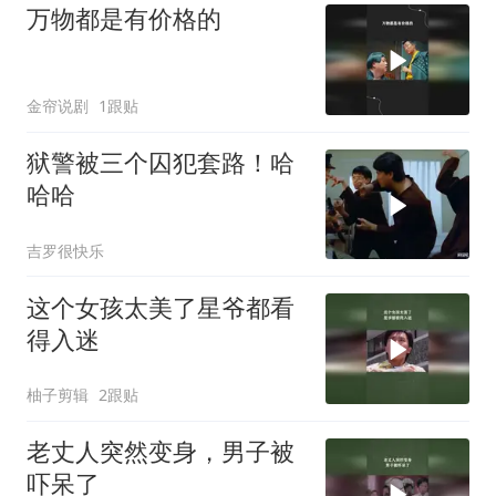
万物都是有价格的
金帘说剧
1跟贴
狱警被三个囚犯套路！哈
哈哈
吉罗很快乐
这个女孩太美了星爷都看
得入迷
柚子剪辑
2跟贴
老丈人突然变身，男子被
吓呆了