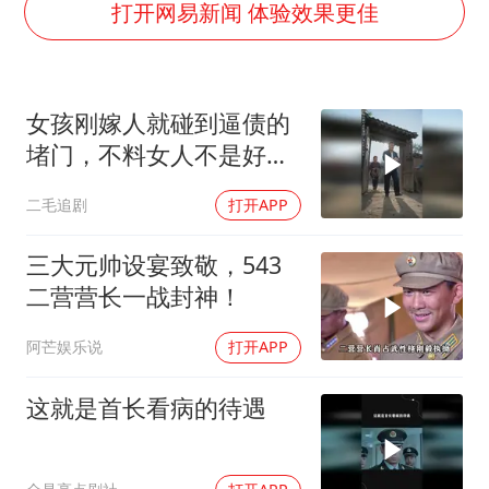
弹药库存告急 美军补货难
打开网易新闻 体验效果更佳
沙特否认与胡塞武装举行会谈
如何把百年大党建设得更加坚强有力
女孩刚嫁人就碰到逼债的
香港殿堂级填词人黎彼得因病离世 终年76岁
堵门，不料女人不是好惹
乘客脱鞋散发异味 司机提醒反被怼
的！
二毛追剧
打开APP
日本籍女网红在韩直播时自杀身亡
恩比德变瘦引热议
三大元帅设宴致敬，543
总书记关心百姓身边这些民生大事
二营营长一战封神！
阿芒娱乐说
打开APP
这就是首长看病的待遇