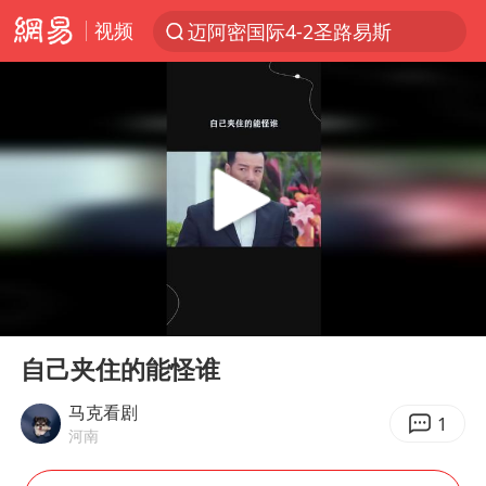
视频
迈阿密国际4-2圣路易斯
探寻“技能+”促就业创业新路
店主遭女子“鬼手”换钞
顾客结账把钱扔地上 服务员霸气扔回
美国退回1000亿美元关税
38岁山东财大教授刘海明逝世
李亚鹏向地铁吐血女孩捐99999元
00:00
00:44
台风白海豚或在华东沿海登陆
Play
Ent
full
“银行午休1.5小时”留个窗口行不行
自己夹住的能怪谁
FIFA官方支持因凡蒂诺
马克看剧
1
河南
41岁女子为鼓励女儿考上985研究生