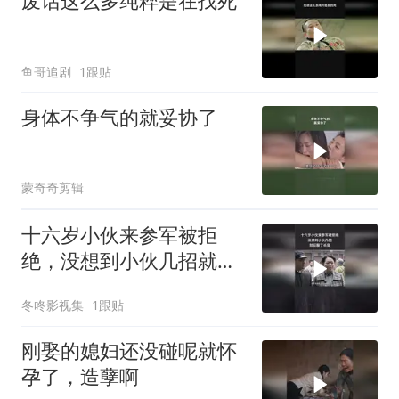
废话这么多纯粹是在找死
鱼哥追剧
1跟贴
身体不争气的就妥协了
蒙奇奇剪辑
十六岁小伙来参军被拒
绝，没想到小伙几招就征
服了长官
冬咚影视集
1跟贴
刚娶的媳妇还没碰呢就怀
孕了，造孽啊