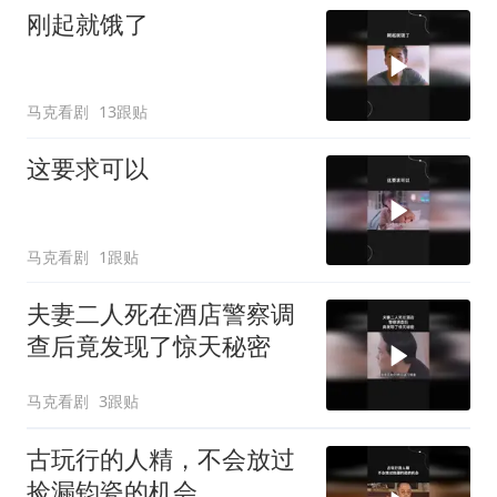
刚起就饿了
马克看剧
13跟贴
这要求可以
马克看剧
1跟贴
夫妻二人死在酒店警察调
查后竟发现了惊天秘密
马克看剧
3跟贴
古玩行的人精，不会放过
捡漏钧瓷的机会