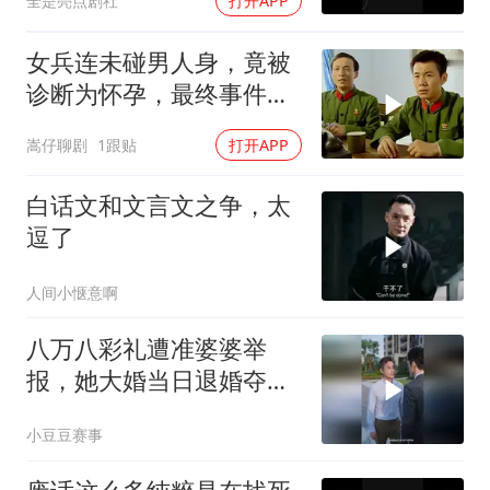
全是亮点剧社
打开APP
女兵连未碰男人身，竟被
诊断为怀孕，最终事件酿
成大祸
嵩仔聊剧
1跟贴
打开APP
白话文和文言文之争，太
逗了
人间小惬意啊
八万八彩礼遭准婆婆举
报，她大婚当日退婚夺回
财产嫁给真心人
小豆豆赛事