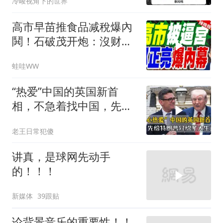
冷峻视角下的世界
高市早苗推食品减稅爆內
鬨！石破茂开炮：沒财源
极不负责｜郭正亮.帅化
蛙哇WW
民.孙大千｜辣晚报
20260804
“热爱”中国的英国新首
相，不急着找中国，先给
特朗普介绍大生意
老王日常犯傻
讲真，是球网先动手
的！！！
新媒体
39跟贴
论背景音乐的重要性！！