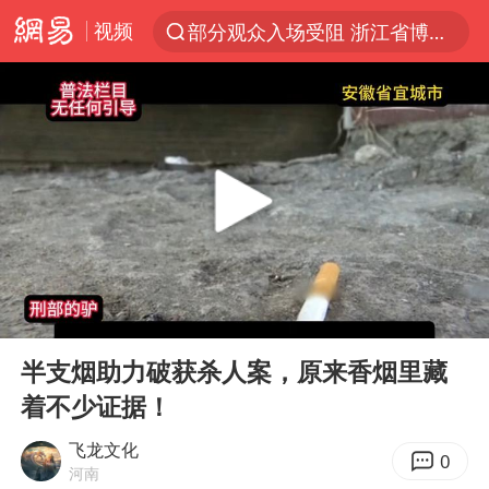
视频
部分观众入场受阻 浙江省博物馆致歉
以“新”破局 首发经济点亮城市消费活力
U17国足三战全胜
秋天的第一杯奶茶安排上了吗
美股三大指数集体收跌 西数跌超13%
法国下周开始禁止未经同意的电话营销
台风白海豚登陆地点更新
00:00
13:23
巡查组提问 工作人员偷用手机查答案
Play
Ent
full
看守所辅警收受10万获刑1年
半支烟助力破获杀人案，原来香烟里藏
着不少证据！
国家气候中心：8月将有4轮高温过程，部分地区可达40℃～45℃
宇树科技 打新
飞龙文化
0
河南