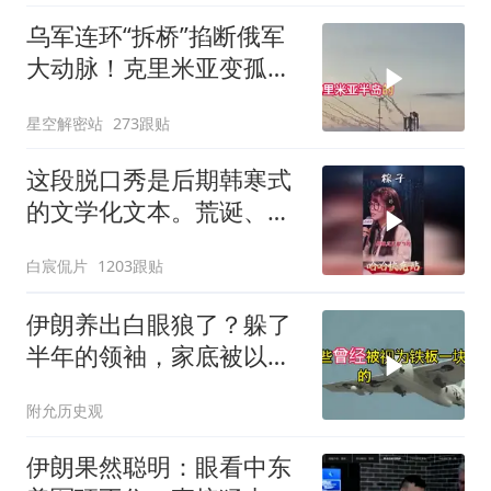
乌军连环“拆桥”掐断俄军
大动脉！克里米亚变孤
岛，黑海舰队被迫“搬
星空解密站
273跟贴
家”？
这段脱口秀是后期韩寒式
的文学化文本。荒诞、激
愤又温暖
白宸侃片
1203跟贴
伊朗养出白眼狼了？躲了
半年的领袖，家底被以色
列摸得一干二净
附允历史观
伊朗果然聪明：眼看中东