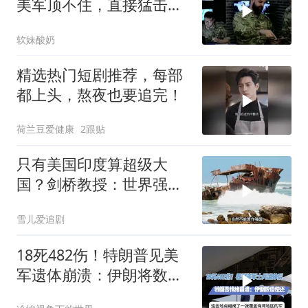
美军顶不住，直接猛击要
害，特朗普怂了
软妹酸奶
精选热门短剧推荐，每部
都上头，熬夜也要追完！
荷兰豆爱健康
2跟贴
只有美国印度算超级大
国？剑桥教授：世界强国
只有4个，没有印度
雪儿爱追剧
18死482伤！特朗普见美
军遗体崩溃：伊朗将数倍
偿还