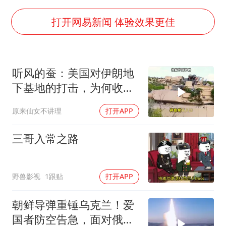
台风白海豚进入48小时警戒线
贵州轮胎子公司获美国退税8136万
打开网易新闻 体验效果更佳
郑国霖回应去景区上班被保安拦下
曝韩足协曾为外籍裁判安排性招待
听风的蚕：美国对伊朗地
深圳地面沉降致车辆损坏系谣言
下基地的打击，为何收效
OpenAI免费版将升级为GPT-5.6 Luna
甚微？
原来仙女不讲理
打开APP
中方回应是否在太平洋海底开采稀土
奋进开新局 实干挑大梁
三哥入常之路
野兽影视
1跟贴
打开APP
朝鲜导弹重锤乌克兰！爱
国者防空告急，面对俄朝