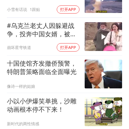
联手，泽连斯基到底有多
小雪有话说
1跟贴
打开APP
绝望？
#乌克兰老丈人因躲避战
争，投奔中国女婿，被眼
前城市繁荣震惊
崩坏星穹铁道
打开APP
十国使馆齐发撤侨预警，
特朗普策略面临全面曝光
像诗一样的姑娘
小以小伊爆笑单挑，沙雕
动画根本停不下来！
新时代的两性情感