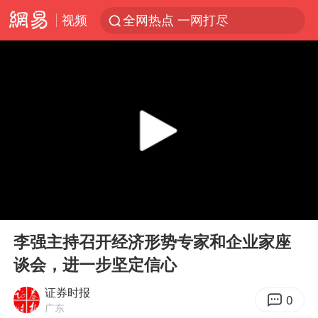
视频
全网热点 一网打尽
00:00
00:09
Play
Ent
full
李强主持召开经济形势专家和企业家座
谈会，进一步坚定信心
证券时报
0
广东