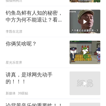
猫猫狗狗汪
钓鱼岛鲜有人知的秘密，
中方为何不能退让？看完
让国人自豪
李覴在北漂
你俩笑啥呢？
星光乐世界
讲真，是球网先动手
的！！！
新媒体
39跟贴
论背景音乐的重要性！！