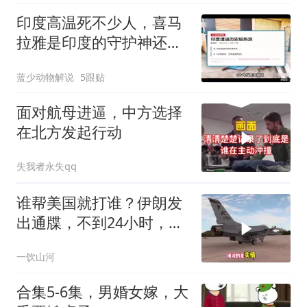
印度高温死不少人，喜马
拉雅是印度的守护神还是
救星
蓝少动物解说
5跟贴
面对航母进逼，中方选择
在北方发起行动
失我者永失qq
谁帮美国就打谁？伊朗发
出通牒，不到24小时，特
朗普态度发生转变
一饮山河
合集5-6集，男婚女嫁，大