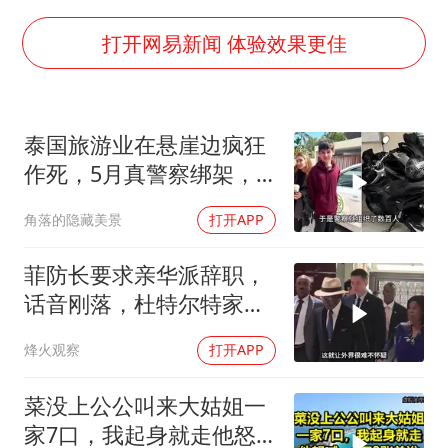
上半年国内居民出游人次34.63亿
陕西柞水泥石流已致2死 仍有1人失联
打开网易新闻 体验效果更佳
店主称换“青海拉面”招牌后生意更好
泰国初中生饮弹自尽前开了26枪
泰国旅游业在悬崖边疯狂
22岁女生独闯南太行失联12天
作死，5月真警察绑架，7
万岁山接盘烂尾恒大文旅城
月假警察杀人
角落的隐藏美景
打开APP
习近平心系体育强国建设
菲防长要求亲华派辞职，
话音刚落，杜特尔特家族
就给他当头一棒
烽火观察
打开APP
菜没上公公叫来大姑姐一
家7口，我起身就走他怒