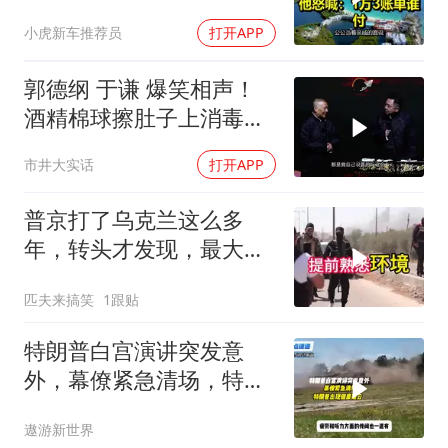
喊：1万3账单谁付
小虎新车推荐员
打开APP
郭德纲 于谦 爆笑相声！
酒精棉球擦肚子上消毒，
拿云南白药擦刀，是不是
市井大实话
打开APP
擦反了？
普京打了乌克兰这么多
年，转头才发现，最大的
威胁在土耳其身上
匹夫来搞笑
1跟贴
特朗普白宫演讲突发意
外，幕僚紧急清场，特朗
普出现健康疑云！
遨游新世界