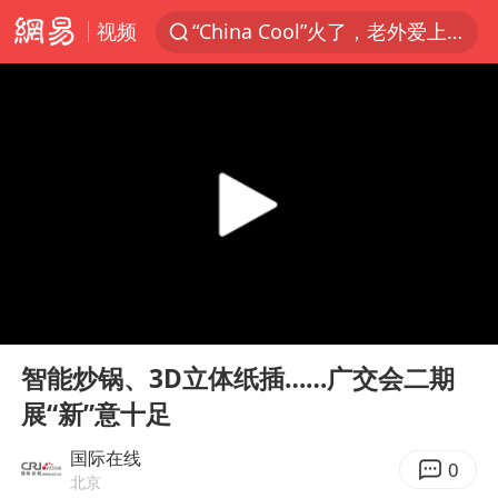
视频
“China Cool”火了，老外爱上中国避暑游
名创优品一次性内裤 颜面尽失
四川宜宾3.4级地震
伊斯兰版北约来了吗
云南一地村民过火把节意外灼伤16人
中国父女泰国骑摩托车坠崖1死1伤
香港宏福苑火灾或由烟头引起
00:00
03:55
网约车司机充电时猝死保险拒赔
Play
Ent
full
浙江台州《告全体市民书》
智能炒锅、3D立体纸插……广交会二期
展“新”意十足
周末打虎 宋致远被查
多所高校取消艺考
国际在线
0
北京