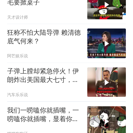
毛要掀桌子
天才设计师
狂称不怕大陆导弹 赖清德
底气何来？
阿芒娱乐说
子弹上膛却紧急停火！伊
朗炸出美国最大七寸，特
朗普赶紧叫停战争
汽车乐乐说
我们一唠嗑你就插嘴，一
唠嗑你就插嘴，显着你
了？