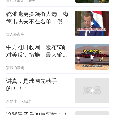
雪姐故事多
2跟贴
统俄党更换领衔人选，梅
德韦杰夫不在名单，俄政
坛释放出什么信号？
古人那点事
中方准时收网，发布5项
对美反制措施，最大输家
已浮现
宸宸的发明
讲真，是球网先动手
的！！！
新媒体
57跟贴
论背景音乐的重要性！！