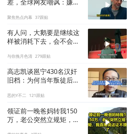
差，全球网友嘲讽：嫌差
就回印度啊
聚焦热点内幕
37跟贴
有人问，大鹅要是继续这
样被消耗下去，会不会灭
亡？
与你挽月色清
279跟贴
高志凯谈邕宁430名汉奸
旧档：为何当年叛徒后人
多是地方精英？
恶的Y不二
121跟贴
领证前一晚爸妈转我150
万，老公突然立规矩，我
直接说这证不领了！