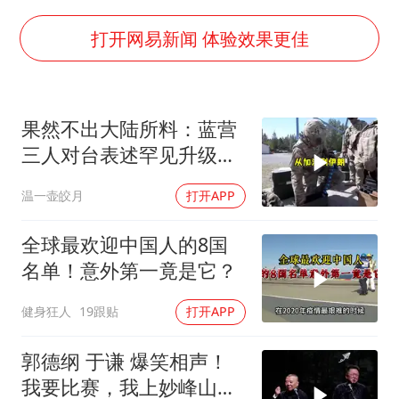
新疆一婚礼线上邀请引热议
《龙餐馆》 冲奖
打开网易新闻 体验效果更佳
上门女婿出轨女邻居多年被判重婚罪
构建更高水平的全民健身公共服务体系
果然不出大陆所料：蓝营
韩军前线部队连曝丑闻
三人对台表述罕见升级，
云南一男子胃中取出180颗铁钉
郑丽文这次赌对了
温一壶皎月
打开APP
奋力开创中国式现代化建设新局面
全球最欢迎中国人的8国
名单！意外第一竟是它？
健身狂人
19跟贴
打开APP
郭德纲 于谦 爆笑相声！
我要比赛，我上妙峰山干