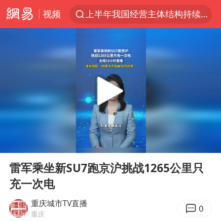
视频
上半年我国经营主体结构持续优化
俄称边境州遭乌大规模袭击已致13伤
杭州机场已取消航班388架次
于东来回应胖东来近25年老店年底关闭
浙江省委书记：该停下的坚决停下来
中国籍豪华游艇富商之子在泰国被杀
白海豚北上或致京津冀暴雨
00:00
00:46
美将每月供乌爱国者拦截导弹
Play
Ent
full
国足U17与阿森纳决赛取消 并列冠军
雷军乘坐新SU7跑京沪挑战1265公里只
充一次电
10余省份将出现强风雨 局地特大暴雨
世界第1特鲁姆普斯诺克中国赛一轮游
重庆城市TV直播
0
重庆