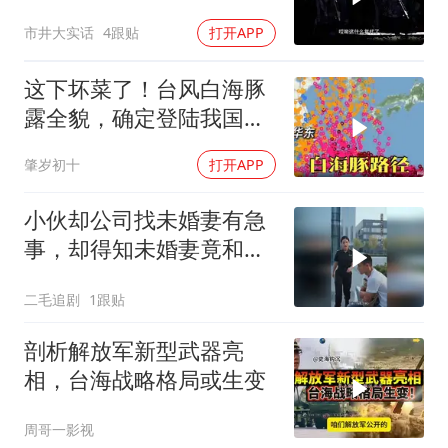
嘛去？你去拜一拜冠军老
市井大实话
4跟贴
打开APP
祖庙
这下坏菜了！台风白海豚
露全貌，确定登陆我国沿
海
肇岁初十
打开APP
小伙却公司找未婚妻有急
事，却得知未婚妻竟和别
人订婚！
二毛追剧
1跟贴
剖析解放军新型武器亮
相，台海战略格局或生变
周哥一影视