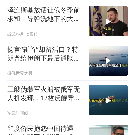
泽连斯基放话让俄冬季前
求和，导弹洗地下的大饼
画给谁看
战武科普
5跟贴
扬言“斩首”却留活口？特
朗普给伊朗下最后通牒，
这盘棋下得真精
侃侃世界之最
三艘伪装军火船被俄军无
人机发现，12枚反舰导弹
送入海底，乌军后勤命脉
军武时间线
遭重锤
印度侨民抱怨中国待遇