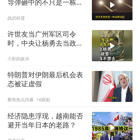
导弹砸中的不只是一栋
楼，是中企在中东整张底
战武科普
牌
许世友当广州军区司令
时，中央让杨勇去当政
委，杨勇说：我不想去
小影的娱乐
特朗普对伊朗最后机会表
态被证虚假
聚焦热点内幕
16跟贴
经济隐患浮现，越南能否
避开当年日本的老路？