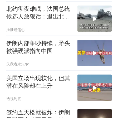
北约彻夜难眠，法国总统
候选人放狠话：退出北
约，和中国合作
挂肚逍遥心
伊朗内部争吵持续，矛头
被强硬派指向中国
失我者永失qq
美国立场出现软化，但其
潜在风险却在上升
透视到底
签约五天楼就被炸：伊朗