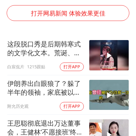
台湾海峡南口北上船舶实施交通管制
方程豹钛9新车申报
打开网易新闻 体验效果更佳
瑞众保险员工爆料公司违规行为
向鹏0-3不敌张本智和
这段脱口秀是后期韩寒式
命案逃犯躲进深山21年活得像野人
的文学化文本。荒诞、激
Meta重新支棱起来了吗
愤又温暖
白宸侃片
1215跟贴
打开APP
东方之约 相约未来
伊朗养出白眼狼了？躲了
半年的领袖，家底被以色
列摸得一干二净
附允历史观
打开APP
王思聪彻底退出万达董事
会，王健林‘不愿接班’终究