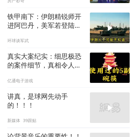
房产衫哥
铁甲南下：伊朗精锐师开
进阿巴丹，美军若登陆将
直面钢铁防线
环球谈军武
真实大案纪实：细思极恐
的案件细节，真相令人脊
背发凉
亿通电子游戏
讲真，是球网先动手
的！！！
新媒体
39跟贴
论背景音乐的重要性！！