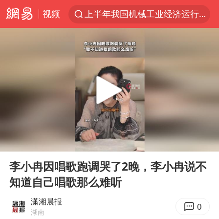
视频
上半年我国机械工业经济运行稳中有进
官方通报教师招聘笔试前13名被淘汰
河南撤回“领导带薪错峰休假”通知
泰国枪击案凶手先杀祖父母后行凶
A股三大股指收涨
台风“白海豚”体型变大！环流面积接近13个浙江那么大
宇树科技中一签需缴款7.54万元
00:00
00:34
泰国校园枪击案死亡人数升至7人
Play
Ent
full
四川宜宾市高县发生4.9级地震
李小冉因唱歌跑调哭了2晚，李小冉说不
知道自己唱歌那么难听
“立秋的第一杯奶茶”又爆单了
国防部：中国军队坚决反制任何闹海挑衅图谋
潇湘晨报
0
湖南