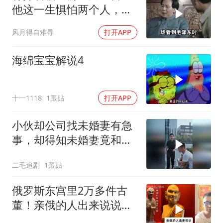
他这一生惧怕两个人，却
只敬佩一个人！
风月得自难寻
打开APP
海绵宝宝解说4
十一1118
1跟贴
打开APP
小伙却公司找未婚妻有急
事，却得知未婚妻竟和别
人订婚！
二毛追剧
1跟贴
俄罗斯东宫里2万多件古
董！亲俄的人出来说说，
东西都是怎么去的