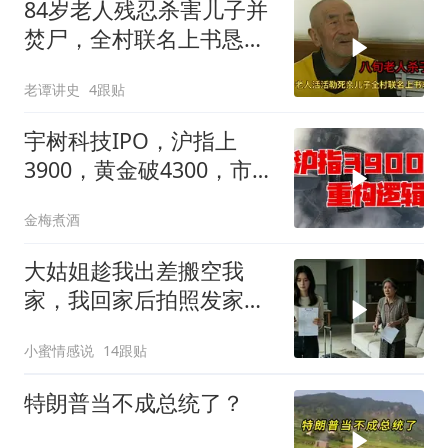
84岁老人残忍杀害儿子并
焚尸，全村联名上书恳求
轻判，得知缘由警察心疼
老谭讲史
4跟贴
落泪
宇树科技IPO，沪指上
3900，黄金破4300，市场
在交易什么逻辑？
金梅煮酒
大姑姐趁我出差搬空我
家，我回家后拍照发家族
群里，她看到后崩溃了
小蜜情感说
14跟贴
特朗普当不成总统了？