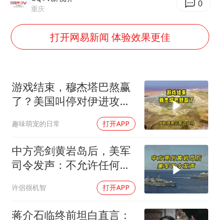
22岁女生独闯南太行失联12天
0
重庆
薛之谦杭州站演唱会取消
打开网易新闻 体验效果更佳
张本智和：零封向鹏不意外
今年第二强台风将带来多大影响
“准2万亿”之城点名支持三所大学
游戏结束，穆杰塔巴熬赢
习近平心系体育强国建设
了？美国叫停对伊进攻，
让中俄擦了把汗水
趣味萌宠的日常
打开APP
中方亮剑黄岩岛后，美军
司令发声：不允许任何国
家主宰印太
许侶很机智
打开APP
蒋介石临终前坦白直言：