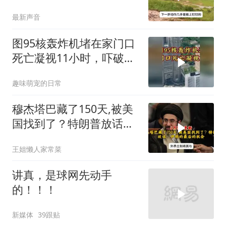
最新声音
图95核轰炸机堵在家门口
死亡凝视11小时，吓破胆
的日本多绝望？
趣味萌宠的日常
穆杰塔巴藏了150天,被美
国找到了？特朗普放话：
伊朗的最后的机会
王姐懒人家常菜
讲真，是球网先动手
的！！！
新媒体
39跟贴