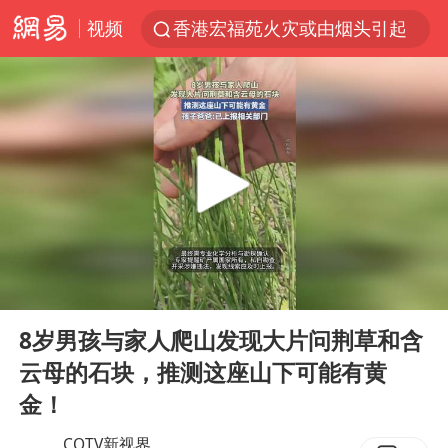
视频
香港宏福苑火灾或由烟头引起
浙江台州《告全体市民书》
美拟年底前首次测试“金穹”反导系统
四川宜宾3.4级地震
网约车司机充电时猝死保险拒赔
陕西柞水泥石流已致2死 仍有1人失联
泰国初中生饮弹自尽前开了26枪
00:00
00:18
多所高校取消艺考
Play
Ent
full
店主称换“青海拉面”招牌后生意更好
8岁男孩与家人爬山发现大片问荆草和含
云母的石块，推测这座山下可能有黄
伊斯兰版北约来了吗
金！
上半年国内居民出游人次34.63亿
CQTV新视界