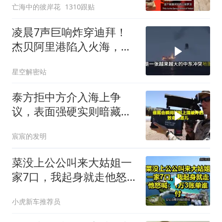
亡海中的彼岸花
1310跟贴
凌晨7声巨响炸穿迪拜！
杰贝阿里港陷入火海，美
军弹药库告急让中东盟友
星空解密站
彻底心寒
泰方拒中方介入海上争
议，表面强硬实则暗藏玄
机
宸宸的发明
菜没上公公叫来大姑姐一
家7口，我起身就走他怒
喊：1万3账单谁付
小虎新车推荐员