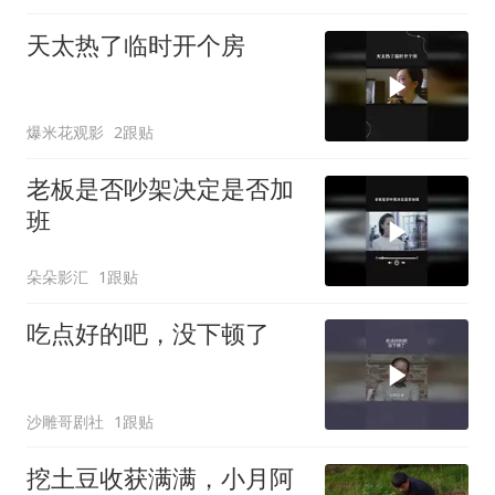
天太热了临时开个房
爆米花观影
2跟贴
老板是否吵架决定是否加
班
朵朵影汇
1跟贴
吃点好的吧，没下顿了
沙雕哥剧社
1跟贴
挖土豆收获满满，小月阿