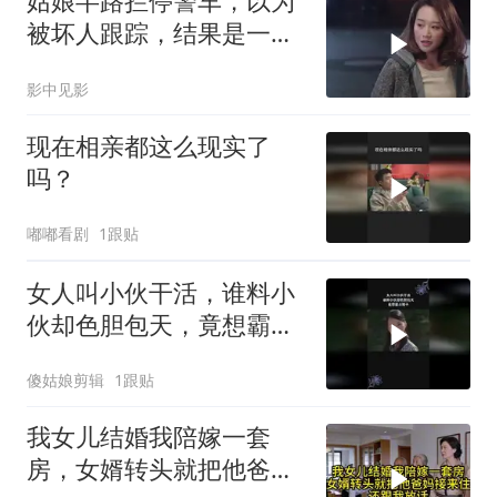
姑娘半路拦停警车，以为
被坏人跟踪，结果是一场
误会
影中见影
现在相亲都这么现实了
吗？
嘟嘟看剧
1跟贴
女人叫小伙干活，谁料小
伙却色胆包天，竟想霸占
嫂子
傻姑娘剪辑
1跟贴
我女儿结婚我陪嫁一套
房，女婿转头就把他爸妈