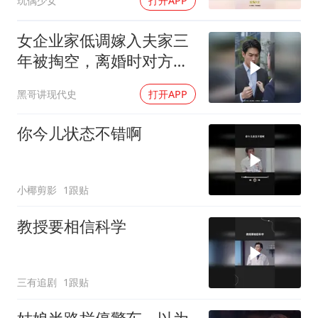
玩偶少女
打开APP
女企业家低调嫁入夫家三
年被掏空，离婚时对方才
知她真实身价
黑哥讲现代史
打开APP
你今儿状态不错啊
小椰剪影
1跟贴
教授要相信科学
三有追剧
1跟贴