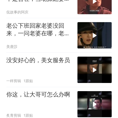
人的年夜饭
侃故事的阿庆
老公下班回家老婆没回
来，一问老婆在哪，老公
惊呆了
美鹿莎
没安好心的，美女服务员
一样剪辑
1跟贴
你这，让大哥可怎么办啊
炙青剪辑
1跟贴