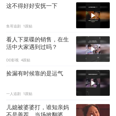
这不得好好安抚一下
鱼哥追剧
1跟贴
看人下菜碟的销售，在生
活中大家遇到过吗？
DD影视
4跟贴
捡漏有时候靠的是运气
一人追剧
1跟贴
儿媳被婆婆打，谁知亲妈
不是善茬，当场掀翻婆家