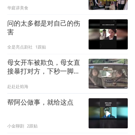
接来住，还跟我放话
华庭讲美食
问的太多都是对自己的伤
害
全是亮点剧社
1跟贴
母女开车被欺负，母女直
接暴打对方，下秒一脚油
门直接溜
赴赴赴焰海
帮阿公做事，就给这点
小金聊剧
2跟贴