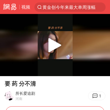
视频
黄金创今年来最大单周涨幅
解锁各地夏日限定体验
台风白海豚闭眼意味着什么
峰哥实名举报汪海林偷税漏税
浙江温州发布台风橙色预警信号
男童模仿奥特曼从高处跳下致骨折
富婆带资进组给自己硬加60多场吻戏
00:00
00:41
金饰克价一夜涨回1300元
Play
Ent
full
名创优品一次性内裤 颜面尽失
要 药 分不清
白海豚将正面袭击贯穿浙江
所长爱追剧
1
河南
视频丨中国东方电气集团原党组副书记、董事宋致远被查