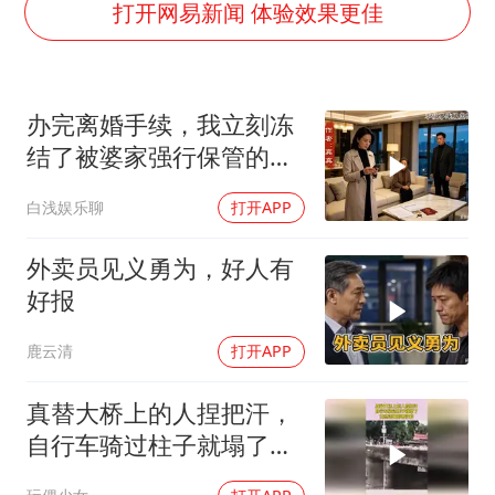
梁家辉：到内地拍戏不是北上是回归
打开网易新闻 体验效果更佳
牛津大学一纸声明甩不了锅
包文婧：二胎很难一碗水端平
办完离婚手续，我立刻冻
香港宏福苑火灾或由烟头引起
结了被婆家强行保管的工
女主硬加吻戏短剧已下架
资卡，婆婆傻眼了
白浅娱乐聊
打开APP
浙江台州《告全体市民书》
《给阿嬷的情书》售后来了
外卖员见义勇为，好人有
人民的健康、体质、幸福一脉相承
好报
鹿云清
打开APP
真替大桥上的人捏把汗，
自行车骑过柱子就塌了，
竟然连钢筋都没有