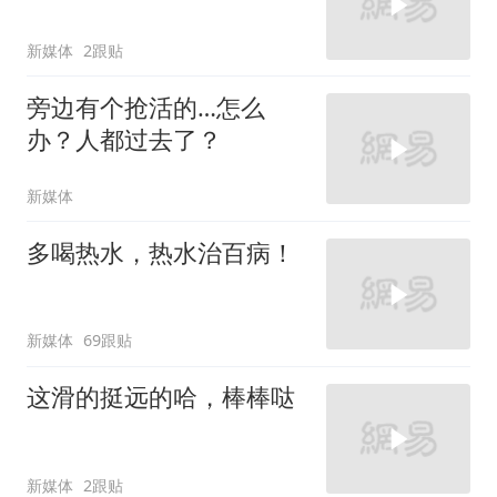
新媒体
2跟贴
旁边有个抢活的…怎么
办？人都过去了？
新媒体
多喝热水，热水治百病！
新媒体
69跟贴
这滑的挺远的哈，棒棒哒
新媒体
2跟贴