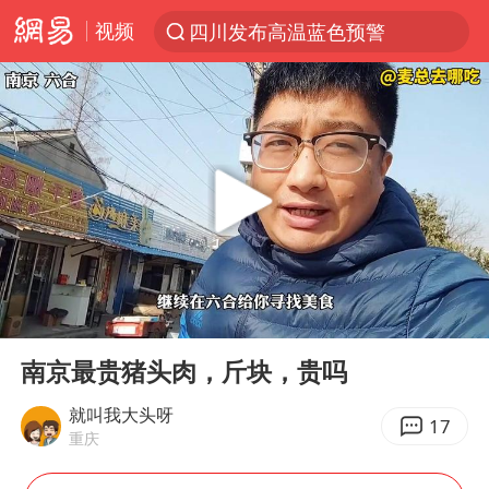
视频
四川发布高温蓝色预警
台风“白海豚”登陆 各地各部门全力应对
上海鼓励居家办公
上海青浦区启动防汛防台Ⅰ级响应
血指纹匹配成功，20年悬案告破！凶手被执行死刑
费大厨口号更改 不再宣传小炒肉大王
独闯南太行失联女子遗体已找到
00:00
05:09
成都多趟列车临时停运
Play
Ent
full
多地银行上调存款利率
南京最贵猪头肉，斤块，贵吗
演员秦焰去世 曾出演《狂飙》
就叫我大头呀
17
重庆
中央气象台继续发布暴雨橙警