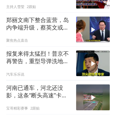
统已成腐败源头
主持人雪莹
2跟贴
郑丽文南下整合蓝营，岛
内争端升级，蔡英文或宣
战2028
聚焦热点直击
报复来得太猛烈！普京不
再警告，重型导弹洗地，
连端美日两大命门
汽车乐乐说
河南已通车，河北还没
影，这条“断头高速”卡在
省界
宝哥精彩赛事
2跟贴