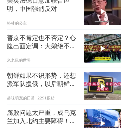
美英法德日意加联合声
明，中国强烈反对
格林的公主
普京不肯定也不否定？心
腹出面定调：大鹅绝不打
光最后一颗子弹
米老鼠的世界
朝鲜如果不识形势，还想
派军队援俄，以后朝鲜如
果有把柄被乌克兰
趣味萌宠的日常
2291跟贴
腐败问题太严重，成乌克
兰加入北约主要障碍！总