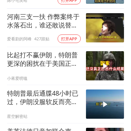
陈小毛笑哈
打开APP
河南三支一扶 作弊案终于
水落石出，谁还敢说替罪
羊老套路还好使
爱看剧的阿峰
427跟贴
打开APP
比起打不赢伊朗，特朗普
更深的困扰在于美国正重
蹈前苏联模式
小蒋爱唠嗑
特朗普最后通牒48小时已
过，伊朗没服软反而亮出
真正底牌，难怪美军越打
星空解密站
越被动