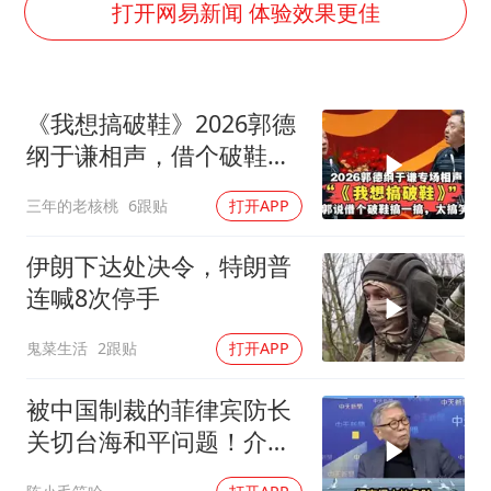
朱一龙的鼻子怎么了
打开网易新闻 体验效果更佳
白海豚突然大拐弯 走出罕见路线
周星驰妈妈现身香港首映礼
《我想搞破鞋》2026郭德
SK海力士回应“或出售重庆工厂”传闻
纲于谦相声，借个破鞋我
大疆错失宇树
来搞一搞！
三年的老核桃
6跟贴
打开APP
三预警齐发 11个省份有大到暴雨
“还不如不放假”
伊朗下达处决令，特朗普
从科技创新看开局起步的时与势
连喊8次停手
鬼菜生活
2跟贴
打开APP
被中国制裁的菲律宾防长
关切台海和平问题！介文
汲：手伸的太长了