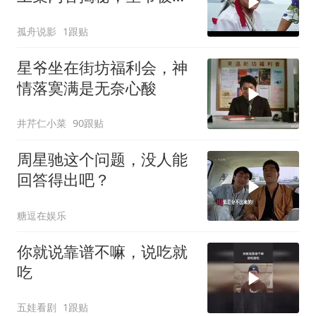
老大扔进大海
孤舟说影
1跟贴
星爷坐在街坊福利会，神
情落寞满是无奈心酸
井芹仁小菜
90跟贴
周星驰这个问题，没人能
回答得出吧？
糖逗在娱乐
你就说靠谱不嘛，说吃就
吃
五娃看剧
1跟贴