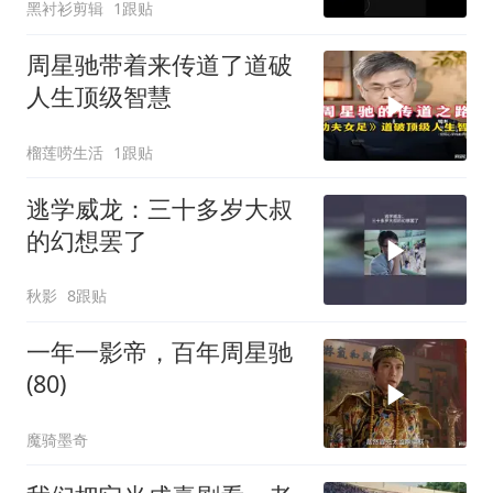
黑衬衫剪辑
1跟贴
周星驰带着来传道了道破
人生顶级智慧
榴莲唠生活
1跟贴
逃学威龙：三十多岁大叔
的幻想罢了
秋影
8跟贴
一年一影帝，百年周星驰
(80)
魔骑墨奇