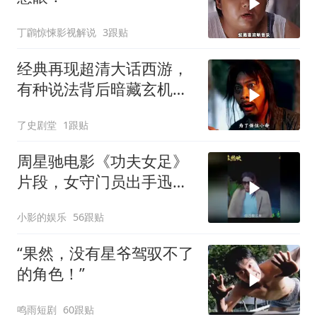
丁鸊惊悚影视解说
3跟贴
经典再现超清大话西游，
有种说法背后暗藏玄机，
月光宝盒故事深度解读
了史剧堂
1跟贴
周星驰电影《功夫女足》
片段，女守门员出手迅
猛，一次比一次搞笑
小影的娱乐
56跟贴
“果然，没有星爷驾驭不了
的角色！”
鸣雨短剧
60跟贴