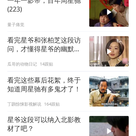
一年一影帝，百年周星驰
(223)
量子痛觉
看完星爷和张柏芝这段访
问，才懂得星爷的幽默真
是无处不在
瓜哥的动物日记
14跟贴
看完这些幕后花絮，终于
知道周星驰有多鬼才了！
丁鸊惊悚影视解说
164跟贴
星爷这段可以纳入北影教
材了吧？