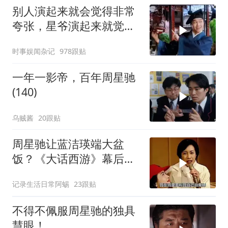
别人演起来就会觉得非常
夸张，星爷演起来就觉得
特别自然
时事娱闻杂记
978跟贴
一年一影帝，百年周星驰
(140)
乌贼酱
20跟贴
周星驰让蓝洁瑛端大盆
饭？《大话西游》幕后故
事揭秘
记录生活日常阿蜴
23跟贴
不得不佩服周星驰的独具
慧眼！