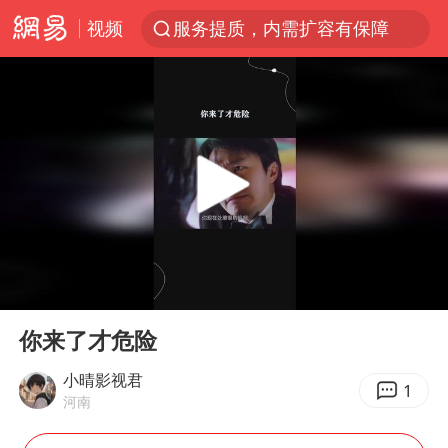
服务提质，内需扩容有保障
视频
李亚鹏向地铁吐血女孩捐99999元
美股收盘：道指再创历史新高
41岁女子为鼓励女儿考上985研究生
人贩子“梅姨”真名谢家梅
“老头乐”悬挂“蒙H好几个8”上路
河南：领导干部要带头休假
被一条街帮助的“煎饼叔叔”去世
00:00
00:22
Play
Ent
香港乐坛著名填词人黎彼得去世
full
你来了才危险
男子出狱前8天被改判死缓
小晴影视君
1
13岁少年白天写作业晚上夜市炒粉
河南
中方公布5项对美反制措施