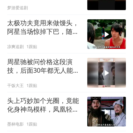
梦游爱追剧
太极功夫竟用来做馒头，
阿星当场惊掉下巴，随后
高歌一曲
凉爽追剧
1跟贴
周星驰被问价格这段演
技，后面30年都无人能
及，天才型演员
干饭大王
1跟贴
头上巧妙加个光圈，竟能
化身神鸟模样，凤凰轻松
打造而成
墨林电影
1跟贴