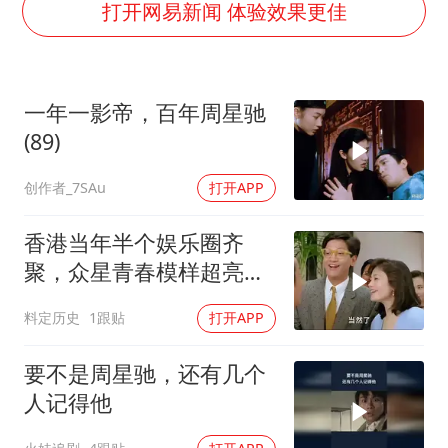
打开网易新闻 体验效果更佳
外交部回应日本将中国列为最大挑战
被妻子举报丈夫与情人一审获刑1年
“中国游”持续带火“中国购”
一年一影帝，百年周星驰
(89)
你常吃的兰州拉面要改名了
张家界中心汽车站候车厅漏水如瀑布
创作者_7SAu
打开APP
坚持党全面领导和党中央集中统一领导
香港当年半个娱乐圈齐
聚，众星青春模样超亮
眼，星爷现身瞬间惊艳
料定历史
1跟贴
打开APP
要不是周星驰，还有几个
人记得他