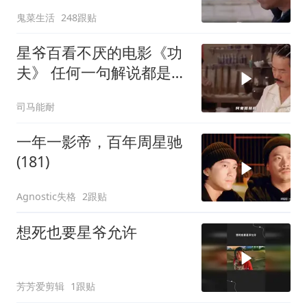
鬼菜生活
248跟贴
星爷百看不厌的电影《功
夫》 任何一句解说都是对
电影的亵渎
司马能耐
一年一影帝，百年周星驰
(181)
Agnostic失格
2跟贴
想死也要星爷允许
芳芳爱剪辑
1跟贴