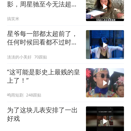
影，周星驰至今无法超越
的喜剧经典
搞笑米
星爷每一部都太超前了，
任何时候回看都不过时，
后劲十足
淡淡的小美好
70跟贴
“这可能是影史上最贱的皇
上了！”
鸣雨短剧
248跟贴
为了这块儿表安排了一出
好戏