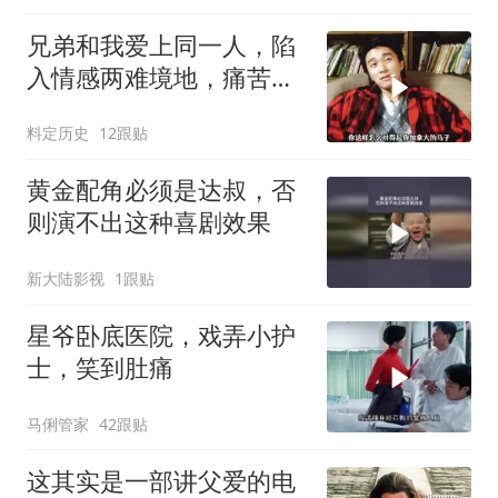
兄弟和我爱上同一人，陷
入情感两难境地，痛苦滋
味谁能懂
料定历史
12跟贴
黄金配角必须是达叔，否
则演不出这种喜剧效果
新大陆影视
1跟贴
星爷卧底医院，戏弄小护
士，笑到肚痛
马俐管家
42跟贴
这其实是一部讲父爱的电