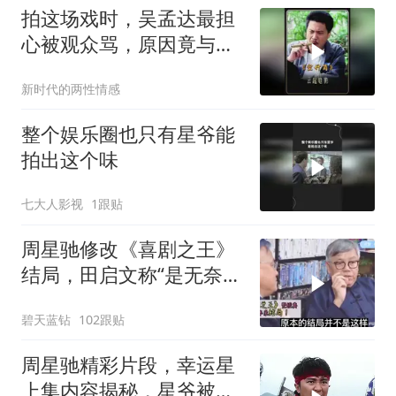
拍这场戏时，吴孟达最担
心被观众骂，原因竟与周
星驰有关
新时代的两性情感
整个娱乐圈也只有星爷能
拍出这个味
七大人影视
1跟贴
周星驰修改《喜剧之王》
结局，田启文称“是无奈之
举”！
碧天蓝钻
102跟贴
周星驰精彩片段，幸运星
上集内容揭秘，星爷被黑