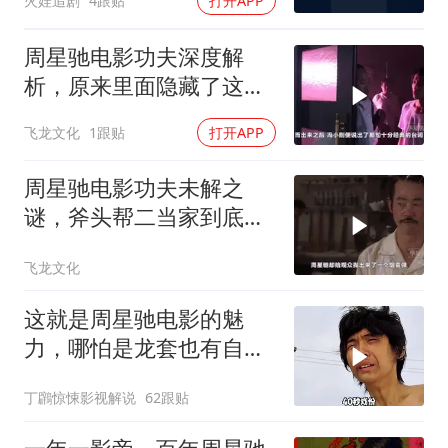
火娃追剧
4跟贴
打开APP
周星驰电影功夫深度解
析，原来里面隐藏了这么
多细节？
飞龙文化
1跟贴
打开APP
周星驰电影功夫未解之
谜，斧头帮二当家到底是
被谁干飞的？
飞龙文化
这就是周星驰电影的魅
力，哪怕是龙套也有自己
的高光时刻！
丁鸊惊悚影视解说
62跟贴