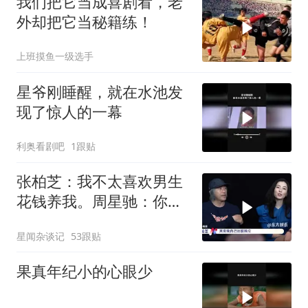
我们把它当成喜剧看，老
外却把它当秘籍练！
上班摸鱼一级选手
星爷刚睡醒，就在水池发
现了惊人的一幕
利奥看剧吧
1跟贴
张柏芝：我不太喜欢男生
花钱养我。周星驰：你不
早说
星闻杂谈记
53跟贴
果真年纪小的心眼少