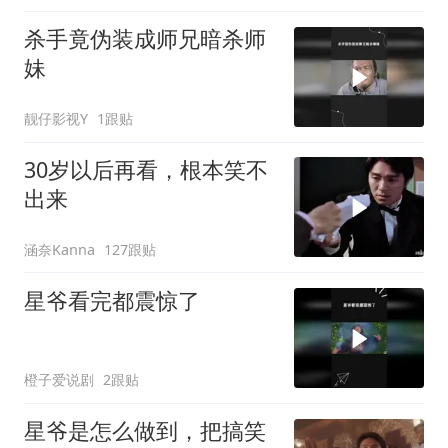
杀手竟伪装成师兄暗杀师
妹
靓仔影视Y
1跟贴
30岁以后再看，根本笑不
出来
涵奈Kanna
127跟贴
星爷看完都震惊了
橙子爱说剧
2跟贴
星爷是怎么做到，把搞笑