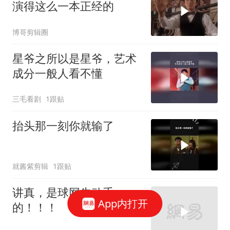
演得这么一本正经的
博哥剪辑圈
星爷之所以是星爷，艺术
成分一般人看不懂
三毛看剧
1跟贴
抬头那一刻你就输了
就酱紫剪辑
1跟贴
讲真，是球网先动手
App内打开
的！！！