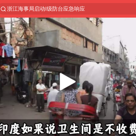
浙江海事局启动Ⅰ级防台应急响应
“电影+”如何激发千亿级消费新活力？
河南南阳低保户为何背上40万元贷款
泰国初中生饮弹自尽前开了26枪
预计“白海豚”明晚将在浙江舟山到福建福鼎一带沿海
用AI造出新病毒意味着什么
今年第二强台风将带来多大影响
美股创4月份以来最大单周涨幅
台风白海豚已进入24小时警戒线
台风白海豚登陆点缩圈
俄黑客称掌握北约直接参与袭俄证据