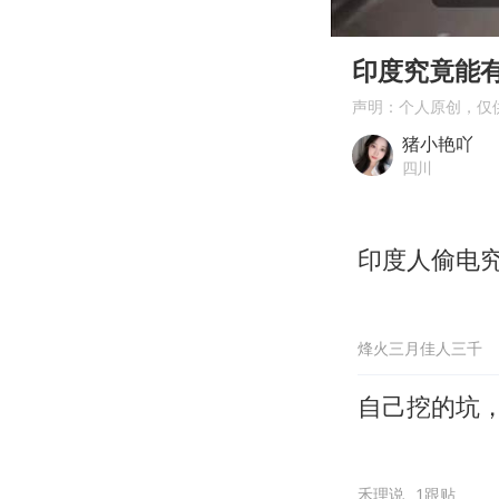
00:00
Play
印度究竟能
声明：个人原创，仅
猪小艳吖
四川
印度人偷电
烽火三月佳人三千
自己挖的坑
禾理说
1跟贴