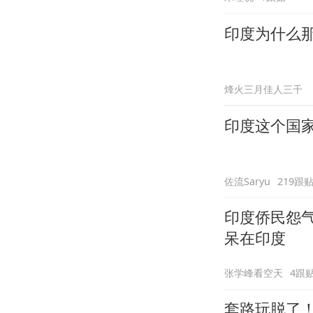
印度为什么
烽火三月佳人三千
印度这个国
佐流Saryu
219跟
印度侨民怨
呆在印度
张学峰看空天
4跟
套路玩脱了