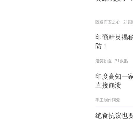
随遇而安之心
21跟
印裔精英揭
防！
淺笑如夏
31跟贴
印度高知一
直接崩溃
手工制作阿爱
绝食抗议也