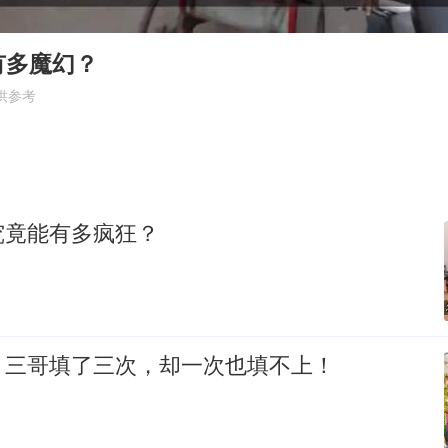
女子被狗舔脚确诊三级暴露 医生回应
光伏八巨头签署“不低于成本价”倡议
有多魔幻？
泰国校园枪击事件已致8死30余伤
供参考
胡彦斌获《歌手2026》歌王
福建省泉州市委书记张毅恭接受纪律审查和监察调查
2名小孩玩手机低头幅度近乎折叠
究竟能有多疯狂？
38岁演员求职万岁山NPC成功
夯实基础开新局
，三哥填了三次，却一次也填不上！