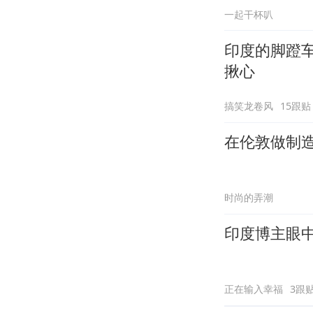
一起干杯叭
印度的脚蹬
揪心
搞笑龙卷风
15跟贴
在伦敦做制
时尚的弄潮
印度博主眼
正在输入幸福
3跟