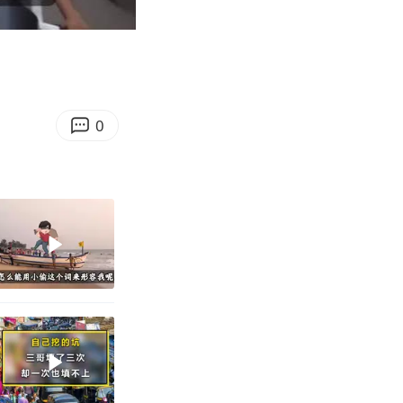
10:09
Enter
fullscreen
0