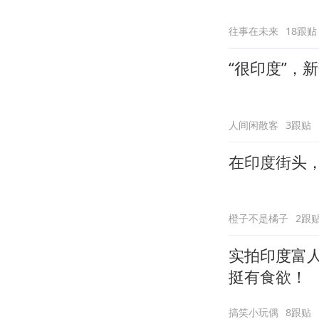
往事在未来
18跟贴
“很印度”，
人间闲散客
3跟贴
在印度街头
橙子不是橘子
2跟
实拍印度富
挺有食欲！
搞笑小玩偶
8跟贴