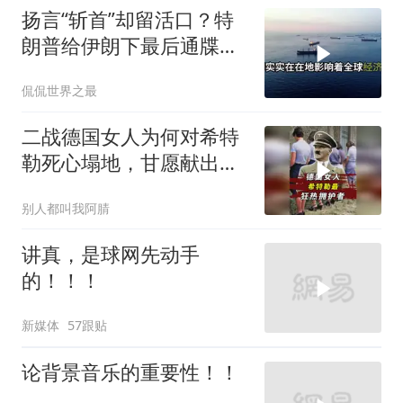
扬言“斩首”却留活口？特
朗普给伊朗下最后通牒，
这盘棋下得真精
侃侃世界之最
二战德国女人为何对希特
勒死心塌地，甘愿献出一
切？
别人都叫我阿腈
讲真，是球网先动手
的！！！
新媒体
57跟贴
论背景音乐的重要性！！