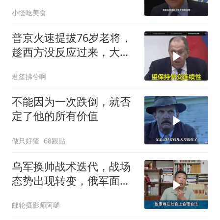
吞进去的地盘全部吐出来
小怪吃美食
普京火速提拔76岁老将，
趁西方没反应过来，大鹅
外交要动真格了
君笙拂兮啊
不能因为一次跌倒，就否
定了他的所有价值
做只好猹
68跟贴
乌军换帅战术迭代，战场
态势出现转变，俄军面临
严峻兵员压力
邮轮摄影师阿嗵