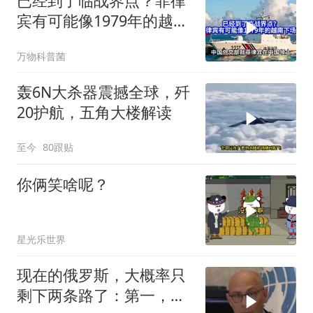
已经到了临战界点？菲律
宾有可能像1979年的越南
下场吗？
万物科普菌
轰6N大杀器震撼全球，歼
20护航，五角大楼解读
至今
80跟贴
你俩笑啥呢？
星光乐世界
现在的俄罗斯，大概率只
剩下两条路了：第一，把