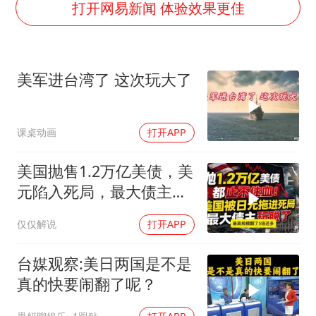
构建更高水平的全民健身公共服务体系
打开网易新闻 体验效果更佳
韩军前线部队连曝丑闻
云南一男子胃中取出180颗铁钉
美军进台湾了 这次玩大了
曹颖儿子首次演长剧
以军士兵把枪口对准中国记者
课桌动画
打开APP
奋力开创中国式现代化建设新局面
美国抛售1.2万亿美债，美
元陷入死局，最大债主玩
脱了！
仅仅解说
打开APP
台媒观察:美日两国是不是
真的快要闹翻了呢？