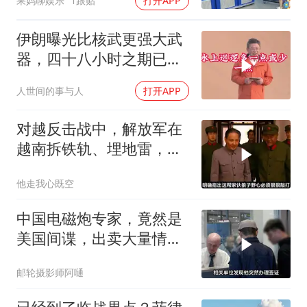
果妈聊娱乐
1跟贴
打开APP
伊朗曝光比核武更强大武
器，四十八小时之期已
到，美军难以取胜
人世间的事与人
打开APP
对越反击战中，解放军在
越南拆铁轨、埋地雷，是
真的吗？
他走我心既空
中国电磁炮专家，竟然是
美国间谍，出卖大量情
报，让国家损失惨重
邮轮摄影师阿嗵