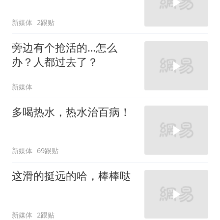
新媒体
2跟贴
旁边有个抢活的…怎么
办？人都过去了？
新媒体
多喝热水，热水治百病！
新媒体
69跟贴
这滑的挺远的哈，棒棒哒
新媒体
2跟贴