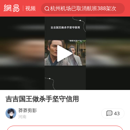
视频
杭州机场已取消航班388架次
浙江省委书记：该停下的坚决停下来
中国籍豪华游艇富商之子在泰国被杀
白海豚北上或致京津冀暴雨
广西公开征集涉黑涉恶犯罪线索
看完所有石窟需2000元？景区回应
上海中心千吨“镇楼神器”摆动明显
00:00
01:15
新疆一婚礼线上邀请引热议
Play
Ent
full
世界第1特鲁姆普斯诺克中国赛一轮游
吉吉国王做杀手坚守信用
国足U17与阿森纳决赛取消 并列冠军
莽莽剪影
43
河南
上门女婿出轨女邻居多年被判重婚罪