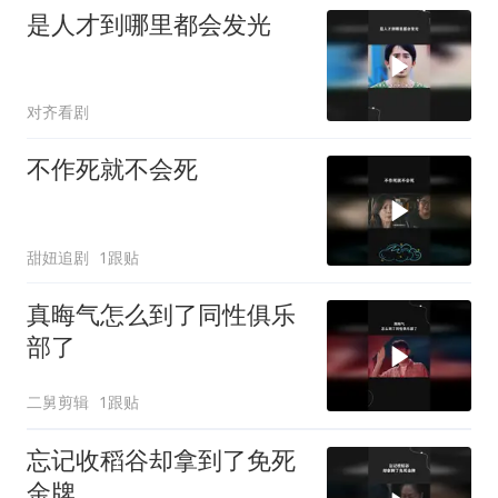
是人才到哪里都会发光
对齐看剧
不作死就不会死
甜妞追剧
1跟贴
真晦气怎么到了同性俱乐
部了
二舅剪辑
1跟贴
忘记收稻谷却拿到了免死
金牌