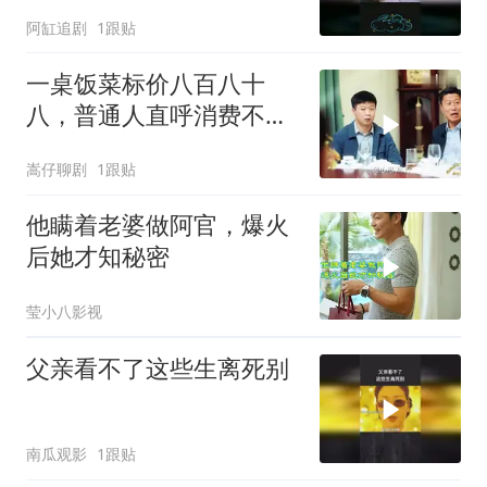
阿缸追剧
1跟贴
一桌饭菜标价八百八十
八，普通人直呼消费不
起，背后真相令人深思
嵩仔聊剧
1跟贴
他瞒着老婆做阿官，爆火
后她才知秘密
莹小八影视
父亲看不了这些生离死别
南瓜观影
1跟贴