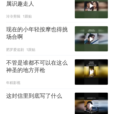
属识趣走人
泠泠剪辑
1跟贴
现在的小年轻按摩也得挑
场合啊
肥罗爱追剧
1跟贴
不管是谁都不可以在这么
神圣的地方开枪
年糕影视
这封信里到底写了什么