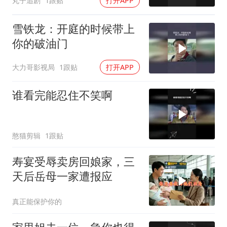
丸子追剧
1跟贴
打开APP
雪铁龙：开庭的时候带上
你的破油门
大力哥影视局
1跟贴
打开APP
谁看完能忍住不笑啊
憨猫剪辑
1跟贴
寿宴受辱卖房回娘家，三
天后岳母一家遭报应
真正能保护你的