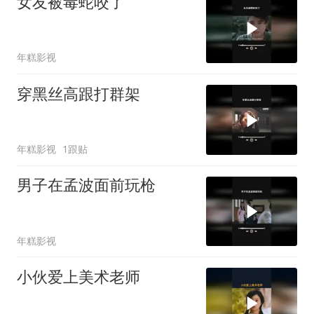
女友被毒蛇咬了
年糕影视
穿黑丝高跟打群架
年糕影视
1跟贴
男子在孟波面前玩枪
年糕影视
小伙爱上美术老师