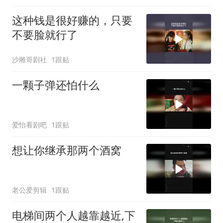
这种钱是很好赚的，只要
不要脸就行了
沙雕哥剧社
1跟贴
一颗子弹还怕什么
爱怡看剧吧
1跟贴
想让你继承那两个酒窝
老公爱剪辑
1跟贴
电梯间两个人越靠越近,下