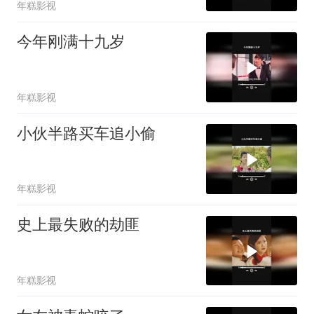
年糕影视
今年刚满十九岁
年糕影视
小伙半路买车追小偷
年糕影视
史上最失败的劫匪
年糕影视