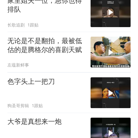
家里姐夫一位，急你也得
排队
长歌追剧
1跟贴
无论是不是翻拍，最被低
估的是腾格尔的喜剧天赋
左蕴新鲜事
色字头上一把刀
狗圣哥剪辑
1跟贴
大爷是真想来一炮