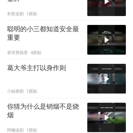
长歌追剧
1跟贴
聪明的小三都知道安全最
重要
表哥剪辑君
4跟贴
葛大爷主打以身作则
小妹撩剧
1跟贴
你猜为什么是销烟不是烧
烟
阿鳓追剧
1跟贴