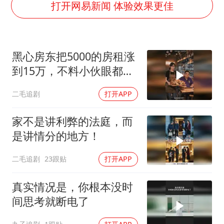
多地要求领导干部带头休假
打开网易新闻 体验效果更佳
关之琳否认与27岁模特的恋情
对话重庆地铁吐血女孩
黑心房东把5000的房租涨
韩国到底有多热
到15万，不料小伙眼都不
村民谈“梅姨”：叫的其实是“媒姨”
眨都同意了！
二毛追剧
打开APP
中国“五箭齐发”反制美国
中国经济展现强大韧性和活力
家不是讲利弊的法庭，而
是讲情分的地方！
二毛追剧
23跟贴
打开APP
真实情况是，你根本没时
间思考就断电了