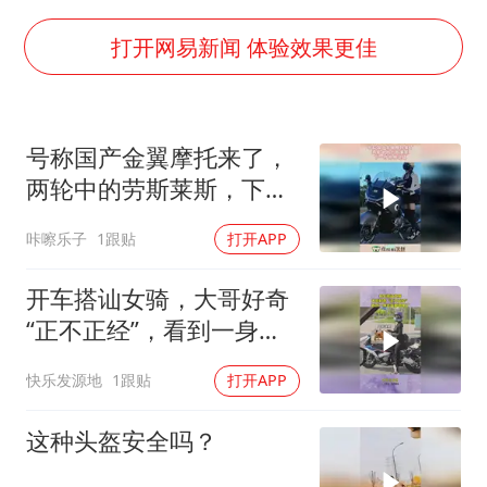
杭州全市有序停课
商场现钱学森巨幅海报 负责人回应
打开网易新闻 体验效果更佳
“不怕六爷挂得多 就怕六爷挂一颗”
全民健身事业高质量发展
号称国产金翼摩托来了，
WTT瑞典大满贯女单签表出炉
两轮中的劳斯莱斯，下一
36岁男演员成景区NPC后人气爆棚
秒亮相现场！
咔嚓乐子
1跟贴
打开APP
乐享全民健身 共筑健康中国
开车搭讪女骑，大哥好奇
“正不正经”，看到一身装
备瞬间懂了
快乐发源地
1跟贴
打开APP
这种头盔安全吗？