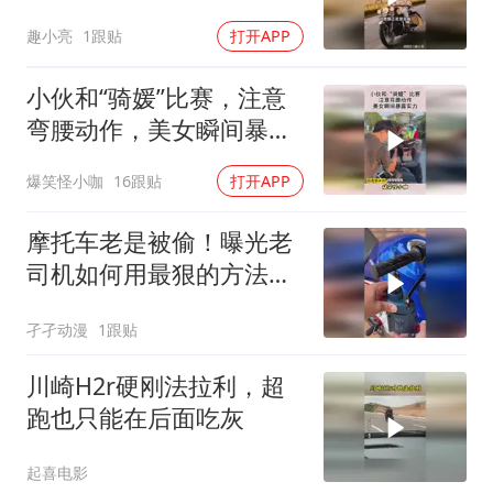
趣小亮
1跟贴
打开APP
小伙和“骑媛”比赛，注意
弯腰动作，美女瞬间暴露
实力！
爆笑怪小咖
16跟贴
打开APP
摩托车老是被偷！曝光老
司机如何用最狠的方法锁
车？
孑孑动漫
1跟贴
川崎H2r硬刚法拉利，超
跑也只能在后面吃灰
起喜电影