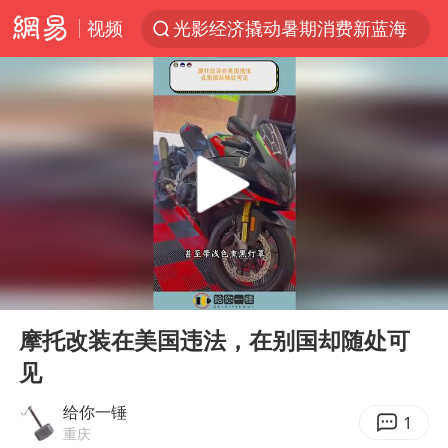
视频
光影经济撬动暑期消费新蓝海
浙江上海等地有大雨或暴雨
新疆优化调整景区内自驾服务费
上四休三，但降薪1000元，你接受吗？
黄金牛市回来了吗
情侣平潭拍日出坠崖1死1伤
台当局重金为“台独”织“皇帝新衣”
00:00
00:44
白海豚将正面袭击贯穿浙江
Play
Ent
full
微信又有新功能，你可以“撤回”你的撤回了！
摩托改装在美国违法，在别国却随处可
见
几元成本的AI广告导致千万市值蒸发
《欢迎来龙餐馆》口碑
给你一锤
1
重庆