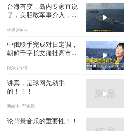
台海有变，岛内专家直说
了，美胆敢军事介入，战
场将推到美家门口
环球谈军武
中俄联手完成对日定调，
朝鲜千字长文痛批高市，
就差李在明没动静
阿尔法军情
讲真，是球网先动手
的！！！
新媒体
39跟贴
论背景音乐的重要性！！