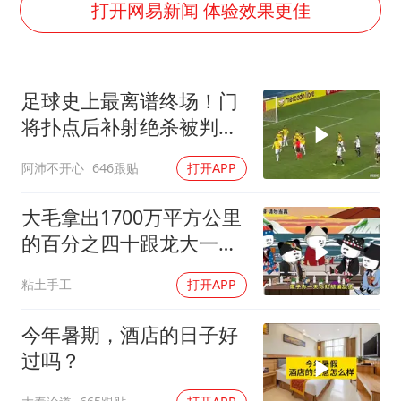
方程豹钛9新车申报
打开网易新闻 体验效果更佳
瑞众保险员工爆料公司违规行为
向鹏0-3不敌张本智和
足球史上最离谱终场！门
命案逃犯躲进深山21年活得像野人
将扑点后补射绝杀被判无
Meta重新支棱起来了吗
效
阿沛不开心
646跟贴
打开APP
东方之约 相约未来
大毛拿出1700万平方公里
的百分之四十跟龙大一起
开发[震惊][震惊]
粘土手工
打开APP
今年暑期，酒店的日子好
过吗？