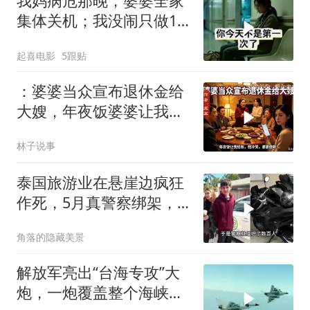
我妈病危那晚，婆婆全家
集体关机；我没闹只做1
事，6天后她打来电话：
起喜电影
5跟贴
你是不是疯了？
：婆婆当众宣布退休金给
大嫂，年夜饭婆婆让我结
账，我冷笑，婆婆傻眼
林子说事
泰国旅游业在悬崖边疯狂
作死，5月真警察绑架，7
月假警察杀人
角落的隐藏美景
解放军亮出“台海专攻”大
炮，一炮覆盖整个海峡，