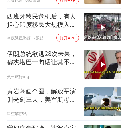
大秦论道
665跟贴
打开APP
西班牙移民危机后，有人
担心印度移民大规模入侵
中国，这可能吗？
今夜繁星坠落
2跟贴
打开APP
伊朗总统欲逃28次未果，
穆杰塔巴一句话让其不敢
再提
吴王旅行ing
黄岩岛画个圈，解放军演
训亮剑三天，美军航母从
南海跑了
星空解密站