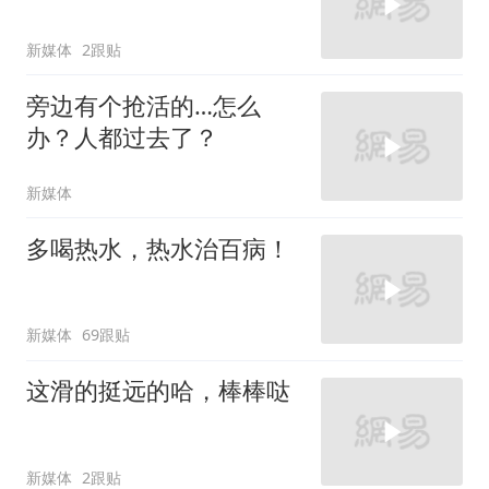
新媒体
2跟贴
旁边有个抢活的…怎么
办？人都过去了？
新媒体
多喝热水，热水治百病！
新媒体
69跟贴
这滑的挺远的哈，棒棒哒
新媒体
2跟贴