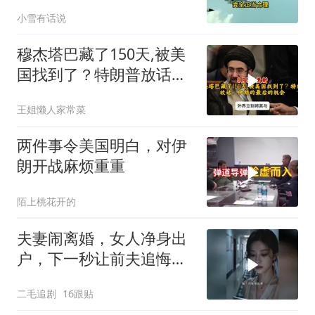
有人该睡不着了
小雪有话说
穆杰塔巴藏了150天,被美
国找到了？特朗普放话：
伊朗的最后的机会
王姐懒人家常菜
两件事令美国明白，对伊
朗开战麻烦重重
陌上桃花开的
夫妻闹离婚，女人净身出
户，下一秒让前夫追悔莫
及！
二毛追剧
16跟贴