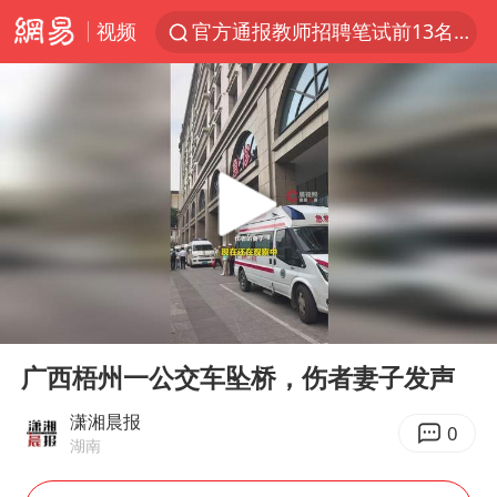
视频
官方通报教师招聘笔试前13名被淘汰
河南撤回“领导带薪错峰休假”通知
泰国枪击案凶手先杀祖父母后行凶
A股三大股指收涨
台风“白海豚”体型变大！环流面积接近13个浙江那么大
宇树科技中一签需缴款7.54万元
泰国校园枪击案死亡人数升至7人
00:00
00:26
四川宜宾市高县发生4.9级地震
Play
Ent
full
“立秋的第一杯奶茶”又爆单了
广西梧州一公交车坠桥，伤者妻子发声
国防部：中国军队坚决反制任何闹海挑衅图谋
潇湘晨报
0
湖南
台湾海峡南口北上船舶实施交通管制