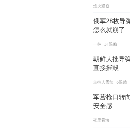
烽火观察
俄军28枚
怎么就崩了
一林
31跟贴
朝鲜大批导
直接摧毁
主持人雪莹
6跟贴
军营枪口转
安全感
夜里看海