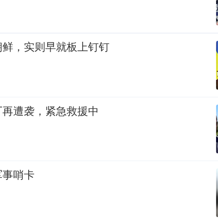
朝鲜，实则早就板上钉钉
厂再遭袭，紧急救援中
军事哨卡