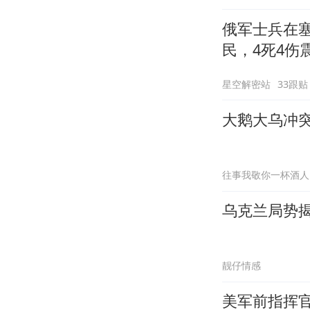
俄军士兵在
民，4死4伤
星空解密站
33跟贴
大鹅大乌冲
往事我敬你一杯酒人
乌克兰局势
靓仔情感
美军前指挥