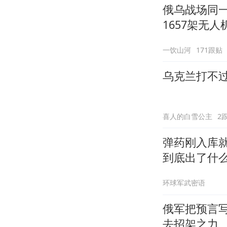
俄乌战场同
1657架无人
一饮山河
171跟贴
乌克兰打不
喜人的白雪公主
2
弹药刚入库就
到底出了什
环球军武密语
俄军把预言
去招架之力