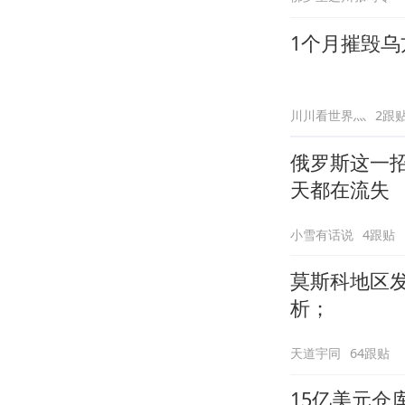
1个月摧毁乌
川川看世界灬
2跟
俄罗斯这一招
天都在流失
小雪有话说
4跟贴
莫斯科地区发
析；
天道宇同
64跟贴
15亿美元仓