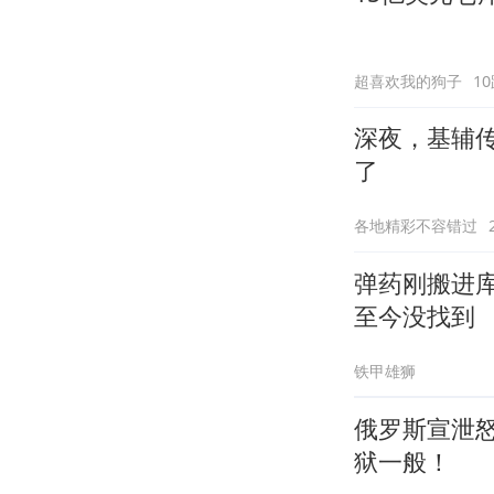
超喜欢我的狗子
1
深夜，基辅
了
各地精彩不容错过
弹药刚搬进
至今没找到
铁甲雄狮
俄罗斯宣泄
狱一般！