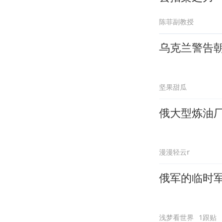
陈菲副教授
乌克兰警告
坚果甜瓜
俄大型炼油
漫漫轻云r
俄军的临时
浅梦看世界
1跟贴