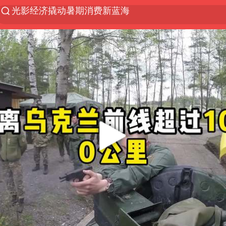
马克·艾伦退出斯诺克中国公开赛
新疆优化调整景区内自驾服务费
上四休三，但降薪1000元，你接受吗？
央视新主播李秋莹孙亚鹏亮相
情侣平潭拍日出坠崖1死1伤
老挝国会主席赛宋蓬逝世
黄金牛市回来了吗
茅台部分直营店飞天茅台提价
全民健身事业高质量发展
台当局重金为“台独”织“皇帝新衣”
几元成本的AI广告导致千万市值蒸发