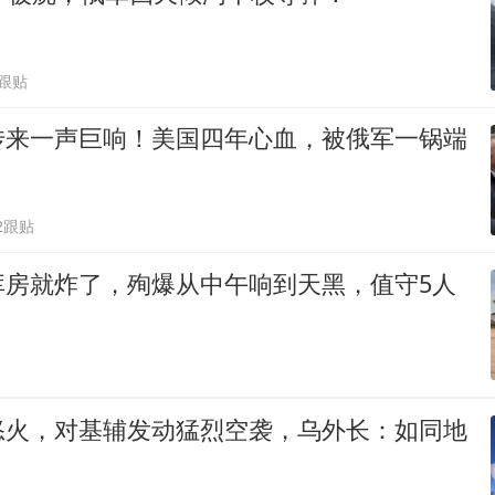
0跟贴
传来一声巨响！美国四年心血，被俄军一锅端
2跟贴
库房就炸了，殉爆从中午响到天黑，值守5人
怒火，对基辅发动猛烈空袭，乌外长：如同地