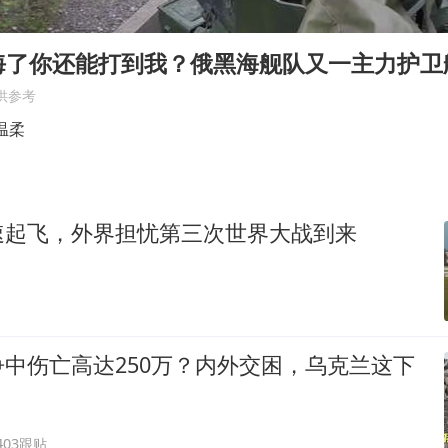
《欢迎来龙餐馆》口碑
白海豚将正面袭击贯穿浙江
海了你还能打到我？俄黑海舰队又一主力护卫
酒店回应车内过夜被收150元
供参考
杭州全市有序停课
温柔
商场现钱学森巨幅海报 负责人回应
乐享全民健身 共筑健康中国
速起飞，外界担忧第三次世界大战到来
中伤亡高达250万？内外交困，乌克兰这下
403跟贴