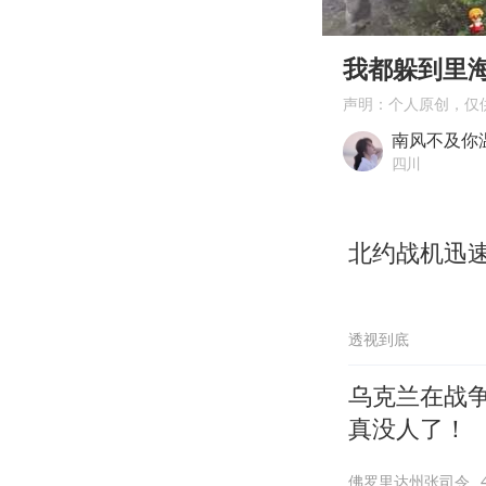
00:00
Play
我都躲到里
声明：个人原创，仅
南风不及你
四川
北约战机迅
透视到底
乌克兰在战争
真没人了！
佛罗里达州张司令