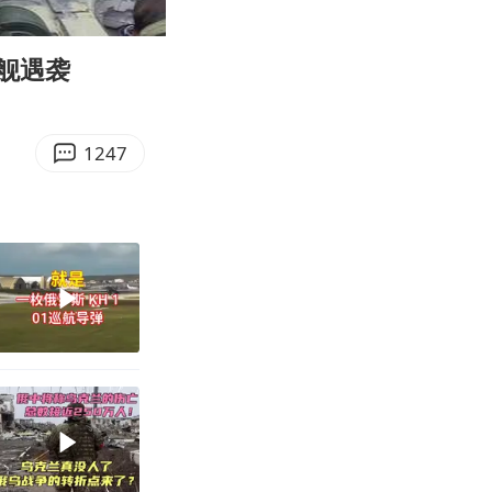
05:24
Enter
fullscreen
舰遇袭
1247