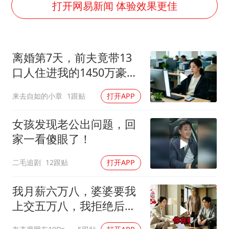
如何把百年大党建设得更加坚强有力
打开网易新闻 体验效果更佳
沙特否认与胡塞武装举行会谈
乘客脱鞋散发异味 司机提醒反被怼
离婚第7天，前夫竟带13
日本籍女网红在韩直播时自杀身亡
口人住进我的1450万豪
多专业取消艺考 文化工作者要有文化
宅，一开门全傻眼
来去自如的小章
1跟贴
打开APP
汕头市政府被约谈
南太行山失联女孩最后信号不在山林
女孩发现老公出问题，回
总书记关心百姓身边这些民生大事
家一看傻眼了！
二毛追剧
12跟贴
打开APP
我月薪六万八，婆婆要我
上交五万八，我拒绝后她
换了门锁，12天后我决意