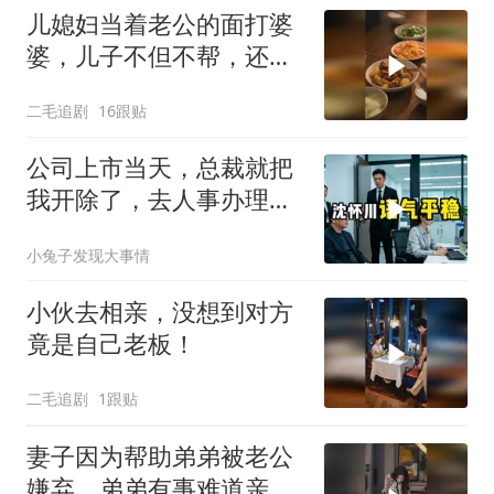
儿媳妇当着老公的面打婆
婆，儿子不但不帮，还助
纣为虐！
二毛追剧
16跟贴
公司上市当天，总裁就把
我开除了，去人事办理离
职手续时，
小兔子发现大事情
小伙去相亲，没想到对方
竟是自己老板！
二毛追剧
1跟贴
妻子因为帮助弟弟被老公
嫌弃，弟弟有事难道亲姐