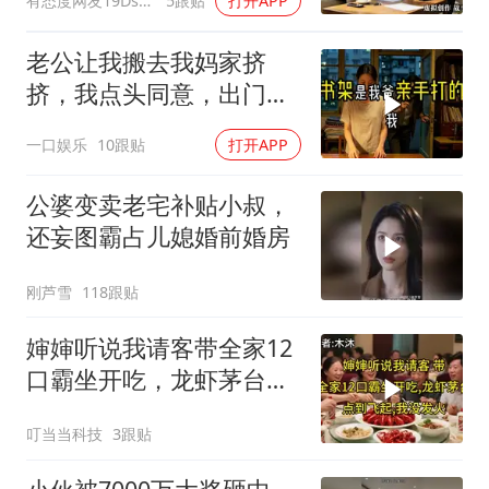
有态度网友19Dsym
5跟贴
打开APP
离婚
老公让我搬去我妈家挤
挤，我点头同意，出门时
顺手带走了3本房产证和2
一口娱乐
10跟贴
打开APP
把车钥匙
公婆变卖老宅补贴小叔，
还妄图霸占儿媳婚前婚房
刚芦雪
118跟贴
婶婶听说我请客带全家12
口霸坐开吃，龙虾茅台点
到飞起，我没发
叮当当科技
3跟贴