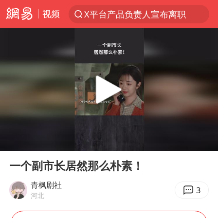
视频
X平台产品负责人宣布离职
探寻“技能+”促就业创业新路
美国退回1000亿美元关税
顾客结账把钱扔地上 服务员霸气扔回
38岁山东财大教授刘海明逝世
李亚鹏向地铁吐血女孩捐99999元
台风白海豚或在华东沿海登陆
00:00
00:57
香港殿堂级填词人黎彼得因病离世 终年76岁
Play
Ent
full
FIFA官方支持因凡蒂诺
一个副市长居然那么朴素！
41岁女子为鼓励女儿考上985研究生
青枫剧社
3
河北
弹药库存告急 美军补货难