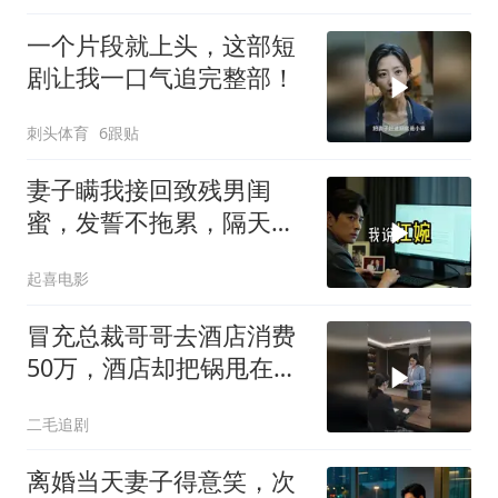
一个片段就上头，这部短
剧让我一口气追完整部！
刺头体育
6跟贴
妻子瞒我接回致残男闺
蜜，发誓不拖累，隔天我
故作欣喜外派德国
起喜电影
冒充总裁哥哥去酒店消费
50万，酒店却把锅甩在总
裁头上！
二毛追剧
离婚当天妻子得意笑，次