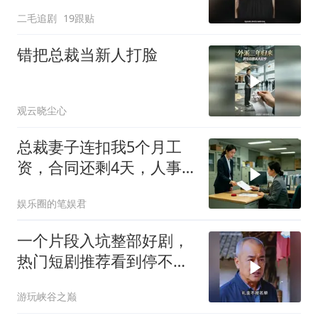
二毛追剧
19跟贴
错把总裁当新人打脸
观云晓尘心
总裁妻子连扣我5个月工
资，合同还剩4天，人事
通知涨薪续签，我
娱乐圈的笔娱君
一个片段入坑整部好剧，
热门短剧推荐看到停不下
来
游玩峡谷之巅