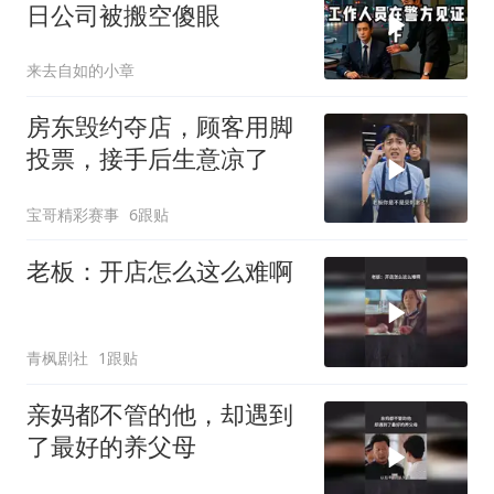
日公司被搬空傻眼
来去自如的小章
房东毁约夺店，顾客用脚
投票，接手后生意凉了
宝哥精彩赛事
6跟贴
老板：开店怎么这么难啊
青枫剧社
1跟贴
亲妈都不管的他，却遇到
了最好的养父母