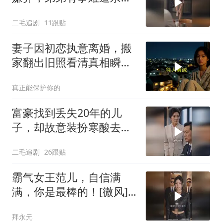
不帮吗？
二毛追剧
11跟贴
妻子因初恋执意离婚，搬
家翻出旧照看清真相瞬间
失神
真正能保护你的
富豪找到丢失20年的儿
子，却故意装扮寒酸去相
认！
二毛追剧
26跟贴
霸气女王范儿，自信满
满，你是最棒的！[微风]
[微风]
拜永元