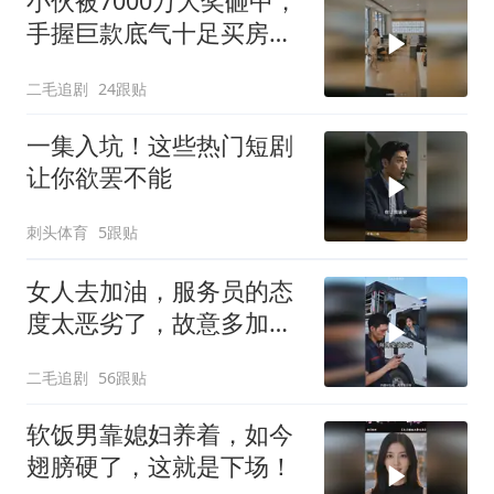
小伙被7000万大奖砸中，
手握巨款底气十足买房不
问价！
二毛追剧
24跟贴
一集入坑！这些热门短剧
让你欲罢不能
刺头体育
5跟贴
女人去加油，服务员的态
度太恶劣了，故意多加油
多收钱！
二毛追剧
56跟贴
软饭男靠媳妇养着，如今
翅膀硬了，这就是下场！