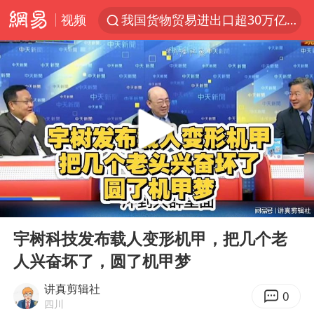
我国货物贸易进出口超30万亿元
视频
台风“白海豚”体型变大！环流面积接近13个浙江那么大
上半年我国机械工业经济运行稳中有进
汪峰阻止14岁女儿买大牌
“立秋的第一杯奶茶”又爆单了
四川宜宾市高县发生4.9级地震
王力宏演唱会黄牛带观众藏匿被查获
泰国校园枪击案死亡人数升至7人
00:00
06:48
Play
Ent
佛山通报笔试前13被淘汰后5名进体检
full
宇树科技发布载人变形机甲，把几个老
陕西省委书记赶赴柞水县杏坪镇
人兴奋坏了，圆了机甲梦
女孩摆摊卖菌子时收到北大通知书
讲真剪辑社
0
四川
公司“上四休三”但要降薪1000元