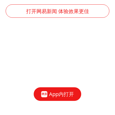
改名后的“青海拉面”店
打开网易新闻 体验效果更佳
广岛核爆81周年央视播《奥本海默》
台风灿鸿未来对中国无影响
河南某医院2.33亿工程串标案细节披露
立秋的仪式感
朱雨玲晋级WTT横滨冠军赛女单八强
“中国蔬菜之乡”最高温达41.8℃
东方之约 相约未来
App内打开