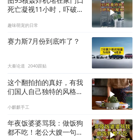
图95核轰炸机堵在家门口
死亡凝视11小时，吓破胆
的日本多绝望？
趣味萌宠的日常
赛力斯7月份到底咋了？
大秦论道
2040跟贴
这个翻拍拍的真好，有我
们国人自己独特的风格魅
力
小麒麒手工
年夜饭婆婆骂我：做饭狗
都不吃！老公大嫂一句