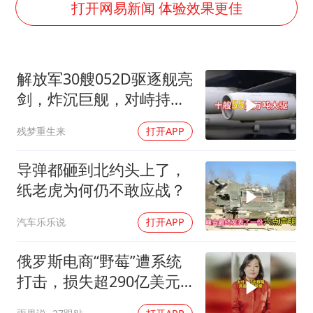
你常吃的兰州拉面要改名了
打开网易新闻 体验效果更佳
河南试行周五下午弹性离岗
南大数院院长疑辞职信里写不想干了
解放军30艘052D驱逐舰亮
小伙靠AI减肥 45天瘦40斤进了ICU
剑，炸沉巨舰，对峙持续
李亚鹏向地铁吐血女孩捐99999元
升级
残梦重生来
打开APP
新华社权威快报|我国编制完成新版全月地质图
中国经济展现强大韧性和活力
导弹都砸到北约头上了，
纸老虎为何仍不敢应战？
汽车乐乐说
打开APP
俄罗斯电商“野莓”遭系统
打击，损失超290亿美元#
野莓＃殃及池鱼