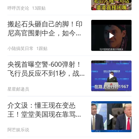
话，婆婆直接闭嘴
呼呼历史论
13跟贴
搬起石头砸自己的脚！印
尼高官围剿中企，如今烂
摊子没人收
小陆搞笑日常
1跟贴
央视首曝空警-600弹射！
飞行员反应不到1秒，战
友牺牲无人退缩！
星星邮递员
介文汲：懂王现在变怂
王！堂堂美国现在靠骂人
赢的美伊战争
阿芒娱乐说