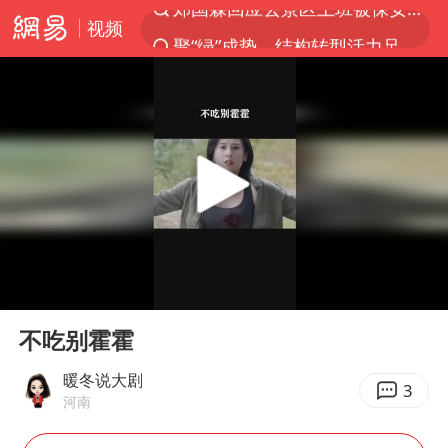
视频
聚“绿”成势，结构转型活力足
维持强台风级！白海豚直奔华东沿海
印度暴发金迪普拉病毒
41岁女子为鼓励女儿考上985研究生
80后女柜员获聘4200亿银行副行长
陕西潼关强降雨引发土崖滑坡1人失联
陕西柞水县突发泥石流致1死2失联
00:00
00:16
24小时不关空调 电费反而更低？
Play
Ent
full
“梅姨”已是老年人 死刑或适用受限
不吃别霍霍
“事业单位招聘不是人情买卖”
暖冬说大剧
3
河南
美国退回1000亿美元关税