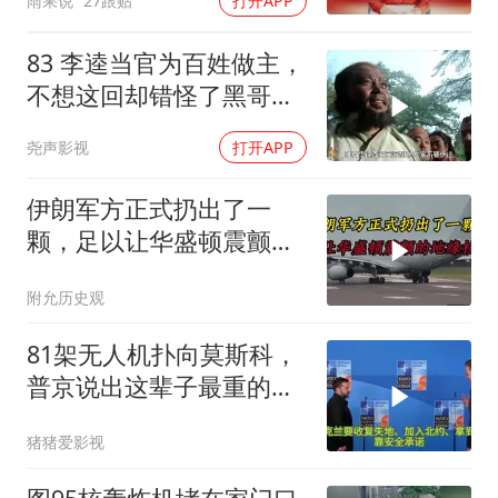
雨果说
27跟贴
打开APP
83 李逵当官为百姓做主，
不想这回却错怪了黑哥要
被砍头
尧声影视
打开APP
伊朗军方正式扔出了一
颗，足以让华盛顿震颤的
地缘核弹
附允历史观
81架无人机扑向莫斯科，
普京说出这辈子最重的一
句话
猪猪爱影视