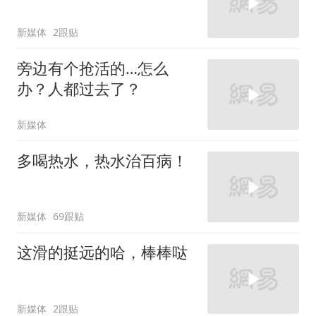
新媒体
2跟贴
旁边有个抢活的…怎么
办？人都过去了？
新媒体
多喝热水，热水治百病！
新媒体
69跟贴
这滑的挺远的哈，棒棒哒
新媒体
2跟贴