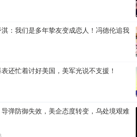
舒淇：我们是多年挚友变成恋人！冯德伦追我
爆表还忙着讨好美国，美军光说不支援！
！导弹防御失效，美企态度转变，乌处境艰难
贴