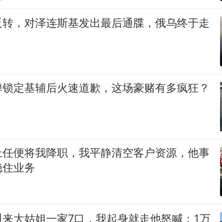
反转，对泽连斯基发出最后通牒，俄乌终于走
弹锁定基辅后火速道歉，这场豪赌有多疯狂？
上任便将我降职，我平静清空客户资源，他事
稳住业务
叫来大姑姐一家7口，我起身就走他怒喊：1万