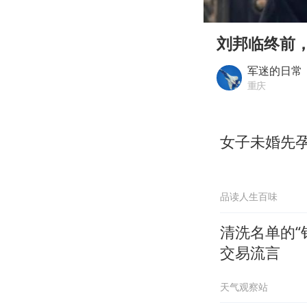
00:00
Play
刘邦临终前
军迷的日常
重庆
女子未婚先
品读人生百味
清洗名单的“
交易流言
天气观察站