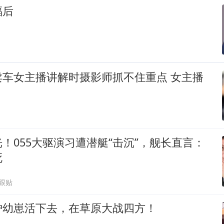
福后
卖车女主播讲解时摄影师抓不住重点 女主播
！055大驱演习遭潜艇“击沉”，舰长直言：
死
5跟贴
护幼崽活下去，在草原大战四方！