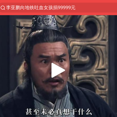
李亚鹏向地铁吐血女孩捐99999元
服务提质，内需扩容有保障
官方通报传销头目出狱办书院
美股收盘：道指再创历史新高
台风白海豚可能在浙江登陆
人贩子“梅姨”真实姓名曝光
“银行午休1.5小时”留个窗口行不行
男子出狱前8天被改判死缓
被一条街帮助的“煎饼叔叔”去世
蜜雪冰城员工抽烟收银 门店现已停业
为鼓励女儿 41岁妈妈考上985研究生