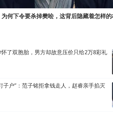
“老头乐”悬挂“蒙H好几个8”上路
被错换37年女子起诉医院：本不需辍学
，为何下令要杀掉樊哙，这背后隐藏着怎样的
13岁少年白天写作业晚上夜市炒粉
外交部回应日本将中国列为最大挑战
华为新款折叠屏电脑24999元起
四预警齐发！双台风影响多个海域
孕怀了双胞胎，男方却故意压价只给2万8彩礼
22岁女生南太行山失联已超十天
坚持党全面领导和党中央集中统一领导
钉子户”：范子铭拒拿钱走人，赵睿亲手掐灭