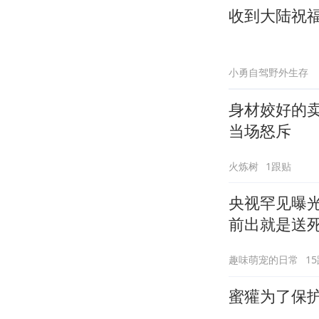
收到大陆祝
小勇自驾野外生存
身材姣好的
当场怒斥
火炼树
1跟贴
央视罕见曝光
前出就是送
趣味萌宠的日常
1
蜜獾为了保