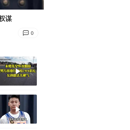
07:05
Enter
fullscreen
权谋
0