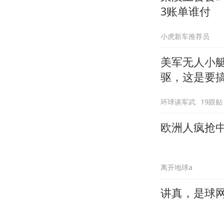
3账单谁付
小虎新车推荐员
美军无人小艇
驱，这是要
环球谈军武
19跟贴
欧洲人疯抢
离开地球a
讲真，是球