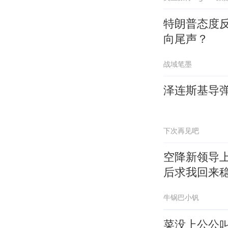
特朗普态度
向尾声？
战域笔墨
泽连斯基导
下次再见吧
空降新领导
后求我回来
牛锅巴小钒
菜没上公公