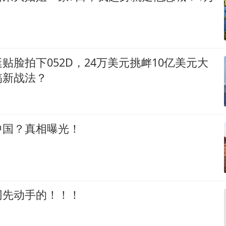
贴脸拍下052D，24万美元挑衅10亿美元大
搞新战法？
中国？真相曝光！
网先动手的！！！