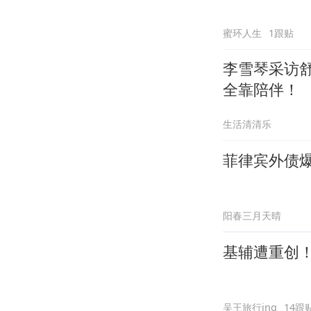
蜜环人生
1跟贴
李雪琴采访
全靠陪伴！
生活清清乐
菲律宾外债
阳春三月天晴
基辅遭重创
吴王旅行ing
14跟