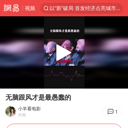
视频
以“新”破局 首发经济点亮城市消费活力
佛得角门将亮相智利俱乐部主场
中方回应是否在太平洋海底开采稀土
台风白海豚影响中国已成定局
看守所辅警收受10万获刑1年
U17国足1分钟轰2球
宇树科技发行价格150.80元/股
00:00
00:32
今年已有4位周星驰电影配角去世
Play
Ent
full
五粮液渠道价一箱上涨近百元
无脑跟风才是最愚蠢的
法国将禁止“未经同意的电话营销”
小羊看电影
1
河南
我国编制完成新版全月地质图