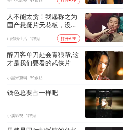
莹小八影视
47跟贴
打开APP
人不能太贪！我愿称之为
国产悬疑片天花板，没有
之一！太烧脑了！
山楂唠生活
1跟贴
打开APP
醉刀客单刀赴会青狼帮,这
才是我们要看的武侠片
小黑米剪辑
39跟贴
钱色总要占一样吧
小溪影视
1跟贴