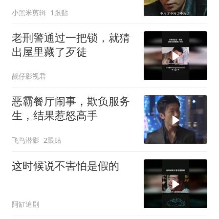
小黑米剪辑
1跟贴
老刑警通过一把锁，就猜
出屋里藏了歹徒
靓仔影视君
恶霸餐厅闹事，欺负服务
生，结果惹怒高手
飞鸟潜影
2跟贴
这时候说不害怕是假的
阿缸追剧