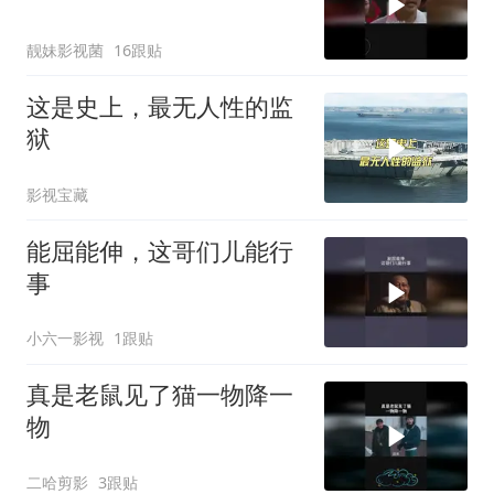
靓妹影视菌
16跟贴
这是史上，最无人性的监
狱
影视宝藏
能屈能伸，这哥们儿能行
事
小六一影视
1跟贴
真是老鼠见了猫一物降一
物
二哈剪影
3跟贴