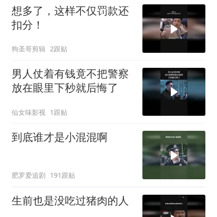
想多了，这样不仅罚款还
扣分！
狗圣哥剪辑
2跟贴
男人仗着有钱竟不把警察
放在眼里下秒就后悔了
仙女味影视
1跟贴
到底谁才是小混混啊
肥罗爱追剧
191跟贴
生前也是没吃过猪肉的人