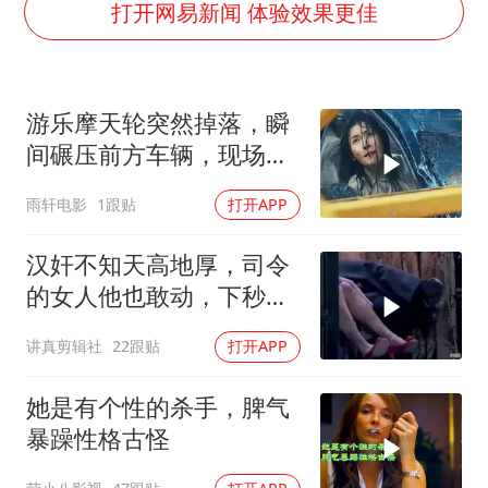
深圳地面沉降致车辆损坏系谣言
打开网易新闻 体验效果更佳
外交部发言人就广岛核爆81周年等答记者问
中国“五箭齐发”反制美国
游乐摩天轮突然掉落，瞬
首次证实！“胶球”存在
间碾压前方车辆，现场状
感觉全东北都在等7号
况惊险万分
雨轩电影
1跟贴
打开APP
泰国一女公务员妆容引争议 本人回应
奋进开新局 实干挑大梁
汉奸不知天高地厚，司令
的女人他也敢动，下秒就
没命 (1)
讲真剪辑社
22跟贴
打开APP
她是有个性的杀手，脾气
暴躁性格古怪