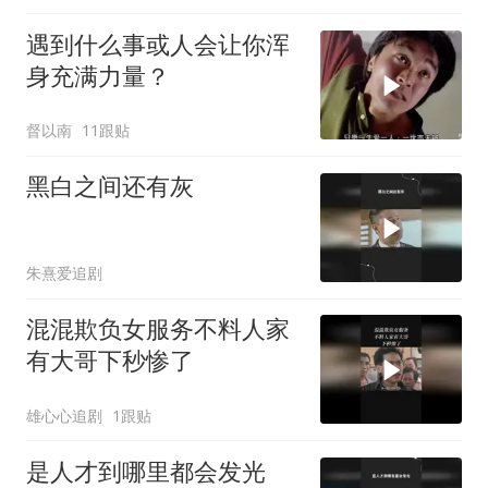
遇到什么事或人会让你浑
身充满力量？
督以南
11跟贴
黑白之间还有灰
朱熹爱追剧
混混欺负女服务不料人家
有大哥下秒惨了
雄心心追剧
1跟贴
是人才到哪里都会发光