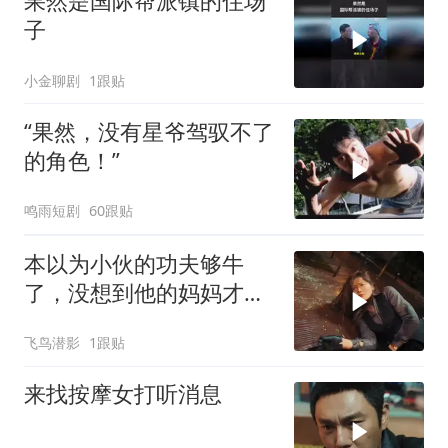
果然是国际帮派镇的住场
子
小金聊剧
1跟贴
“果然，没有星爷驾驭不了
的角色！”
鸣雨短剧
60跟贴
本以为小伙的功夫够牛
了，没想到他的妈妈才是
绝世高手
飞鸟潜影
1跟贴
来找按摩女打听消息