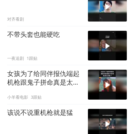
对齐看剧
不带头套也能硬吃
一夜追剧
1跟贴
女孩为了给同伴报仇端起
机枪跟鬼子拼命真是太厉
害了
小羊看电影
3跟贴
该说不说重机枪就是猛