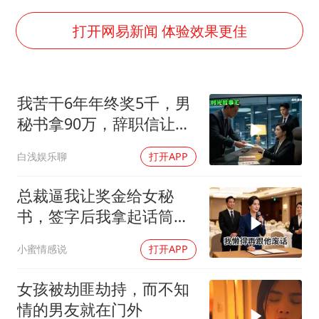
夏日经济乘“热”而上 消费市场向“新”而行
白海豚将正面袭击贯穿浙江
打开网易新闻 体验效果更佳
酒店回应车内过夜被收150元
黄金牛市回来了吗
我苦干6年年终奖5千，男
酒店花洒现排泄物住客索赔遭拒
秘书拿90万，辞职信让女
杭州全市有序停课
老板愣住
白浅娱乐聊
打开APP
乐享全民健身 共筑健康中国
总裁逼我让奖金给女秘
书，签字后我拿起话筒：
第一，我自愿放弃
小蜜情感说
打开APP
女孩被劫匪劫持，而不知
情的男友就在门外