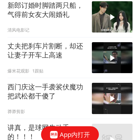
新郎订婚时脚踏两只船，
气得前女友大闹婚礼
清风电影记
丈夫把刹车片割断，却还
让妻子开车上高速
爆米花观影
1跟贴
西门庆这一手袭裟伏魔功
把武松都干傻了
莽莽剪影
讲真，是球网先动手
App内打开
的！！！