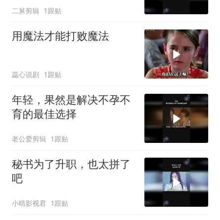
二舅剪辑
1跟贴
用魔法才能打败魔法
蕊心说剧
1跟贴
年轻，果然是解决不孕不
育的最佳选择
老公爱剪辑
1跟贴
秘书为了升职，也太拼了
吧
小晴影视君
1跟贴