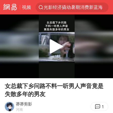
视频
光影经济撬动暑期消费新蓝海
马克·艾伦退出斯诺克中国公开赛
新疆优化调整景区内自驾服务费
央视新主播李秋莹孙亚鹏亮相
商场现钱学森巨幅海报 负责人回应
情侣平潭拍日出坠崖1死1伤
36岁男演员成景区NPC后人气爆棚
00:00
00:46
全民健身事业高质量发展
Play
Ent
full
台当局重金为“台独”织“皇帝新衣”
女总裁下乡问路不料一听男人声音竟是
失散多年的男友
几元成本的AI广告导致千万市值蒸发
老挝国会主席赛宋蓬逝世
莽莽剪影
1
河南