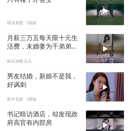
雨沫剪影
1跟贴
月薪三万五每天限十元生
活费，未婚妻为干弟弟买
灌汤包，退婚！
娱乐洞察点点
男友结婚，新娘不是我，
好讽刺
影中见影
1跟贴
书记暗访酒店，却发现政
府高官有内部房