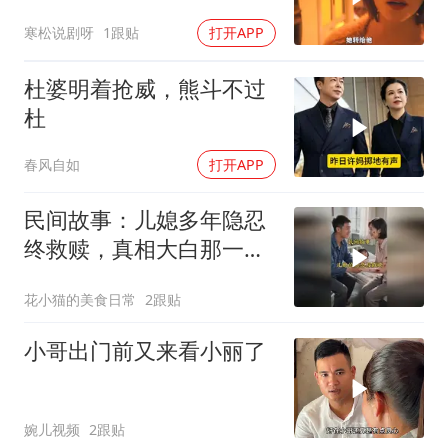
寒松说剧呀
1跟贴
打开APP
杜婆明着抢威，熊斗不过
杜
春风自如
打开APP
民间故事：儿媳多年隐忍
终救赎，真相大白那一刻
众人泪目
花小猫的美食日常
2跟贴
小哥出门前又来看小丽了
婉儿视频
2跟贴