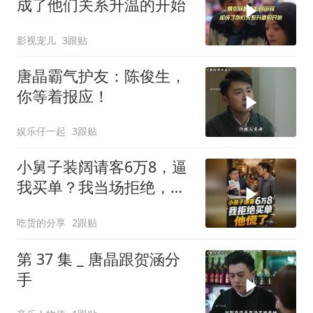
成了他们关系升温的开始
影视宠儿
3跟贴
唐晶霸气护友：陈俊生，
你等着报应！
娱乐仔一起
3跟贴
小舅子装阔请客6万8，逼
我买单？我当场拒绝，他
慌了
吃货的分享
2跟贴
第 37 集 _ 唐晶跟贺涵分
手