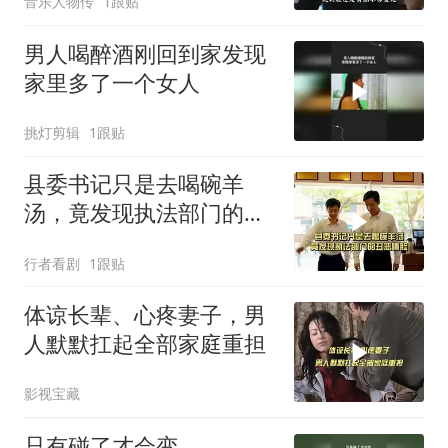
音乐人物传
1跟贴
男人喝醉酒刚回到家发现
家里多了一个女人
挑灯剪辑
1跟贴
县委书记只是去喝碗羊
汤，竟发现执法部门的丑
恶嘴脸
行者看剧
1跟贴
体谅长辈、心疼妻子，男
人默默扛起全部家庭重担
影视宝藏
只有碰了才会变