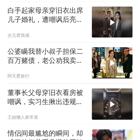
白手起家母亲穿旧衣出席
儿子婚礼，遭嘲讽后亮出
身份惊艳全场
次元君情感
公婆瞒我替小叔子担保二
百万赌债，老公劝我卖房
还债，我冷笑：想得美
阿天爱旅行
董事长父母穿旧衣看房被
嘲讽，实习生揪出违规黑
幕
王姐懒人家常菜
情侣间最尴尬的瞬间，却