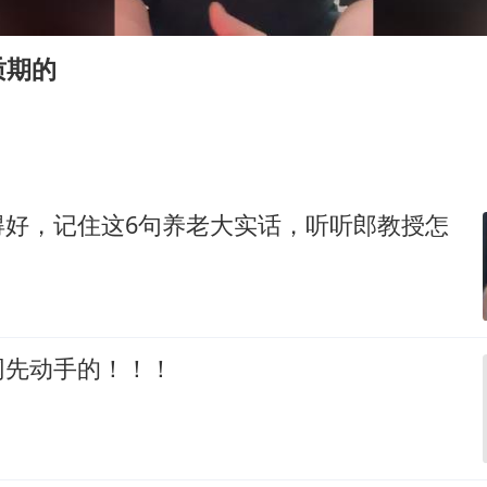
国足U17与阿森纳决赛取消 并列冠军
上门女婿出轨女邻居多年被判重婚罪
质期的
笔试第一被劝弃考涉事副校长被撤职
构建更高水平的全民健身公共服务体系
王艺迪2-4不敌张本美和止步4强
乌称俄袭击敖德萨致部分区域停电
得好，记住这6句养老大实话，听听郎教授怎
奋力开创中国式现代化建设新局面
网先动手的！！！