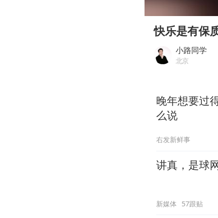
00:00
Play
快乐是有保
小路同学
北京
晚年想要过
么说
右发新鲜事
讲真，是球
新媒体
57跟贴