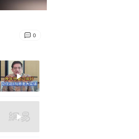
01:01
Enter
fullscreen
0