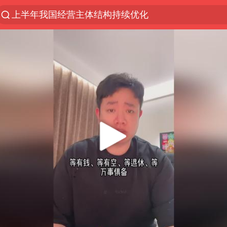
上半年我国经营主体结构持续优化
《披荆斩棘2026》阵容官宣
浙江省委书记：该停下的坚决停下来
杭州机场已取消航班388架次
中国籍豪华游艇富商之子在泰国被杀
白海豚北上或致京津冀暴雨
广西公开征集涉黑涉恶犯罪线索
10余省份将出现强风雨 局地特大暴雨
新疆一婚礼线上邀请引热议
世界第1特鲁姆普斯诺克中国赛一轮游
中国第1高楼阻尼器摆动明显