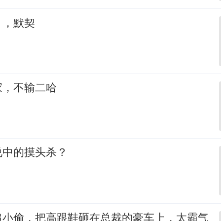
，，默契
家，不输二哈
说中的摸头杀？
追小偷，把高跟鞋砸在总裁的豪车上，太霸气