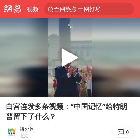
视频
全网热点 一网打尽
00:00
00:27
Play
Ent
full
白宫连发多条视频：“中国记忆”给特朗
普留下了什么？
海外网
0
北京