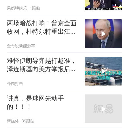
果妈聊娱乐
1跟贴
两场暗战打响！普京全面
收网，杜特尔特重出江
湖，美国这两处战略支
金哥说新能源车
点，哪个先崩？
难怪伊朗导弹越打越准，
泽连斯基向美方举报后，
特朗普宣布不打了
外围打击
讲真，是球网先动手
的！！！
新媒体
39跟贴