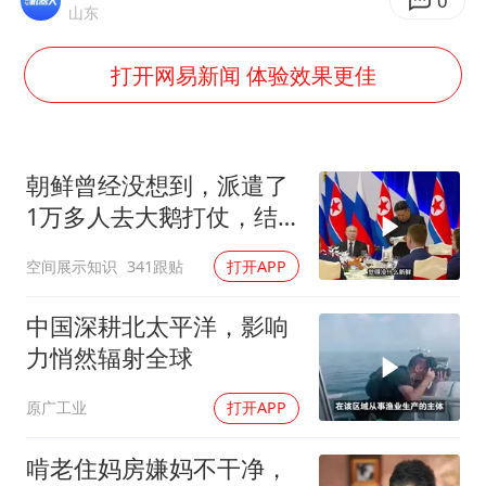
村民谈“梅姨”：叫的其实是“媒姨”
0
山东
泰国一女公务员妆容引争议 本人回应
打开网易新闻 体验效果更佳
郑国霖回应去景区上班被保安拦下
感觉全东北都在等7号
首次证实！“胶球”存在
朝鲜曾经没想到，派遣了
80后女柜员逆袭成4200亿银行副行长
1万多人去大鹅打仗，结
果
多地要求领导干部带头休假
空间展示知识
341跟贴
打开APP
奋进开新局 实干挑大梁
中国深耕北太平洋，影响
力悄然辐射全球
原广工业
打开APP
啃老住妈房嫌妈不干净，