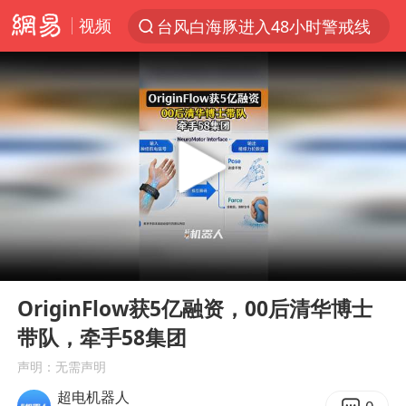
视频
台风白海豚进入48小时警戒线
以“新”破局 首发经济点亮城市消费活力
中方回应是否在太平洋海底开采稀土
宇树科技发行价格150.80元/股
外交部发言人就广岛核爆81周年等答记者问
吉林一“温度计大楼”读数爆表
贵州轮胎子公司获美国退税8136万
00:00
00:10
台风白海豚影响中国已成定局
Play
Ent
full
我国编制完成新版全月地质图
OriginFlow获5亿融资，00后清华博士
带队，牵手58集团
中国五箭齐发反制美国
声明：无需声明
女子利用漏洞0元薅走3000多件家电
超电机器人