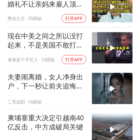
婚礼不让亲妈来雇人顶
包，超哥怒骂
胖达公主
25跟贴
打开APP
现在中美之间之所以没打
起来，不是美国不敢打或
者没那个能力
老表是个手艺人
10跟贴
打开APP
夫妻闹离婚，女人净身出
户，下一秒让前夫追悔莫
及！
二毛追剧
16跟贴
柬埔寨重大决定引越南40
亿反击，中方成破局关键