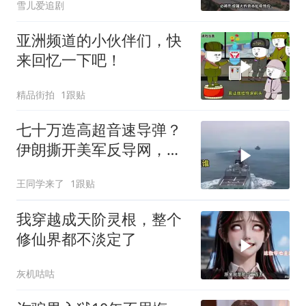
雪儿爱追剧
亚洲频道的小伙伴们，快
来回忆一下吧！
精品街拍
1跟贴
七十万造高超音速导弹？
伊朗撕开美军反导网，炸
出中国工业底牌
王同学来了
1跟贴
我穿越成天阶灵根，整个
修仙界都不淡定了
灰机咕咕