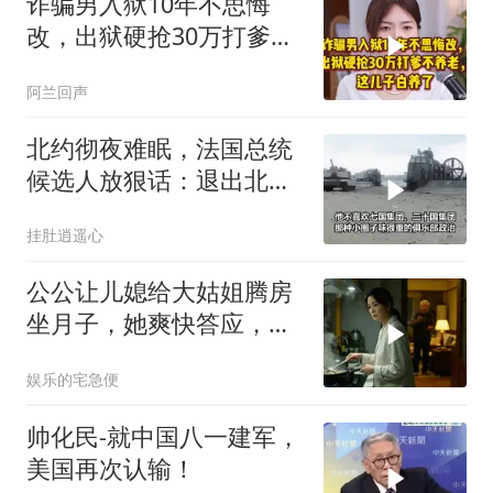
诈骗男入狱10年不思悔
改，出狱硬抢30万打爹不
养老，这儿子白养了
阿兰回声
北约彻夜难眠，法国总统
候选人放狠话：退出北
约，和中国合作
挂肚逍遥心
公公让儿媳给大姑姐腾房
坐月子，她爽快答应，出
门前带走全部家当
娱乐的宅急便
帅化民-就中国八一建军，
美国再次认输！