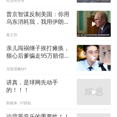
吃货的分享
普京智谋反制美国：你用
乌东消耗我，我用伊朗消
耗你
春之韵
亲儿闯祸继子挨打瘫痪，
狠心后爹骗走95万赔偿金
给亲儿买房娶媳妇
无我漂佩MY
讲真，是球网先动手
的！！！
新媒体
57跟贴
论背景音乐的重要性！！