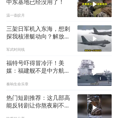
中东基地已经没用了！
温一壶皎月
三架日军机入东海，想刺
探我核潜艇动向？解放军
导弹剑指日军基地
军武时间线
福特号吓得冒冷汗！美
媒：福建舰不是中方航母
终点，而是新起点！
奏响生命乐章
热门短剧推荐：这几部高
能反转剧让你熬夜刷不
停！