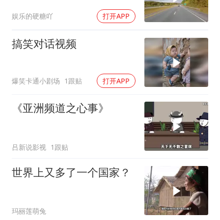
娱乐的硬糖吖
打开APP
搞笑对话视频
爆笑卡通小剧场
1跟贴
打开APP
《亚洲频道之心事》
吕新说影视
1跟贴
世界上又多了一个国家？
玛丽莲萌兔