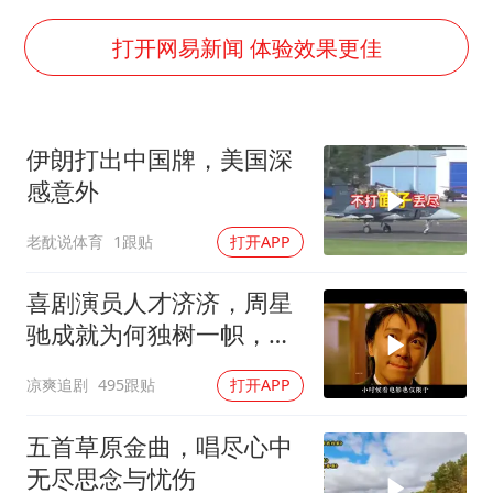
4.2平卫生间补漏注胶花1.55万
周星驰妈妈现身香港首映礼
打开网易新闻 体验效果更佳
上海地铁4条线路全线停运
湖北启动重大气象灾害三级应急响应
伊朗打出中国牌，美国深
费大厨口号更改 不再宣传小炒肉大王
感意外
56岁刘奕君跟13岁女儿合跳
老酖说体育
1跟贴
打开APP
从科技创新看开局起步的时与势
喜剧演员人才济济，周星
驰成就为何独树一帜，他
人难望其项背
凉爽追剧
495跟贴
打开APP
五首草原金曲，唱尽心中
无尽思念与忧伤