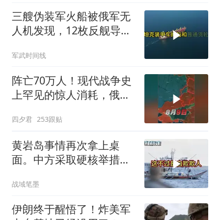
三艘伪装军火船被俄军无
人机发现，12枚反舰导弹
送入海底，乌军后勤命脉
军武时间线
遭重锤
阵亡70万人！现代战争史
上罕见的惊人消耗，俄军
全线攻势为何停
四夕君
253跟贴
黄岩岛事情再次拿上桌
面。中方采取硬核举措，
引发了各方的大量关注，
战域笔墨
一起来听听
伊朗终于醒悟了！炸美军