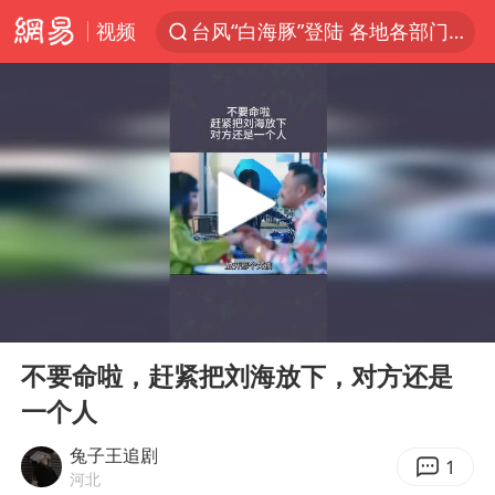
视频
台风“白海豚”登陆 各地各部门全力应对
奥沙利文晋级斯诺克中国公开赛16强
路虎卫士110 HSE限时降价
我国发现稀散金属独立新矿物——乌斯河锗矿
上海鼓励居家办公
部分银行上调存款利率
小沈阳加盟《披荆斩棘》
00:00
00:19
新疆生产建设兵团生态环境局原局长被查
Play
Ent
full
朱一龙的鼻子怎么了
不要命啦，赶紧把刘海放下，对方还是
一个人
大疆错失宇树
5万小车卖不动 微型代步车集体遇冷
兔子王追剧
1
河北