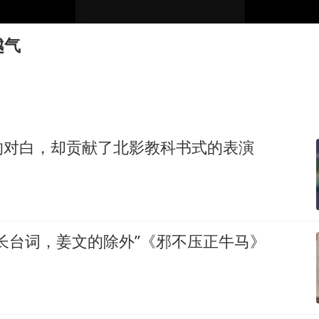
36岁男演员成景区NPC后人气爆棚
几元成本的AI广告导致千万市值蒸发
越气
浙江台州《告全体市民书》
梁家辉：到内地拍戏不是北上是回归
郑丽文：台湾从来没有“独立”过
酒店回应车内过夜被收150元
的对白，却贡献了北影教科书式的表演
梁家辉百花奖演讲落泪
人民的健康、体质、幸福一脉相承
长台词，姜文的除外”《邪不压正牛马》