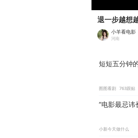
00:00
Play
退一步越想
小羊看电影
河南
短短五分钟
图图看剧
763跟贴
“电影最忌讳
小新今天做什么