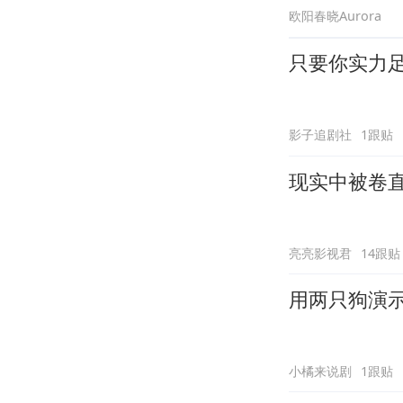
欧阳春晓Aurora
只要你实力
影子追剧社
1跟贴
现实中被卷
亮亮影视君
14跟贴
用两只狗演
小橘来说剧
1跟贴