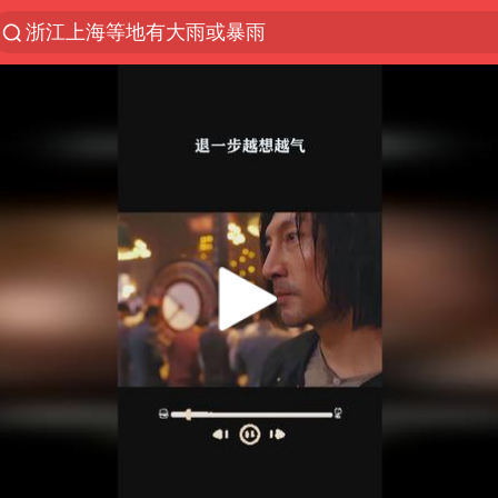
浙江上海等地有大雨或暴雨
光影经济撬动暑期消费新蓝海
西湖突现狂风暴雨 游客瞬间被浇透
隔20米开高仿奶茶店被判赔35万元
新疆景区自驾服务费改为按车收费
多家A股公司收到美国关税退款
“不怕六爷挂得多 就怕六爷挂一颗”
视频丨中国东方电气集团原党组副书记、董事宋致远
直击东北超：哈尔滨vs通辽
香港宏福苑火灾或由烟头引起
白海豚将正面袭击贯穿浙江