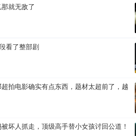
忆那就无敌了
片段看了整部剧
邓超拍电影确实有点东西，题材太超前了，越
妈被坏人抓走，顶级高手替小女孩讨回公道！