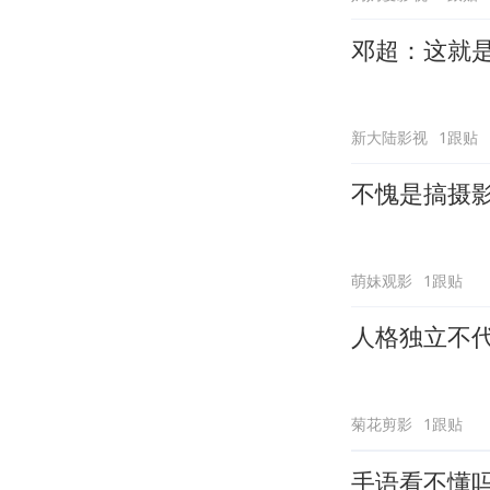
邓超：这就
新大陆影视
1跟贴
不愧是搞摄
萌妹观影
1跟贴
人格独立不
菊花剪影
1跟贴
手语看不懂