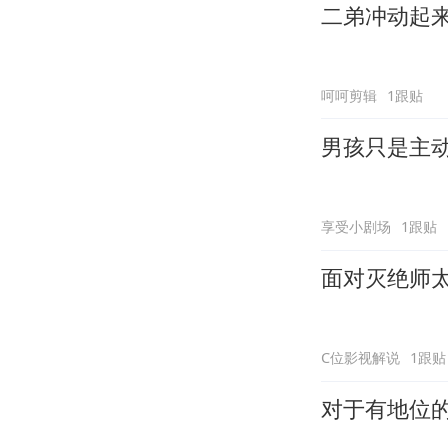
二弟冲动起
呵呵剪辑
1跟贴
男孩只是主
享受小剧场
1跟贴
面对灭绝师
C位影视解说
1跟贴
对于有地位