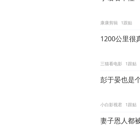
康康剪辑
1跟贴
1200公里
三猫看电影
1跟贴
彭于晏也是
小白影视君
1跟贴
妻子恩人都