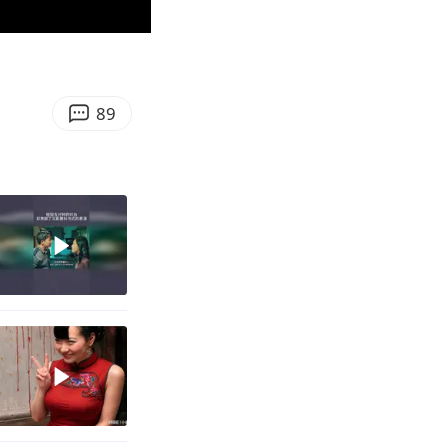
00:12
Enter
fullscreen
89