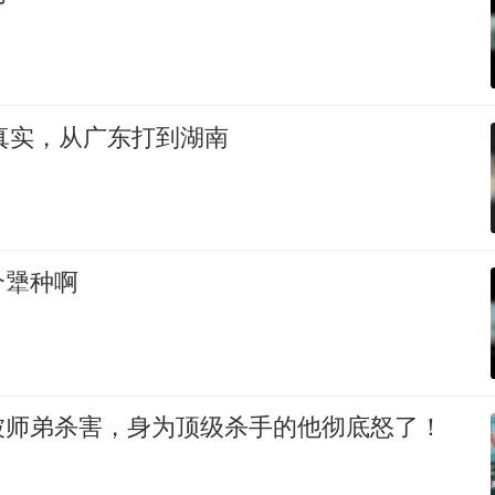
很真实，从广东打到湖南
个犟种啊
被师弟杀害，身为顶级杀手的他彻底怒了！