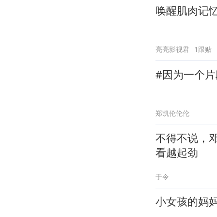
唤醒肌肉记
亮亮影视君
1跟贴
#因为一个
郑凯伦伦伦
不得不说，
看越起劲
于令
小女孩的妈