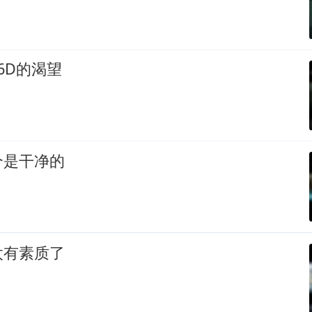
6D的渴望
个是干净的
太有素质了