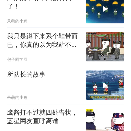
了！
呆萌的小鲤
我只是蹲下来系个鞋带而
已，你真的以为我站不起
来了？
包子同学呀
所队长的故事
呆萌的小鲤
鹰酱打不过就四处告状，
蓝星网友直呼离谱