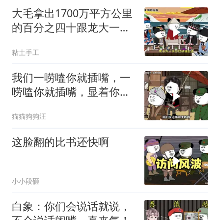
大毛拿出1700万平方公里
的百分之四十跟龙大一起
开发[震惊][震惊]
粘土手工
我们一唠嗑你就插嘴，一
唠嗑你就插嘴，显着你
了？
猫猫狗狗汪
这脸翻的比书还快啊
小小段砸
白象：你们会说话就说，