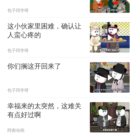
包子同学呀
这小伙家里困难，确认让
人蛮心疼的
包子同学呀
你们搁这开回来了
包子同学呀
幸福来的太突然，这难关
有点好过啊
阿彪动画