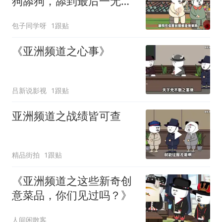
狗舔狗，舔到最后一无所
有啊！
包子同学呀
1跟贴
《亚洲频道之心事》
吕新说影视
1跟贴
亚洲频道之战绩皆可查
精品街拍
1跟贴
《亚洲频道之这些新奇创
意菜品，你们见过吗？》
人间闲散客