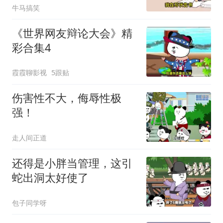
牛马搞笑
《世界网友辩论大会》精
彩合集4
霞霞聊影视
5跟贴
伤害性不大，侮辱性极
强！
走人间正道
还得是小胖当管理，这引
蛇出洞太好使了
包子同学呀