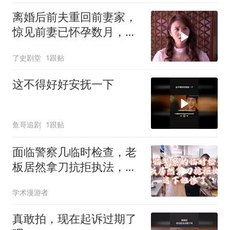
离婚后前夫重回前妻家，
惊见前妻已怀孕数月，前
夫瞬间傻眼
了史剧堂
1跟贴
这不得好好安抚一下
鱼哥追剧
1跟贴
面临警察几临时检查，老
板居然拿刀抗拒执法，这
下他惨了
学术漫游者
真敢拍，现在起诉过期了