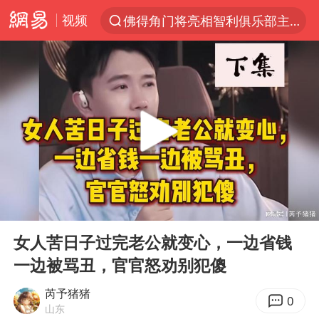
视频
佛得角门将亮相智利俱乐部主场
以“新”破局 首发经济点亮城市消费活力
中方回应是否在太平洋海底开采稀土
看守所辅警收受10万获刑1年
宇树科技发行价格150.80元/股
宇树科技王兴兴身家有望超200亿元
五粮液渠道价一箱上涨近百元
00:00
09:18
CIA被曝已秘密设立古巴工作组
Play
Ent
full
法国将禁止“未经同意的电话营销”
女人苦日子过完老公就变心，一边省钱
一边被骂丑，官官怒劝别犯傻
吉林一“温度计大楼”读数爆表
贵州轮胎子公司获美国退税8136万
芮予猪猪
0
山东