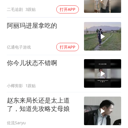
儿骂醒了！
二毛追剧
3跟贴
打开APP
阿丽玛进屋拿吃的
亿通电子游戏
打开APP
你今儿状态不错啊
小椰剪影
1跟贴
赵东来局长还是太上道
了，知道先攻略丈母娘
佐流Saryu