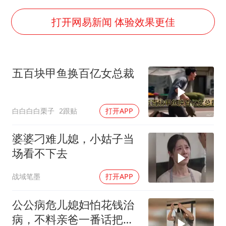
“深圳地面沉降致车辆损坏”不实
泰国一女公务员妆容引争议 本人回应
打开网易新闻 体验效果更佳
女子利用漏洞0元薅走3000多件家电
80后女柜员逆袭成4200亿银行副行长
五百块甲鱼换百亿女总裁
27岁女子成组织卖淫集团主犯被通缉
24小时不关空调 电费会更低吗
白白白白栗子
2跟贴
打开APP
东方甄选被判赔偿江小白30万元
奋进开新局 实干挑大梁
婆婆刁难儿媳，小姑子当
场看不下去
战域笔墨
打开APP
公公病危儿媳妇怕花钱治
病，不料亲爸一番话把女