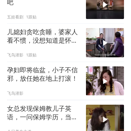
吧
五娃看剧
1跟贴
儿媳妇贪吃贪睡，婆家人
看不惯，没想知道是怀孕
后直接傻眼
飞鸟潜影
1跟贴
孕妇即将临盆，小子不信
邪，放任她在地上打滚！
飞鸟潜影
女总发现保姆教儿子英
语，一问保姆学历，当场
傻眼！