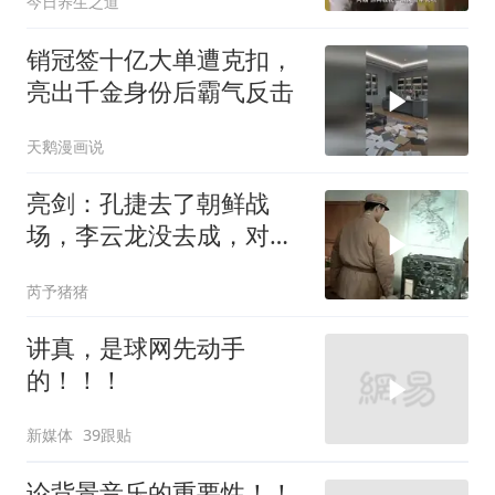
今日养生之道
销冠签十亿大单遭克扣，
亮出千金身份后霸气反击
天鹅漫画说
亮剑：孔捷去了朝鲜战
场，李云龙没去成，对他
可真是羡慕坏了！
芮予猪猪
讲真，是球网先动手
的！！！
新媒体
39跟贴
论背景音乐的重要性！！