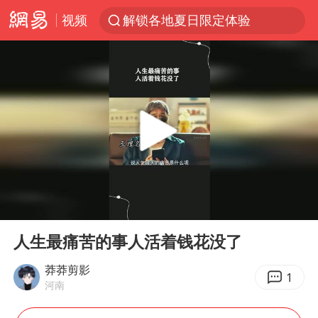
视频
解锁各地夏日限定体验
台风白海豚闭眼浙江上海处于危险半圆
香港宏福苑火灾或由烟头引起
浙江金华：市民非必要不外出
网约车司机充电时猝死保险拒赔
中国父女泰国骑摩托车坠崖1死1伤
白海豚将正面袭击贯穿浙江
00:00
06:00
周末打虎 宋致远被查
Play
Ent
full
浙江台州《告全体市民书》
人生最痛苦的事人活着钱花没了
上半年国内居民出游人次34.63亿
莽莽剪影
1
河南
刘浩存百花奖开幕式红裙起舞