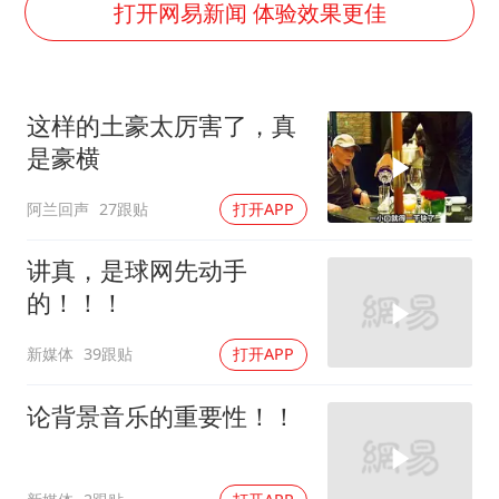
万岁山接盘烂尾恒大文旅城
打开网易新闻 体验效果更佳
薛之谦杭州站演唱会取消
泰国初中生饮弹自尽前开了26枪
这样的土豪太厉害了，真
“准2万亿”之城点名支持三所大学
是豪横
店主称换“青海拉面”招牌后生意更好
阿兰回声
27跟贴
打开APP
女儿为争财产堵门阻挠父亲出殡
习近平心系体育强国建设
讲真，是球网先动手
的！！！
新媒体
39跟贴
打开APP
论背景音乐的重要性！！