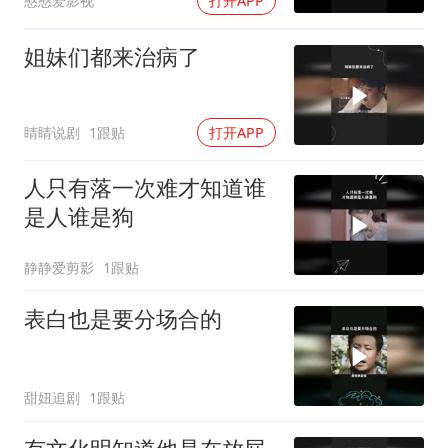
憨憨爱影视
打开APP
姐妹们都来治病了
睛睛说剧
1跟贴
打开APP
人只有落一次难才知道谁
是人谁是狗
静静爱剪影
1跟贴
表白也是要分场合的
甜妞追剧
1跟贴