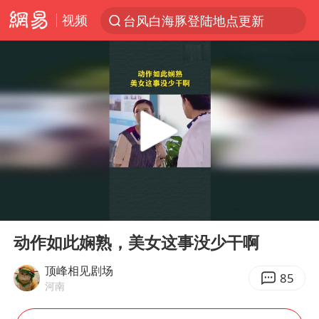
视频
台风白海豚登陆地点更新
以“新”破局 首发经济点亮城市消费活力
台风白海豚进入48小时警戒线
佛得角门将亮相智利俱乐部主场
中方回应是否在太平洋海底开采稀土
台风白海豚影响中国已成定局
看守所辅警收受10万获刑1年
00:00
00:19
U17国足1分钟轰2球
Play
Ent
full
宇树科技发行价格150.80元/股
动作如此娴熟，美女这事没少干啊
五粮液渠道价一箱上涨近百元
顶峰相见剧场
85
河南
宇树科技王兴兴身家有望超200亿元