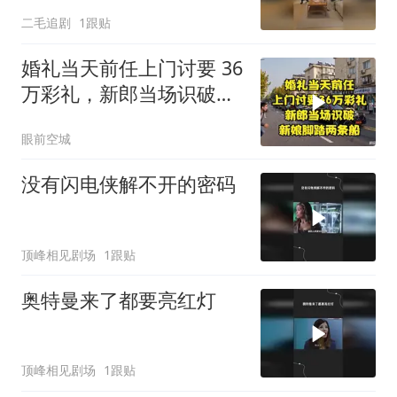
的臭毛病！
二毛追剧
1跟贴
婚礼当天前任上门讨要 36
万彩礼，新郎当场识破新
娘脚踏两条船
眼前空城
没有闪电侠解不开的密码
顶峰相见剧场
1跟贴
奥特曼来了都要亮红灯
顶峰相见剧场
1跟贴