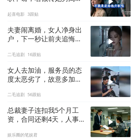
蜜，我转身办妥1件事
起喜电影
3跟贴
夫妻闹离婚，女人净身出
户，下一秒让前夫追悔莫
及！
二毛追剧
16跟贴
女人去加油，服务员的态
度太恶劣了，故意多加油
多收钱！
二毛追剧
56跟贴
总裁妻子连扣我5个月工
资，合同还剩4天，人事
通知涨薪续签，我
娱乐圈的笔娱君