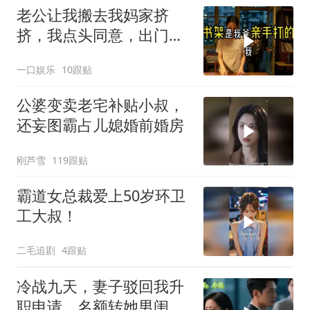
老公让我搬去我妈家挤
挤，我点头同意，出门时
顺手带走了3本房产证和2
一口娱乐
10跟贴
把车钥匙
公婆变卖老宅补贴小叔，
还妄图霸占儿媳婚前婚房
刚芦雪
119跟贴
霸道女总裁爱上50岁环卫
工大叔！
二毛追剧
4跟贴
冷战九天，妻子驳回我升
职申请，名额转她男闺