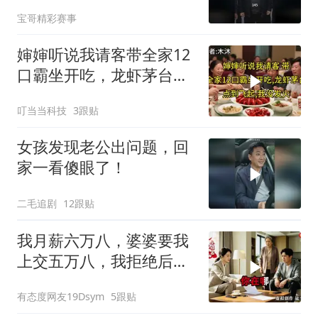
港
宝哥精彩赛事
婶婶听说我请客带全家12
口霸坐开吃，龙虾茅台点
到飞起，我没发
叮当当科技
3跟贴
女孩发现老公出问题，回
家一看傻眼了！
二毛追剧
12跟贴
我月薪六万八，婆婆要我
上交五万八，我拒绝后她
换了门锁，12天后我决意
有态度网友19Dsym
5跟贴
离婚