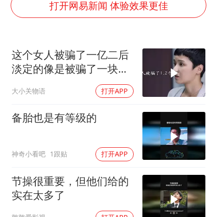
吉林一“温度计大楼”读数爆表
打开网易新闻 体验效果更佳
我国编制完成新版全月地质图
深圳地面沉降致车辆损坏系谣言
这个女人被骗了一亿二后
外交部发言人就广岛核爆81周年等答记者问
淡定的像是被骗了一块二
中国“五箭齐发”反制美国
一样！
大小关物语
打开APP
首次证实！“胶球”存在
东方甄选被判赔偿江小白30万元
备胎也是有等级的
奋进开新局 实干挑大梁
神奇小看吧
1跟贴
打开APP
节操很重要，但他们给的
实在太多了