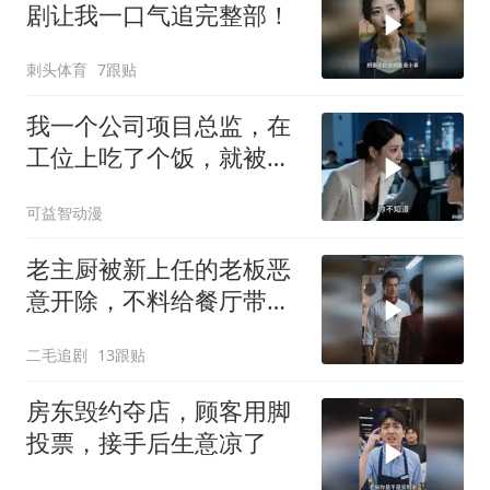
剧让我一口气追完整部！
刺头体育
7跟贴
我一个公司项目总监，在
工位上吃了个饭，就被新
来的总监针对
可益智动漫
老主厨被新上任的老板恶
意开除，不料给餐厅带来
巨大灾难！
二毛追剧
13跟贴
房东毁约夺店，顾客用脚
投票，接手后生意凉了