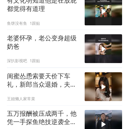
有文化明知道他是在放屁
都觉得有道理
鱼饼没有鱼
1跟贴
老婆怀孕，老公变身超级
奶爸
深扒影视吧
1跟贴
闺蜜怂恿索要天价下车
礼，新郎当众退婚，夫妻
联手反击
王姐懒人家常菜
五万报酬被压成两千，他
凭一手探鱼绝技逆袭全渔