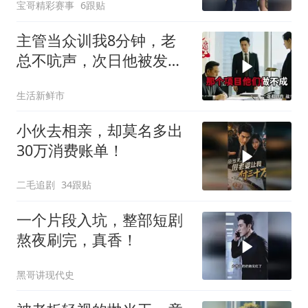
宝哥精彩赛事
6跟贴
主管当众训我8分钟，老
总不吭声，次日他被发配
4座郊区仓库
生活新鲜市
小伙去相亲，却莫名多出
30万消费账单！
二毛追剧
34跟贴
一个片段入坑，整部短剧
熬夜刷完，真香！
黑哥讲现代史