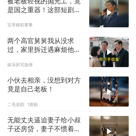
被老板轻视的抛光工，竟
是国之重器！这部短剧燃
炸了
宝哥精彩赛事
两个高官舅舅我从没求
过，家里拆迁遇麻烦他们
竟主动来电
娱乐的宅急便
小伙去相亲，没想到对方
竟是自己老板！
二毛追剧
1跟贴
无能丈夫逼迫妻子给小叔
子还房贷，妻子不惯着他