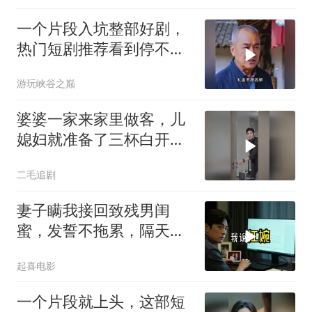
一个片段入坑整部好剧，
热门短剧推荐看到停不下
来
游玩峡谷之巅
婆婆一家来家里做客，儿
媳妇就准备了三杯白开
水！
二毛追剧
妻子瞒我接回致残男闺
蜜，发誓不拖累，隔天我
故作欣喜外派德国
起喜电影
一个片段就上头，这部短