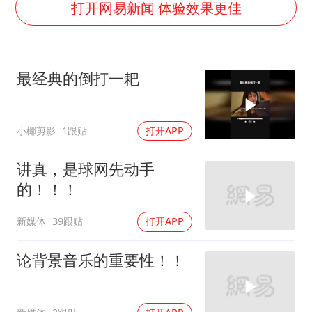
宇树科技中一签需缴款7.54万元
打开网易新闻 体验效果更佳
国防部：中国军队坚决反制任何闹海挑衅图谋
百花奖开幕式
最经典的倒打一耙
广东雷州通报特教老师招聘违规事件
两名乘客在飞机上因调节座椅起冲突
小椰剪影
1跟贴
打开APP
女儿为争财产堵门阻挠父亲出殡
夯实基础开新局
讲真，是球网先动手
的！！！
新媒体
39跟贴
打开APP
论背景音乐的重要性！！