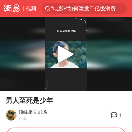
视频
“电影+”如何激发千亿级消费新活力？
日本试射“战斧”导弹，国防部回应
东航：国内客票提前14天免费退改
台风白海豚中心风力增强
向鹏0-3不敌张本智和
四川宜宾市高县4.9级地震致1人死亡
超颖电子拟投资20.86亿建设新项目
00:00
00:21
“新疆阿勒泰八月能滑雪”不实
Play
Ent
full
刘国正说向鹏打得很窝囊
男人至死是少年
我国外贸延续良好增长态势
顶峰相见剧场
1
河南
陈幸同晋级WTT横滨冠军赛8强