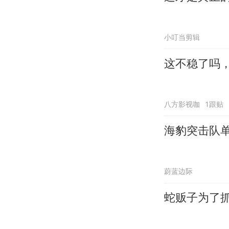
小叮当剪辑
这不稳了吗
八方影视咖
1跟贴
海豹突击队
蔚蓝边际
蛇贩子为了