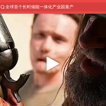
全球首个长时储能一体化产业园量产
“电影+”如何激发千亿级消费新活力？
泉州市委书记张毅恭被查
台风白海豚已进入24小时警戒线
胜宏科技：股票交易异常波动
“秋天的第一杯奶茶”6岁了
四川宜宾市高县4.9级地震致1人死亡
上海：台风白海豚或将带来龙卷风
中巨芯：上半年归母净利润1405.77万元
国乒男单横滨冠军赛全军覆没
38岁演员求职万岁山NPC成功