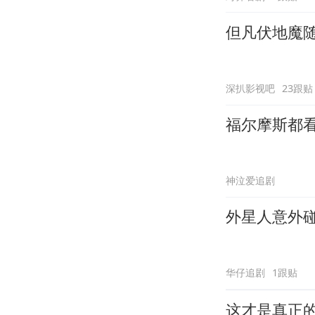
但凡伏地魔
深扒影视吧
23跟贴
福尔摩斯都
神泣爱追剧
外星人意外
华仔追剧
1跟贴
这才是真正