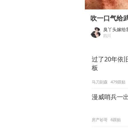
00:00
Play
吹一口气给
臭丫头嫁给
四川
过了20年
板
马刀刻森
479跟贴
漫威哨兵一
房产衫哥
6跟贴