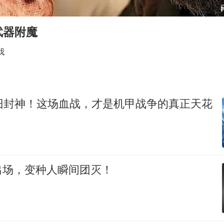
胡彦斌获《歌手2026》歌王
美股存储板块集体大跌
武器附魔
U17国足点球大战淘汰河床晋级决赛
我
东航：国内客票提前14天免费退改
日本试射“战斧”导弹，国防部回应
中国女篮70-67险胜尼日利亚女篮
依旧封神！这场血战，才是机甲战争的真正天花
名创优品回应女子吐槽内裤质量差
夯实基础开新局
出场，变种人瞬间团灭！