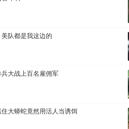
，美队都是我这边的
单兵大战上百名雇佣军
抓住大蟒蛇竟然用活人当诱饵