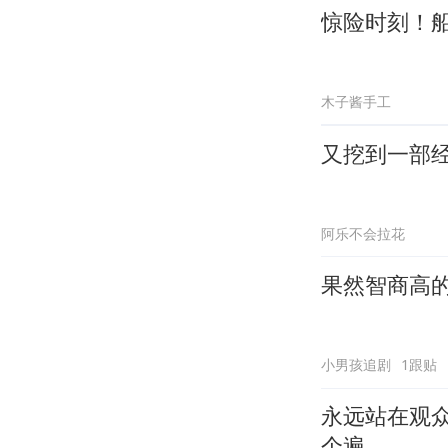
惊险时刻！
木子酱手工
又挖到一部
阿乐不会拉花
果然智商高
小男孩追剧
1跟贴
永远站在观
个遍