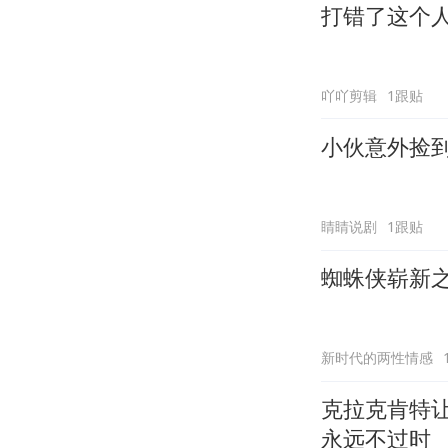
打错了这个
吖吖剪辑
1跟贴
小伙意外捡
睛睛说剧
1跟贴
蜘蛛侠崭新
新时代的两性情感
克拉克肯特
永远不过时