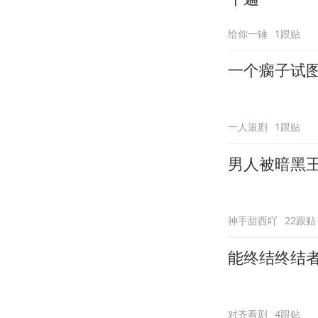
给你一锤
1跟贴
一个瘸子试
一人追剧
1跟贴
男人被暗黑
神手甜西吖
22跟贴
能终结终结
对齐看剧
4跟贴