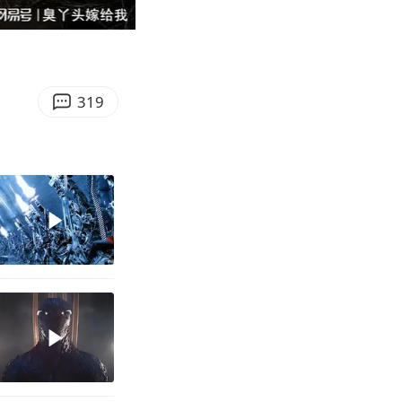
03:18
Enter
fullscreen
319