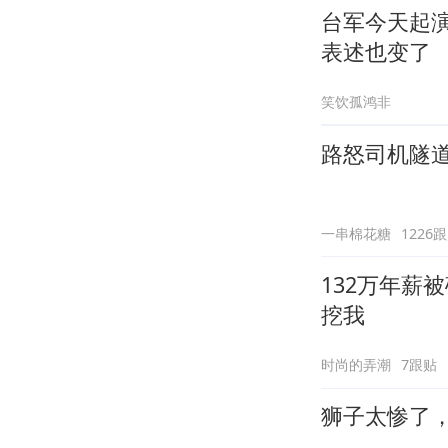
台军今天起
表述也变了
笑饮孤鸿非
路怒司机隧
一串棉花糖
1226
132万年薪
挖我
时尚的弄潮
7跟贴
狮子太惨了