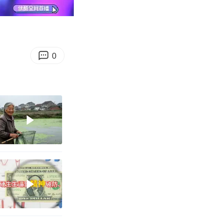
04:32
Enter
fullscreen
0