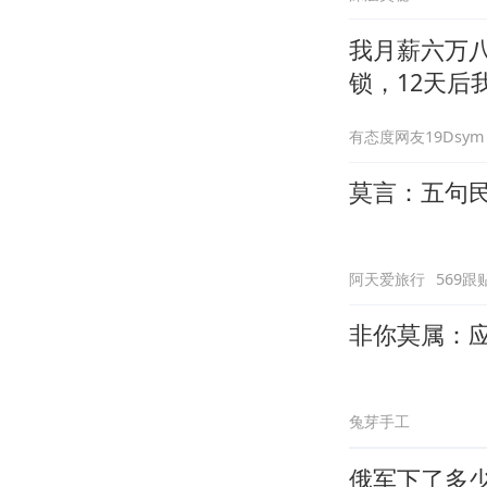
我月薪六万
锁，12天后
有态度网友19Dsym
莫言：五句
阿天爱旅行
569跟
非你莫属：
兔芽手工
俄军下了多