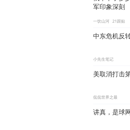
军印象深刻
一饮山河
21跟贴
中东危机反
小先生笔记
美取消打击第
侃侃世界之最
讲真，是球