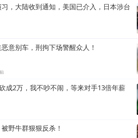
演习，大陆收到通知，美国已介入，日本涉台
道恶意别车，刑拘下场警醒众人！
跟贴
被砍成2万，我不吵不闹，等来对手13倍年薪
，被野牛群狠狠反杀！