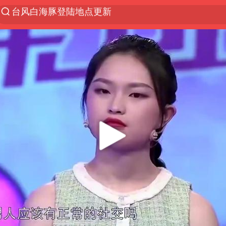
台风白海豚进入48小时警戒线
以“新”破局 首发经济点亮城市消费活力
佛得角门将亮相智利俱乐部主场
中方回应是否在太平洋海底开采稀土
宇树科技发行价格150.80元/股
看守所辅警收受10万获刑1年
宇树科技王兴兴身家有望超200亿元
五粮液渠道价一箱上涨近百元
CIA被曝已秘密设立古巴工作组
U17国足1分钟轰2球
泰国一女公务员妆容引争议 本人回应