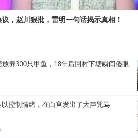
法国下周开始禁止未经同意的电话营销
村民谈“梅姨”：叫的其实是“媒姨”
热议，赵川狠批，雷明一句话揭示真相！
“深圳地面沉降致车辆损坏”不实
外交部发言人就广岛核爆81周年等答记者问
感觉全东北都在等7号
多地要求领导干部带头休假
塘放养300只甲鱼，18年后回村下塘瞬间傻眼
80后女柜员逆袭成4200亿银行副行长
奋进开新局 实干挑大梁
难以控制情绪，在白宫发出了大声咒骂
贴