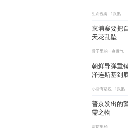
生命视角
1跟贴
柬埔寨要把
天花乱坠
骨子里的一身傲气
朝鲜导弹重
泽连斯基到
小雪有话说
1跟贴
普京发出的
需之物
深层奥秘