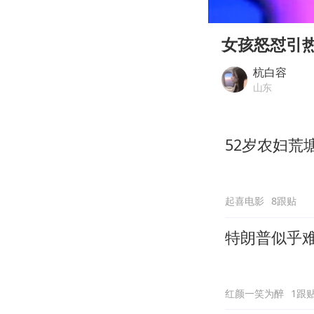
00:00
Play
女孩怒怼引
杭白容
山东
52岁农妇荒
起喜电影
8跟贴
特朗普似乎
红颜一笑为醉
1跟