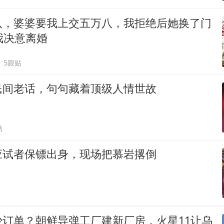
八，婆婆要我上交五万八，我拒绝后她换了门
我决意离婚
5跟贴
民间老话，句句藏着顶级人情世故
贴
应试者保镖出身，现场把慕岩撂倒
少订单？朝鲜导弹工厂建新厂房，火星11让乌