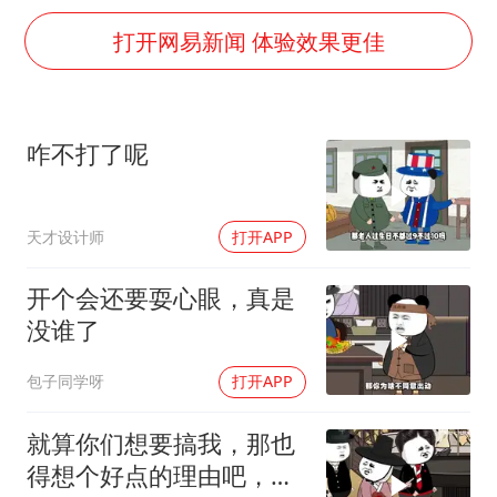
“立秋的第一杯奶茶”又爆单了
打开网易新闻 体验效果更佳
中国仓储指数连续两月运行在扩张区间
曝美拒绝乌增购“爱国者”导弹请求
陕西省委书记赶赴柞水县杏坪镇
咋不打了呢
女孩摆摊卖菌子时收到北大通知书
改名后的“青海拉面”店
天才设计师
打开APP
东方之约 相约未来
开个会还要耍心眼，真是
没谁了
包子同学呀
打开APP
就算你们想要搞我，那也
得想个好点的理由吧，这