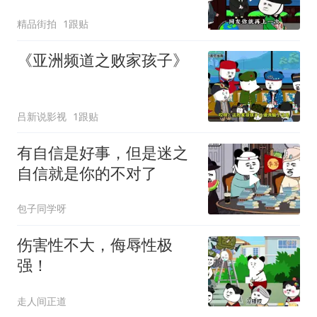
精品街拍
1跟贴
《亚洲频道之败家孩子》
吕新说影视
1跟贴
有自信是好事，但是迷之
自信就是你的不对了
包子同学呀
伤害性不大，侮辱性极
强！
走人间正道