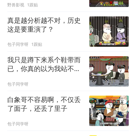
野兽影视
1跟贴
真是越分析越不对，历史
这是要重演了？
包子同学呀
1跟贴
我只是蹲下来系个鞋带而
已，你真的以为我站不起
来了？
包子同学呀
白象哥不容易啊，不仅丢
了面子，还丢了里子
包子同学呀