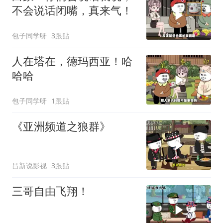
不会说话闭嘴，真来气！
包子同学呀
3跟贴
人在塔在，德玛西亚！哈
哈哈
包子同学呀
1跟贴
《亚洲频道之狼群》
吕新说影视
3跟贴
三哥自由飞翔！