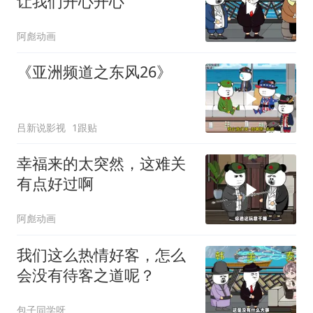
让我们开心开心
阿彪动画
《亚洲频道之东风26》
吕新说影视
1跟贴
幸福来的太突然，这难关
有点好过啊
阿彪动画
我们这么热情好客，怎么
会没有待客之道呢？
包子同学呀