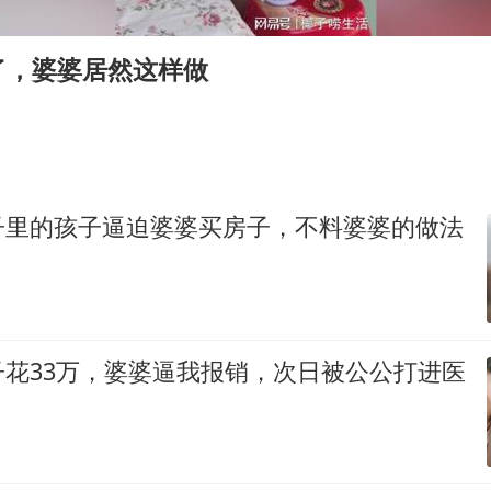
了，婆婆居然这样做
子里的孩子逼迫婆婆买房子，不料婆婆的做法
子花33万，婆婆逼我报销，次日被公公打进医