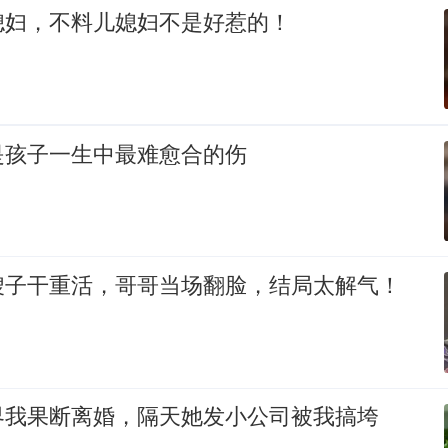
媳妇，不料儿媳妇不是好惹的！
是孩子一生中最难愈合的伤
嫂子干重活，哥哥当场翻脸，结局太解气！
界我果断离婚，隔天她发小公司被我搞垮