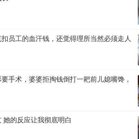
克扣员工的血汗钱，还觉得理所当然必须走人
形要手术，婆婆拒掏钱倒打一耙前儿媳嘴馋，
 她的反应让我彻底明白