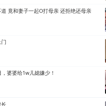
道 竟和妻子一起O打母亲 还拒绝还母亲
上门
日，婆婆给1w儿媳嫌少！
成长