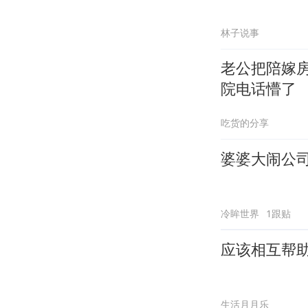
林子说事
老公把陪嫁
院电话懵了
吃货的分享
婆婆大闹公
冷眸世界
1跟贴
应该相互帮
生活月月乐