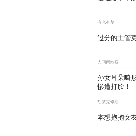
有光有梦
过分的主管
人间闲散客
孙女耳朵畸
惨遭打脸！
胡莱克修斯
本想抱抱女友