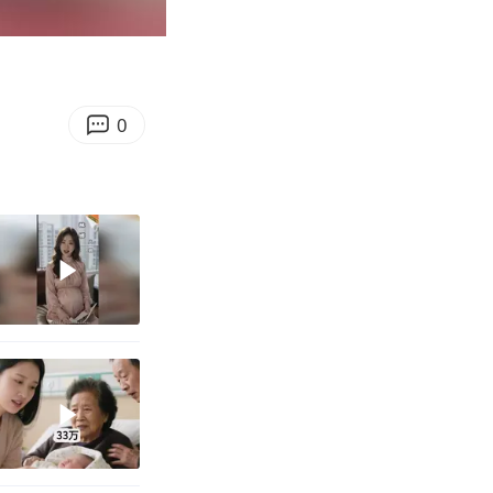
00:18
Enter
fullscreen
0