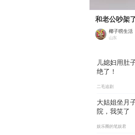
00:00
Play
和老公吵架
椰子唠生活
山东
儿媳妇用肚
绝了！
二毛追剧
大姑姐坐月
院，我笑了
娱乐圈的笔娱君