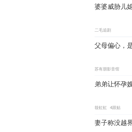
婆婆威胁儿
二毛追剧
父母偏心，
苏有朋影音馆
弟弟让怀孕
筱虹虹
4跟贴
妻子称没越