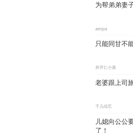
为帮弟弟妻
aespa
只能同甘不
井芹仁小菜
老婆跟上司
千儿综艺
儿媳向公公
了！