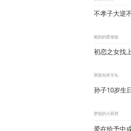
不孝子大逆不
戴妈妈爱做饭
初恋之女找
两面包夹芋头
孙子10岁生
梦妮的小厨房
爱在给予中