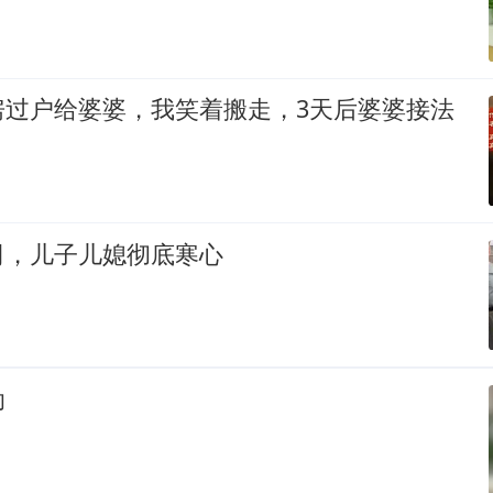
房过户给婆婆，我笑着搬走，3天后婆婆接法
司，儿子儿媳彻底寒心
助