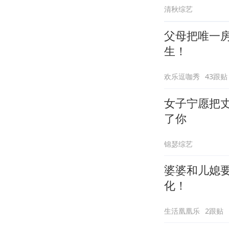
清秋综艺
父母把唯一
生！
欢乐逗咖秀
43跟贴
女子宁愿把
了你
锦瑟综艺
婆婆和儿媳
化！
生活凰凰乐
2跟贴