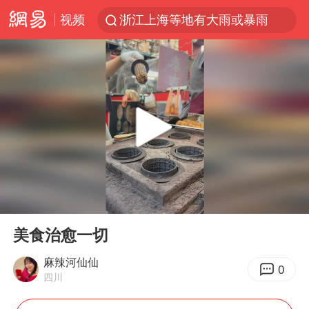
视频
浙江上海等地有大雨或暴雨
新疆优化调整景区内自驾服务费
“新疆的交警怎么个个像我妈”
上四休三，但降薪1000元，你接受吗？
情侣平潭拍日出坠崖1死1伤
西湖突现狂风暴雨 游客瞬间被浇透
白海豚将正面袭击贯穿浙江
00:00
00:10
《欢迎来龙餐馆》口碑
Play
Ent
full
微信又有新功能，你可以“撤回”你的撤回了！
美食治愈一切
郑丽文：台湾从来没有“独立”过
麻辣河仙仙
0
四川
几元成本的AI广告导致千万市值蒸发