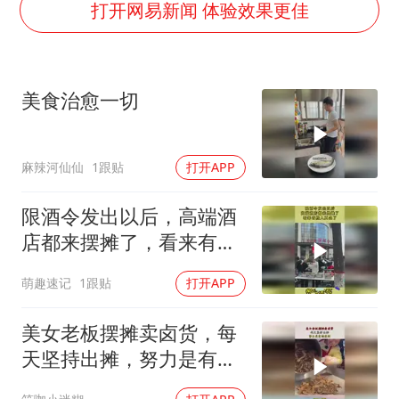
商场现钱学森巨幅海报 负责人回应
打开网易新闻 体验效果更佳
杭州全市有序停课
“不怕六爷挂得多 就怕六爷挂一颗”
美食治愈一切
WTT瑞典大满贯女单签表出炉
36岁男演员成景区NPC后人气爆棚
麻辣河仙仙
1跟贴
打开APP
乐享全民健身 共筑健康中国
限酒令发出以后，高端酒
店都来摆摊了，看来有些
人真急了
萌趣速记
1跟贴
打开APP
美女老板摆摊卖卤货，每
天坚持出摊，努力是有结
果的！