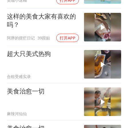
笑咖小迷糊
打开APP
这样的美食大家有喜欢的
吗？
阿胖的摆烂日记
39跟贴
打开APP
超大只美式热狗
合租受难实录
美食治愈一切
麻辣河仙仙