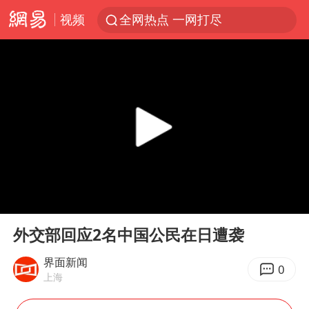
视频
全网热点 一网打尽
00:00
00:24
Play
Ent
full
外交部回应2名中国公民在日遭袭
界面新闻
0
上海