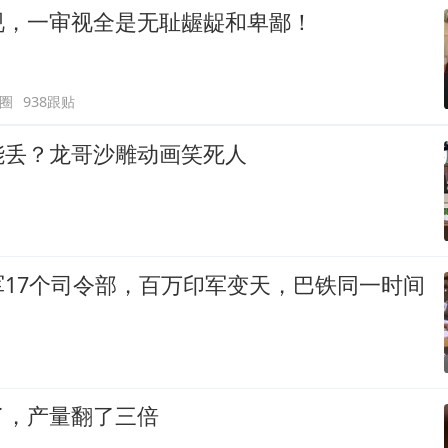
视，一审视全是无耻龌龊和卑鄙！
圈
938跟贴
能丢？龙哥沙雕动画笑死人
军17个司令部，百万印军变天，巴铁同一时间
了，产量翻了三倍