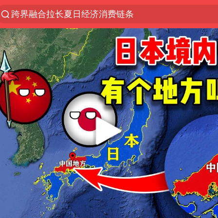
跨界融合拉长夏日经济消费链条
白海豚预计将在浙江苍南到三门一带登陆
今日15时起福州地铁高架区段停运
国足U17与阿森纳决赛取消 并列冠军
王艺迪2-4不敌张本美和止步4强
上海有出现龙卷潜势
白海豚5次眼壁置换
王艺迪无缘横滨赛决赛
2025年小学教师减少13.19万
《披荆斩棘》阵容官宣
白海豚或提早3小时登陆