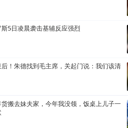
罗斯5日凌晨袭击基辅反应强烈
束后！朱德找到毛主席，关起门说：我们该清
年货搬去妹夫家，今年我没领，饭桌上儿子一
默