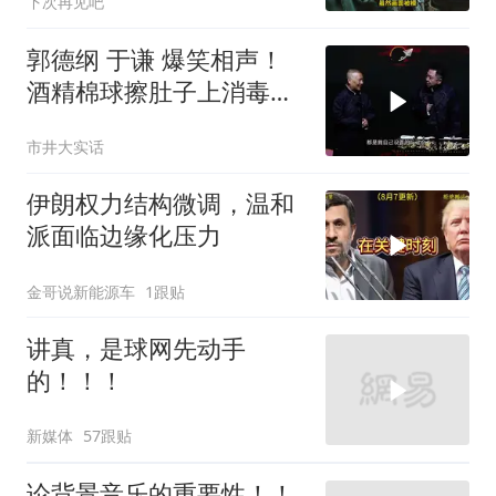
下次再见吧
郭德纲 于谦 爆笑相声！
酒精棉球擦肚子上消毒，
拿云南白药擦刀，是不是
市井大实话
擦反了？
伊朗权力结构微调，温和
派面临边缘化压力
金哥说新能源车
1跟贴
讲真，是球网先动手
的！！！
新媒体
57跟贴
论背景音乐的重要性！！