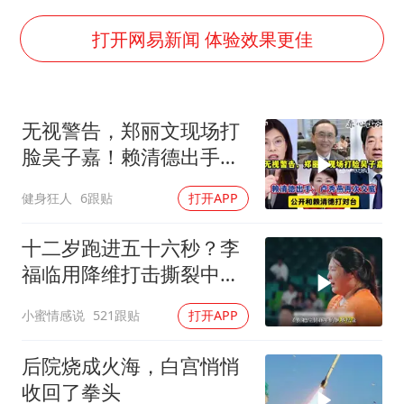
王传君 《披荆斩棘》
王艺迪无缘横滨赛决赛
打开网易新闻 体验效果更佳
泰国：高度重视中国游客旅游体验
于东来直播和胖东来核心团队开会
无视警告，郑丽文现场打
2025年小学教师减少13.19万
脸吴子嘉！赖清德出手，
上海大部迎大暴雨
卢秀燕再次交底
健身狂人
6跟贴
打开APP
《龙餐馆》 冲奖
构建更高水平的全民健身公共服务体系
十二岁跑进五十六秒？李
福临用降维打击撕裂中国
田径！
小蜜情感说
521跟贴
打开APP
后院烧成火海，白宫悄悄
收回了拳头