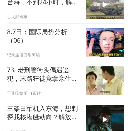
台海，不到24小时，解放
军军机3路出动
古人那点事
8.7日：国际局势分析
（06）
记录生活日常阿蜴
73. 老刑警街头偶遇逃
犯，末路狂徒竟拿亲生儿
子当作人质落网！
玉儿聊娱乐
1跟贴
三架日军机入东海，想刺
探我核潜艇动向？解放军
导弹剑指日军基地