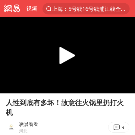
视频
上海：5号线16号线浦江线全线停运
上半年我国经营主体结构持续优化
美媒：美国爱国者导弹库存不足1700枚
上海有出现龙卷潜势
上海全域长途客运班次全部停运
白海豚逼近浙闽沿海
1枚就能让航母瘫痪 轰-6J实力有多强
00:00
00:14
国足U17与阿森纳决赛取消 并列冠军
Play
Ent
full
上门女婿出轨女邻居多年被判重婚罪
人性到底有多坏！故意往火锅里扔打火
机
今日15时起福州地铁高架区段停运
王艺迪2-4不敌张本美和止步4强
凌晨看看
9
河北