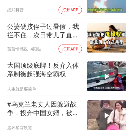
战武科普
打开APP
公婆硬接侄子过暑假，我
拦不住，次日带儿子直飞
普吉岛，婆婆傻眼
苗苗情感说
4跟贴
打开APP
大国顶级底牌！反介入体
系制衡超强海空霸权
人生就是要简单
#乌克兰老丈人因躲避战
争，投奔中国女婿，被眼
前城市繁荣震惊
崩坏星穹铁道