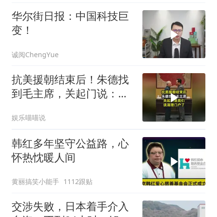
华尔街日报：中国科技巨
变！
诚阅ChengYue
抗美援朝结束后！朱德找
到毛主席，关起门说：我
们该清理门户了
娱乐喵喵说
韩红多年坚守公益路，心
怀热忱暖人间
黄丽搞笑小能手
1112跟贴
交涉失败，日本着手介入