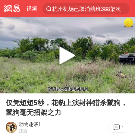
视频
杭州机场已取消航班388架次
上半年我国经营主体结构持续优化
白海豚将给京津冀带来大暴雨
刘嘉玲晒与周星驰合照
《披荆斩棘2026》阵容官宣
上海有出现龙卷潜势
国足U17与阿森纳决赛取消 并列冠军
00:00
03:15
香港高温刷新历史纪录
Play
Ent
full
女子发现前夫婚内与第三者育子
仅凭短短5秒，花豹上演封神猎杀鬣狗，
鬣狗毫无招架之力
王艺迪无缘横滨赛决赛
2025年小学教师减少13.19万
动物趣谈1
1
江西