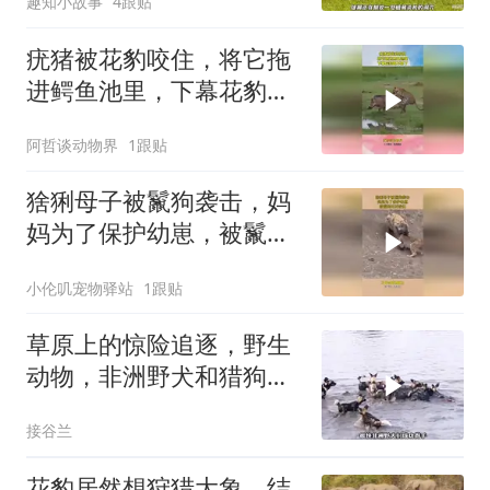
趣知小故事
4跟贴
疣猪被花豹咬住，将它拖
进鳄鱼池里，下幕花豹跑
不掉了
阿哲谈动物界
1跟贴
猞猁母子被鬣狗袭击，妈
妈为了保护幼崽，被鬣狗
死死咬住
小伦叽宠物驿站
1跟贴
草原上的惊险追逐，野生
动物，非洲野犬和猎狗大
战！
接谷兰
花豹居然想狩猎大象，结