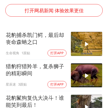
王艺迪2-4不敌张本美和止步4强
以军士兵把枪口对准中国记者
打开网易新闻 体验效果更佳
上门女婿出轨女邻居多年被判重婚罪
韩军前线部队连曝丑闻
花豹捕杀凯门鳄，最后却
《龙餐馆》 冲奖
丧命森蚺之口
笔试第一被劝弃考涉事副校长被撤职
生命视角
1跟贴
打开APP
构建更高水平的全民健身公共服务体系
奋力开创中国式现代化建设新局面
猎豹狩猎羚羊，复杀狮子
的精彩瞬间
星辰迷
3跟贴
打开APP
花豹鬣狗复仇大决斗！谁
能笑到最后！