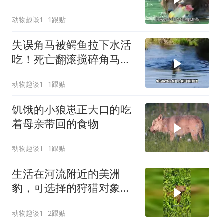
的鲑鱼盛宴！
动物趣谈1
1跟贴
失误角马被鳄鱼拉下水活
吃！死亡翻滚搅碎角马反
抗！一口拦腰咬断
动物趣谈1
1跟贴
饥饿的小狼崽正大口的吃
着母亲带回的食物
动物趣谈1
1跟贴
生活在河流附近的美洲
豹，可选择的狩猎对象非
常丰富
动物趣谈1
2跟贴