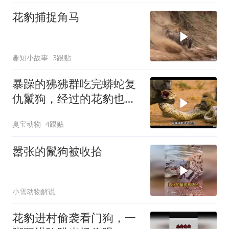
花豹捕捉角马
趣知小故事
3跟贴
暴躁的狒狒群吃完蟒蛇复
仇鬣狗，经过的花豹也要
踹上一脚！
臭宝动物
4跟贴
嚣张的鬣狗被收拾
小雪动物解说
花豹进村偷袭看门狗，一