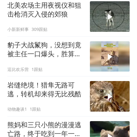
北美农场主用夜视仪和狙
击枪消灭入侵的郊狼
小新新鲜事
309跟贴
豹子大战鬣狗，没想到竟
被主任一口爆头，胜算瞬
间为零！
逗比欢乐营
1跟贴
岩缝绝境！猎隼无路可
逃，转机却来得无比残酷
动物趣谈1
1跟贴
熊妈和三只小熊的漫漫逃
亡路，终于吃到一年一度