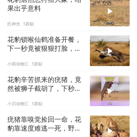
果出乎意料
氏神光
1跟贴
花豹锁喉仙鹤准备开餐，
下一秒竟被狠狠打脸，这
波操作太意外！
小萌动物汇
1跟贴
花豹辛苦抓来的疣猪，竟
然被狮子截胡了，下秒根
本不敢看
小贝动物汇
1跟贴
疣猪靠嗅觉捡回一命，花
豹靠速度难逃一死，野外
生存就是这么双标