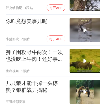
舒克动物记
1跟贴
打开APP
你咋竟想美事儿呢
小盛影院
2跟贴
打开APP
狮子围攻野牛两次！一次
也没吃上牛肉！还好事不
过三！
生命视角
1跟贴
几只狼才能干掉一头棕
熊？狼群战力揭秘
宝哥精彩赛事