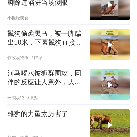
脚踩进陷阱当场傻眼
小怪吃美食
鬣狗偷袭黑马，被一脚踹
出50米，下幕鬣狗直接懵
了
牧牧动物圈
1跟贴
河马喝水被狮群围攻，同
伴的反应让人意外，大自
然的食物链太残忍
一鹞动物
3跟贴
雄狮的力量太厉害了