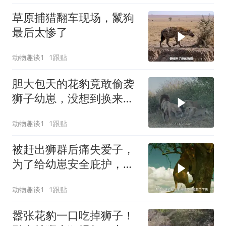
草原捕猎翻车现场，鬣狗
最后太惨了
动物趣谈1
1跟贴
胆大包天的花豹竟敢偷袭
狮子幼崽，没想到换来狮
群的疯狂报复
动物趣谈1
1跟贴
被赶出狮群后痛失爱子，
为了给幼崽安全庇护，狮
子妈妈卑微求和却遭驱
动物趣谈1
1跟贴
赶，看母狮卡丽如何用狩
猎夺回体面
嚣张花豹一口吃掉狮子！