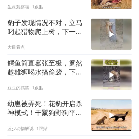
生灵观察喵
1跟贴
豹子发现情况不对，立马
叼起猎物爬上树，下一秒
鬣狗出现在树底下
大目看点
鳄鱼简直嚣张至极，竟然
趁雄狮喝水搞偷袭，下幕
大战一触即发
豆豆的搞笑
1跟贴
幼崽被弄死！花豹开启杀
神模式！干鬣狗野狗平头
哥！
蓝少动物解说
1跟贴