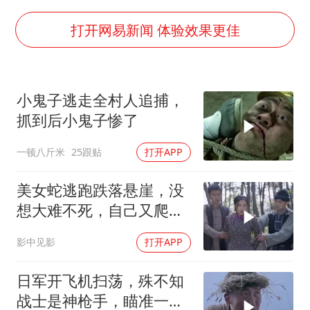
浙江台州《告全体市民书》
梁家辉：到内地拍戏不是北上是回归
打开网易新闻 体验效果更佳
郑丽文：台湾从来没有“独立”过
酒店回应车内过夜被收150元
小鬼子逃走全村人追捕，
梁家辉百花奖演讲落泪
抓到后小鬼子惨了
人民的健康、体质、幸福一脉相承
一顿八斤米
25跟贴
打开APP
美女蛇逃跑跌落悬崖，没
想大难不死，自己又爬了
上来
影中见影
打开APP
日军开飞机扫荡，殊不知
战士是神枪手，瞄准一枪