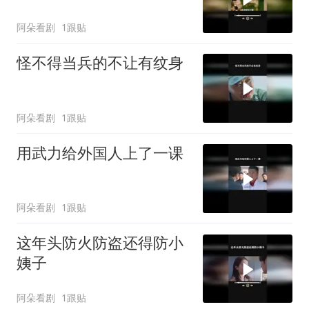
阿朵看剧
1跟贴
怪不得当兵的不让有纹身
阿朵看剧
1跟贴
用武力给外国人上了一课
阿朵看剧
1跟贴
这年头防火防盗还得防小
姨子
阿朵看剧
1跟贴