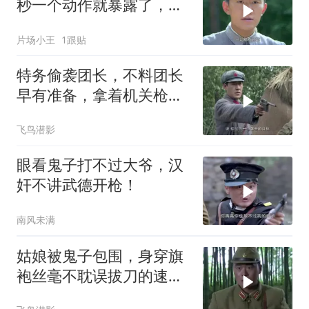
秒一个动作就暴露了，这
下有好戏了
片场小王
1跟贴
特务偷袭团长，不料团长
早有准备，拿着机关枪躲
草席后面
飞鸟潜影
眼看鬼子打不过大爷，汉
奸不讲武德开枪！
南风未满
姑娘被鬼子包围，身穿旗
袍丝毫不耽误拔刀的速
度，完虐鬼子