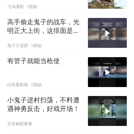
飞鸟潜影
1跟贴
高手偷走鬼子的战车，光
明正大上街，这排面是真
的大啊
兔子王追剧
1跟贴
有管子就能当枪使
白班看影视
1跟贴
小鬼子进村扫荡，不料遭
遇神勇反击，好戏开场！
宝哥精彩赛事