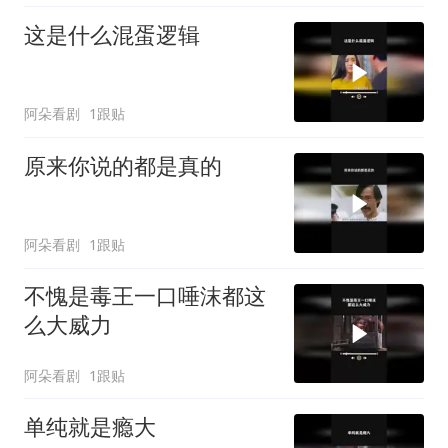
这是什么混蛋逻辑
阿朵看剧
1跟贴
原来你说的都是真的
阿朵看剧
1跟贴
不愧是毒王一口唾沫都这
么大威力
阿朵看剧
1跟贴
单纯就是瘾大