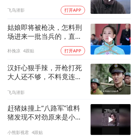
击毙鬼子
飞鸟潜影
打开APP
姑娘即将被枪决，怎料刑
场进来一批当兵的，直接
包围警察！
朴挽凉
4跟贴
打开APP
汉奸心狠手辣，开枪打死
大人还不够，不料竟连小
孩都不放过
飞鸟潜影
赶猪妹撞上“八路军”谁料
猪发现不对劲原来是小日
本鬼子伪装的
小熊影视君
4跟贴