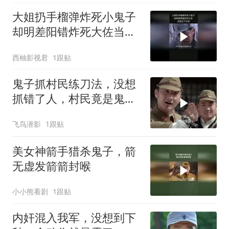
大姐扔手榴弹炸死小鬼子
却明差阳错炸死大佐当场
立下大功
西柚影视君
1跟贴
鬼子抓村民练刀法，没想
抓错了人，村民竟是鬼子
特种兵
飞鸟潜影
1跟贴
美女神箭手猎杀鬼子，箭
无虚发箭箭封喉
小小熊看剧
1跟贴
内奸混入我军，没想到下