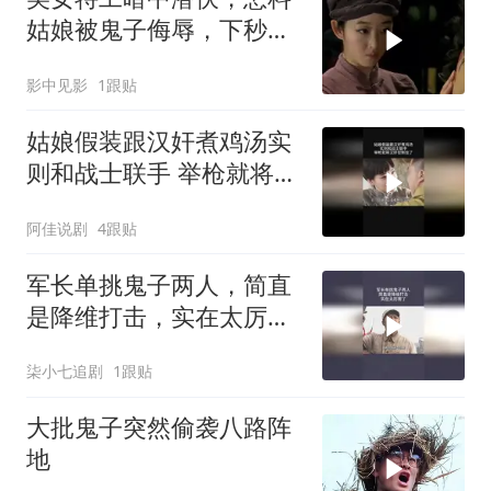
姑娘被鬼子侮辱，下秒队
友及时救援
影中见影
1跟贴
姑娘假装跟汉奸煮鸡汤实
则和战士联手 举枪就将汉
奸控制住了
阿佳说剧
4跟贴
军长单挑鬼子两人，简直
是降维打击，实在太厉害
了
柒小七追剧
1跟贴
大批鬼子突然偷袭八路阵
地