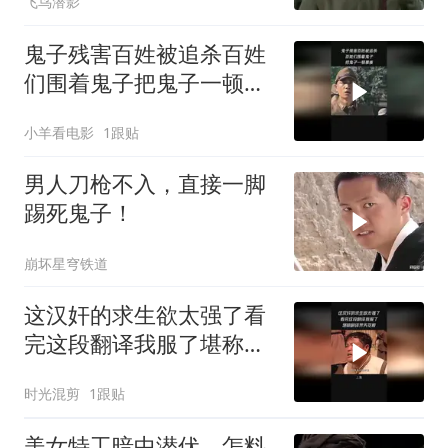
飞鸟潜影
鬼子残害百姓被追杀百姓
们围着鬼子把鬼子一顿暴
揍
小羊看电影
1跟贴
男人刀枪不入，直接一脚
踢死鬼子！
崩坏星穹铁道
这汉奸的求生欲太强了看
完这段翻译我服了堪称翻
译界天花板
时光混剪
1跟贴
美女特工暗中潜伏，怎料