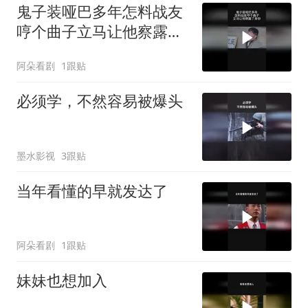
鬼子装哑巴多年怎料战友
哼个曲子立马让他察露了
身份
阿朵看剧
1跟贴
必须学，不然容易被爆头
墨水影视
3跟贴
当年看懂的早就发达了
阿朵看剧
1跟贴
妹妹也想加入