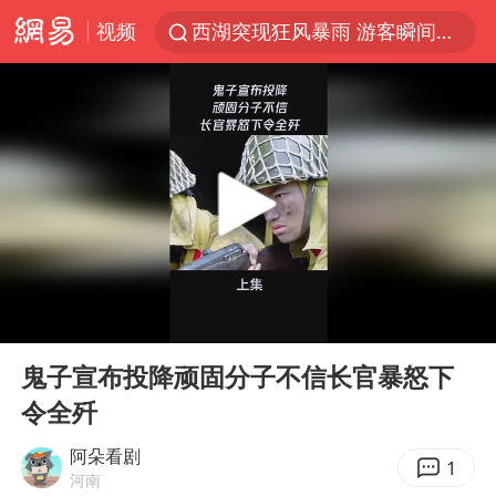
视频
西湖突现狂风暴雨 游客瞬间被浇透
隔20米开高仿奶茶店被判赔35万元
新疆景区自驾服务费改为按车收费
多家A股公司收到美国关税退款
“不怕六爷挂得多 就怕六爷挂一颗”
视频丨中国东方电气集团原党组副书记、董事宋致远被查
直击东北超：哈尔滨vs通辽
00:00
02:58
香港宏福苑火灾或由烟头引起
Play
Ent
full
白海豚将正面袭击贯穿浙江
鬼子宣布投降顽固分子不信长官暴怒下
令全歼
36岁男演员成景区NPC后人气爆棚
几元成本的AI广告导致千万市值蒸发
阿朵看剧
1
河南