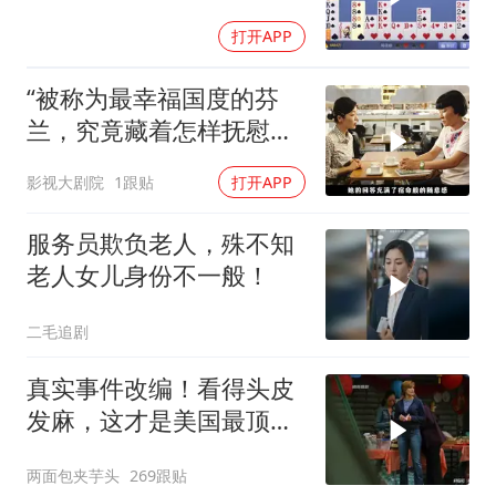
打开APP
“被称为最幸福国度的芬
兰，究竟藏着怎样抚慰人
心的烟火气
影视大剧院
1跟贴
打开APP
服务员欺负老人，殊不知
老人女儿身份不一般！
二毛追剧
真实事件改编！看得头皮
发麻，这才是美国最顶级
刑侦片，全程高能
两面包夹芋头
269跟贴