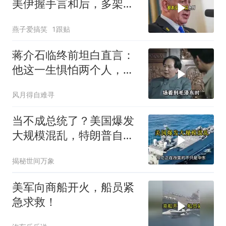
美伊握手言和后，多架美
军机飞离以色列
燕子爱搞笑
1跟贴
蒋介石临终前坦白直言：
他这一生惧怕两个人，却
只敬佩一个人！
风月得自难寻
当不成总统了？美国爆发
大规模混乱，特朗普自家
后院起火了！
揭秘世间万象
美军向商船开火，船员紧
急求救！