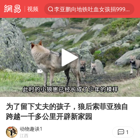
视频
李亚鹏向地铁吐血女孩捐99999元
服务提质，内需扩容有保障
官方通报传销头目出狱办书院
台风白海豚或在华东沿海登陆
逃犯看演唱会 刚出地铁就被逮住
因凡蒂诺首次公开道歉
41岁女子为鼓励女儿考上985研究生
00:00
06:56
人贩子“梅姨”真实姓名曝光
Play
Ent
full
《Monica》填词人黎彼得去世
为了留下丈夫的孩子，狼后索菲亚独自
跨越一千多公里开辟新家园
普京宣布多项人事调整
“银行午休1.5小时”留个窗口行不行
动物趣谈1
1
江西