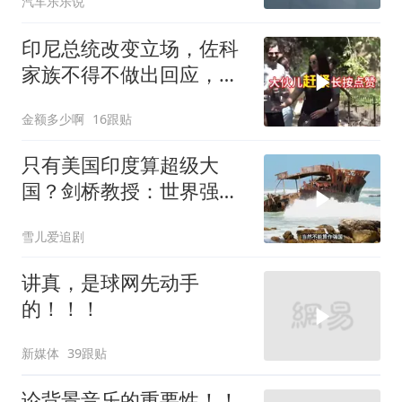
汽车乐乐说
印尼总统改变立场，佐科
家族不得不做出回应，局
势分析
金额多少啊
16跟贴
只有美国印度算超级大
国？剑桥教授：世界强国
只有4个，没有印度
雪儿爱追剧
讲真，是球网先动手
的！！！
新媒体
39跟贴
论背景音乐的重要性！！