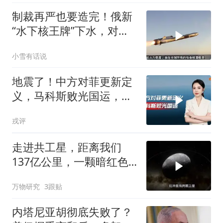
制裁再严也要造完！俄新
“水下核王牌”下水，对抗
北约的最后底牌
小雪有话说
地震了！中方对菲更新定
义，马科斯败光国运，还
剩19万亿债务未还
戎评
走进共工星，距离我们
137亿公里，一颗暗红色
的矮行星！
万物研究
3跟贴
内塔尼亚胡彻底失败了？