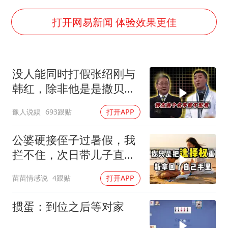
谷歌首席科学家Jeff Dean离职创业
22岁女生南太行山失联已超十天
打开网易新闻 体验效果更佳
汕头市政府被约谈
陕西柞水遭遇暴雨五千余户群众转移
没人能同时打假张绍刚与
蜜雪冰城员工抽烟收银 门店现已停业
韩红，除非他是是撒贝
嘲讽周星驰无儿女没朋友 李修贤道歉
宁！
豫人说娱
693跟贴
打开APP
董路致歉：泰国10岁黑人父母是伪造的
坚持党全面领导和党中央集中统一领导
公婆硬接侄子过暑假，我
拦不住，次日带儿子直飞
普吉岛，婆婆傻眼
苗苗情感说
4跟贴
打开APP
掼蛋：到位之后等对家