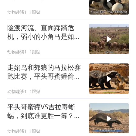
动物趣谈1
1跟贴
险渡河流、直面踩踏危
机，弱小的小角马是如何
在绝境中突围的
动物趣谈1
1跟贴
走娟鸟和郊狼的马拉松赛
跑比赛，平头哥蜜獾偷走
小走娟鸟
动物趣谈1
1跟贴
平头哥蜜獾VS吉拉毒蜥
蜴，到底谁更胜一筹？结
局令人意想不到
动物趣谈1
1跟贴