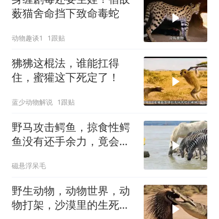
薮猫舍命挡下致命毒蛇
动物趣谈1
1跟贴
狒狒这棍法，谁能扛得
住，蜜獾这下死定了！
蓝少动物解说
1跟贴
野马攻击鳄鱼，掠食性鳄
鱼没有还手余力，竟会发
生这种事！
磁悬浮呆毛
野生动物，动物世界，动
物打架，沙漠里的生死较
量：刺猬VS鳄鱼！