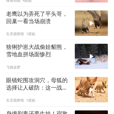
辣辣动物
4跟贴
老鹰以为弄死了平头哥，
回巢一看当场崩溃
生灵观察喵
1跟贴
猞猁护崽大战偷娃貂熊，
雪地血拼场面惨烈
飞驰追梦
眼镜蛇围攻洞穴，母狐的
选择让人破防：这一战，
没有退路
生灵观察喵
1跟贴
身缠剧毒还要生娃！宿敌