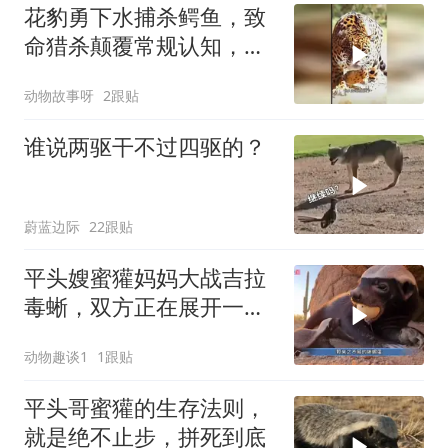
花豹勇下水捕杀鳄鱼，致
命猎杀颠覆常规认知，草
原震撼一幕上演
动物故事呀
2跟贴
谁说两驱干不过四驱的？
蔚蓝边际
22跟贴
平头嫂蜜獾妈妈大战吉拉
毒蜥，双方正在展开一场
生死大战
动物趣谈1
1跟贴
平头哥蜜獾的生存法则，
就是绝不止步，拼死到底