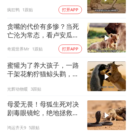
疯狂鸭
1跟贴
打开APP
贪嘴的代价有多惨？当死
亡沦为常态，看卢安瓜河
谷如何上演残酷的“饥饿游
奇观世界Mr
1跟贴
打开APP
戏”
蜜獾为了养大孩子，一路
干架花豹狞猫鲸头鹳，养
孩子太费妈了
光辉动物暖
3跟贴
母爱无畏！母狐生死对决
剧毒眼镜蛇，绝地拯救幼
崽
鸿运齐天9
5跟贴