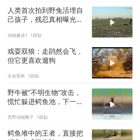
人类首次拍到野兔活埋自
己孩子，残忍真相曝光后
千万人泪崩
动物趣谈1
1跟贴
戏耍双狼：走鹃然会飞，
但它更喜欢遛狗
生命视角
1跟贴
野牛被”不明生物“攻击，
慌忙躲进鳄鱼池，下一幕
根本不敢信
荒野动物圈子
1跟贴
鳄鱼堆中的王者，直接把