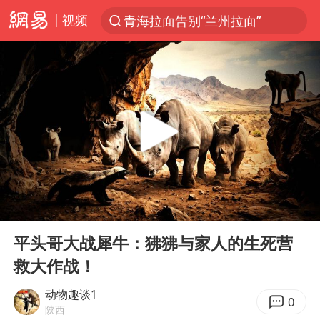
视频
青海拉面告别“兰州拉面”
以“新”破局 首发经济点亮城市消费活力
U17国足三战全胜
青海海西州茫崖市发生3.1级地震
我国编制完成新版全月地质图
台风白海豚登陆地点更新
巡查组提问 工作人员偷用手机查答案
00:00
06:12
看守所辅警收受10万获刑1年
Play
Ent
full
多地要求领导干部带头休假
平头哥大战犀牛：狒狒与家人的生死营
救大作战！
台风白海豚进入48小时警戒线
宇树科技发行价格150.80元/股
动物趣谈1
0
陕西