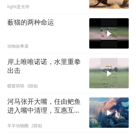
light是光华
薮猫的两种命运
动物故事屋
岸上唯唯诺诺，水里重拳
出击
暖暖萌萌
3跟贴
河马张开大嘴，任由鲃鱼
进入嘴中清理，互惠互利
的场面真好！
羊羊动物圈
2跟贴