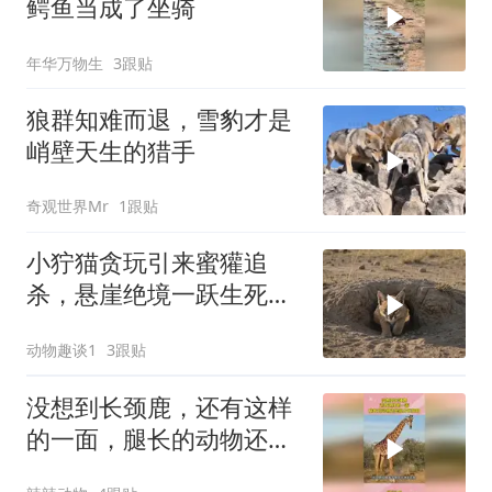
鳄鱼当成了坐骑
年华万物生
3跟贴
狼群知难而退，雪豹才是
峭壁天生的猎手
奇观世界Mr
1跟贴
小狞猫贪玩引来蜜獾追
杀，悬崖绝境一跃生死翻
盘
动物趣谈1
3跟贴
没想到长颈鹿，还有这样
的一面，腿长的动物还是
很占优势的