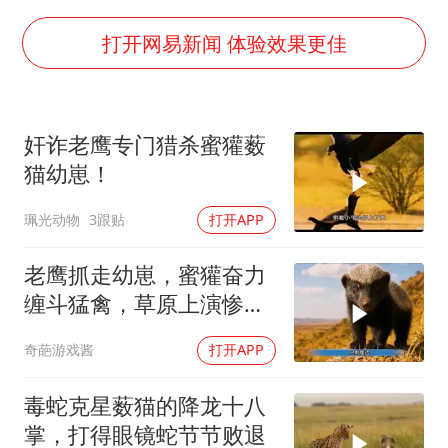
外交部发言人就广岛核爆81周年等答记者问
佛得角门将亮相智利俱乐部主场
打开网易新闻 体验效果更佳
首次证实！“胶球”存在
民警发现救助的拾荒老人是逃犯
奸诈老鹰专门猎杀蜜獾薮
中方回应是否在太平洋海底开采稀土
猫幼崽！
27岁女子成组织卖淫集团主犯被通缉
珮光动物
3跟贴
打开APP
法国将禁止“未经同意的电话营销”
奋进开新局 实干挑大梁
老鹰抓走幼崽，蜜獾奋力
缠斗猛禽，草原上演惨烈
对峙
奇葩游戏酱
打开APP
毒蛇克星薮猫的降龙十八
掌，打得眼镜蛇节节败退