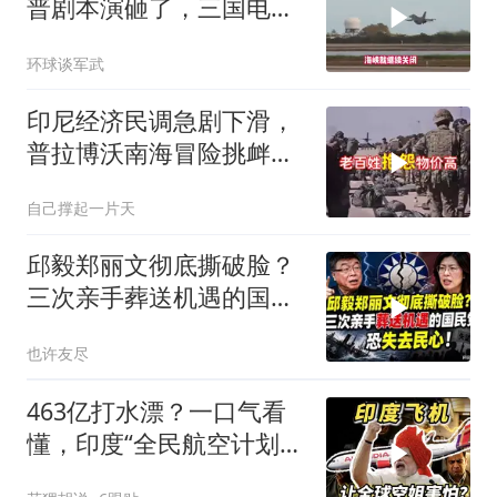
普剧本演砸了，三国电话
打爆德黑兰表忠心
环球谈军武
印尼经济民调急剧下滑，
普拉博沃南海冒险挑衅中
国
自己撑起一片天
邱毅郑丽文彻底撕破脸？
三次亲手葬送机遇的国民
党，恐失去民心
也许友尽
463亿打水漂？一口气看
懂，印度“全民航空计划”
翻车史！