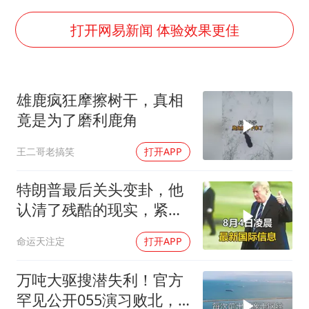
宇树科技中一签需缴款7.54万元
广东雷州通报特教老师招聘违规事件
打开网易新闻 体验效果更佳
两名乘客在飞机上因调节座椅起冲突
AI会终结印度“外包神话”吗
雄鹿疯狂摩擦树干，真相
夯实基础开新局
竟是为了磨利鹿角
王二哥老搞笑
打开APP
特朗普最后关头变卦，他
认清了残酷的现实，紧急
下令美军停止行动
命运天注定
打开APP
万吨大驱搜潜失利！官方
罕见公开055演习败北，