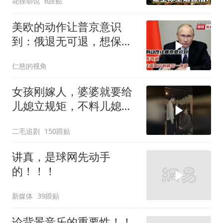
花狸胡说
6跟贴
美欧的动作让普京意识
到：俄退无可退，想保住
国家只剩最后一条路
仁慈的视角
女孩刚嫁人，婆婆就要给
儿媳立规矩，不料儿媳不
是好惹的！
二毛追剧
150跟贴
讲真，是球网先动手
的！！！
新媒体
39跟贴
论背景音乐的重要性！！