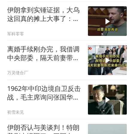
伊朗拿到实锤证据，大乌
这回真的摊上大事了：私
下致电求和
军科零零
离婚手续刚办完，我借调
中央部委，隔天前妻带新
欢来单位示威
万灵缝合厂
1962年中印边境自卫反击
战，毛主席询问张国华能
否获胜
初雪未见
伊朗否认与美谈判！特朗