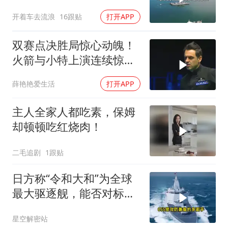
水下破局不容易
开着车去流浪
16跟贴
打开APP
双赛点决胜局惊心动魄！
火箭与小特上演连续惊险
反转，结局舒服了
薛艳艳爱生活
打开APP
主人全家人都吃素，保姆
却顿顿吃红烧肉！
二毛追剧
1跟贴
日方称“令和大和”为全球
最大驱逐舰，能否对标
055？不能只看纸面参数
星空解密站