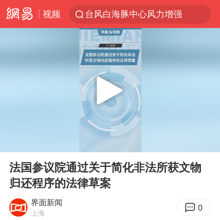
视频
台风白海豚中心风力增强
日本试射“战斧”导弹，国防部回应
曝韩国足协为外籍裁判员安排色情招待
四川宜宾市高县4.9级地震致1人死亡
向鹏0-3不敌张本智和
百花奖开幕式
“新疆阿勒泰八月能滑雪”不实
00:00
00:18
我国外贸延续良好增长态势
Play
Ent
full
刘国正说向鹏打得很窝囊
法国参议院通过关于简化非法所获文物
归还程序的法律草案
陈幸同晋级WTT横滨冠军赛8强
国防部：坚决反制任何闹海挑衅图谋
界面新闻
0
上海